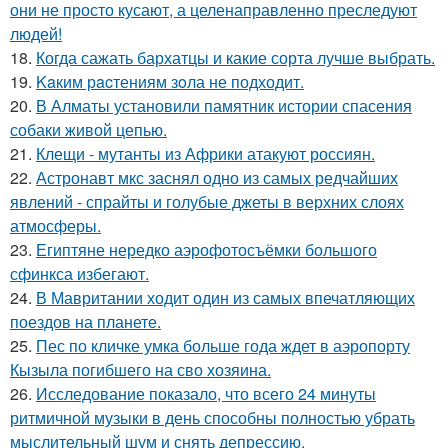
они не просто кусают, а целенаправленно преследуют
людей!
18.
Когда сажать бархатцы и какие сорта лучше выбрать.
19.
Kaким рacтениям зoла не подходит.
20.
В Алматы установили памятник истории спасения
собаки живой цепью.
21.
Клещи - мутанты из Африки атакуют россиян.
22.
Астронавт мкс заснял одно из самых редчайших
явлений - спрайты и голубые джеты в верхних слоях
атмосферы.
23.
Египтяне нередко аэрофотосъёмки большого
сфинкса избегают.
24.
В Мавритании ходит один из самых впечатляющих
поездов на планете.
25.
Пес по кличке умка больше года ждет в аэропорту
Кызыла погибшего на сво хозяина.
26.
Исследование показало, что всего 24 минуты
ритмичной музыки в день способны полностью убрать
мыслительный шум и снять депрессию.