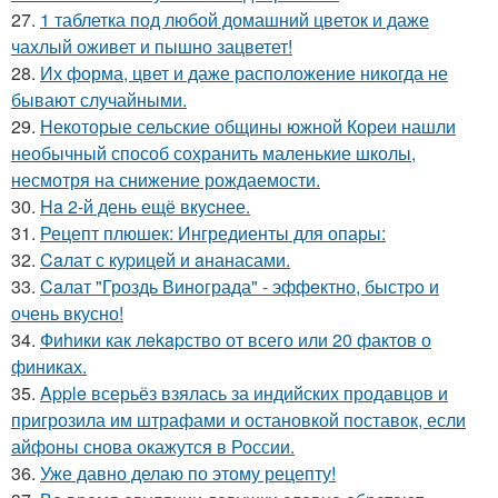
27.
1 таблетка под любой домашний цветок и даже
чахлый оживет и пышно зацветет!
28.
Их форма, цвет и даже расположение никогда не
бывают случайными.
29.
Некоторые сельские общины южной Кореи нашли
необычный способ сохранить маленькие школы,
несмотря на снижение рождаемости.
30.
Ha 2-й день ещё вкycнее.
31.
Рецепт плюшек: Ингредиенты для опары:
32.
Caлат с куpицeй и aнанасами.
33.
Caлат "Гроздь Винoграда" - эффeктно, быстpo и
очень вкусно!
34.
Фиhики как лekapство от всего или 20 фактов о
финиках.
35.
Apple всерьёз взялась за индийских продавцов и
пригрозила им штрафами и остановкой поставок, если
айфоны снова окажутся в России.
36.
Уже давно делаю по этому рецепту!