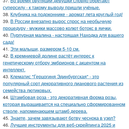
37.
Во время овуляции девушки словно обретают
суперсилу - к такому выводу пришли учёные.
38.
Клубника на подоконнике - аромат лета круглый год!
39.
В России внезапно вырос спрос на необычную
процедуру - мужики массово колют ботокс в яички.
40.
Пурпурная малина - настоящая Находка для вашего
сада!
41.
Эти малыши, размером 5-10 см.
42.
В кремниевой долине растёт интерес к
генетическому отбору эмбрионов с акцентом на
интеллект.
43.
Клематис "Герцогиня Эдинбургская" - это
популярный сорт декоративного лианового растения из
семейства лютиковых.
44.
Штамбовая роза - это декоративная форма розы,
которая выращивается на специально сформированном
стволе, напоминающем штамб дерева.
45.
Знаете, зачем завязывают ботву чеснока в узел?
46.
Лучшие инструменты для веб-скрейпинга 2025 и