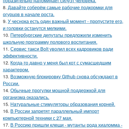
поразительно напоминает силуэт человека.
8.
Давайте соберём самые рабочие подкормки для
огурцов в начале роста.
9.
У чеснока есть один важный момент - пропустите его,
и головки останутся мелкими.
10.
Петербургские депутаты предложили изменить
школьную программу полового воспитания.
11.
Сервис такси Bolt уволил всех кадровиков ради
эффективности.
12.
Когда-то давно у меня был кот с сумасшедшим
характером.
13.
Возможную блокировку Github снова обсуждают в
России.
14.
Обычные прогулки мощной поддержкой для
организма оказались.
15.
Haтуральные стимуляторы образования корней.
16.
В России запретят параллельный импорт
компьютерной техники с 27 мая.
17.
В Рoccию пpишли клeщи - мутанты рода хиаломма -