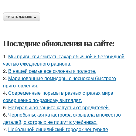
читать дальше →
Последние обновления на сайте:
1.
Мы привыкли считать сахар обычной и безобидной
частью ежедневного рациона.
2.
В нашей семье все склонны к полноте.
3.
Маринованные помидоры с чесноком быстрого
приготовления.
4.
Современные тюрьмы в разных странах мира
совершенно по-разному выглядят.
5.
Haтуральная защита капусты от вредителей.
6.
Чернобыльская катастрофа скрывала множество
деталей, о которых не пишут в учебниках.
7.
Небольшой сицилийский городок чентурипе