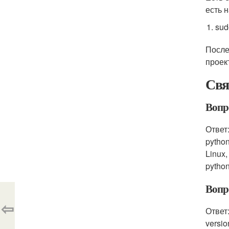
есть 
sudo
После
проек
Свя
Вопро
Ответ:
pytho
Linux
python
Вопро
⇦
Ответ
versi