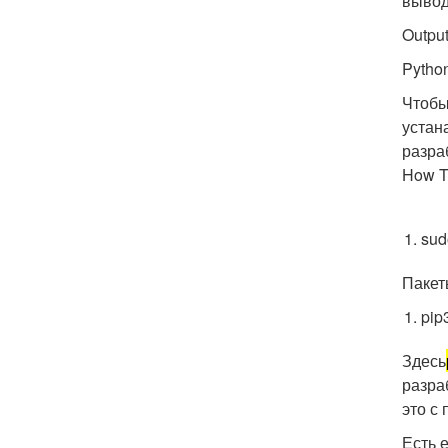
вывод
Outpu
Pytho
Чтобы
устан
разра
How To
sud
Пакет
pip3
Здесь
разра
это с
Есть 