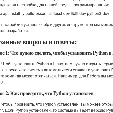
надежная настройка для нашей среды программирования:
 apt install -y build-essential libssl-dev libffi-dev python3-dev
 настройкии установки pip и других инструментов мы може
тов разработки.
занные вопросы и ответы:
с 1: Что нужно сделать, чтобы установить Python в
 Чтобы установить Python в Linux, вам нужно открыть термин
n3", после чего система автоматически скачает и установит
, то команда может отличаться. Например, для Fedora вы мож
3".
с 2: Как проверить, что Python установлен
: Чтобы проверить, что Python установлен, вы можете открыт
on". Если Python установлен, то система выведет версию Py