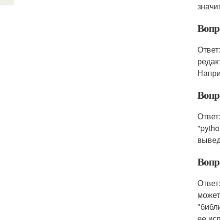
значи
Вопро
Ответ
редак
Напри
Вопро
Ответ
"pyth
вывед
Вопр
Ответ
может
"библ
ее ис