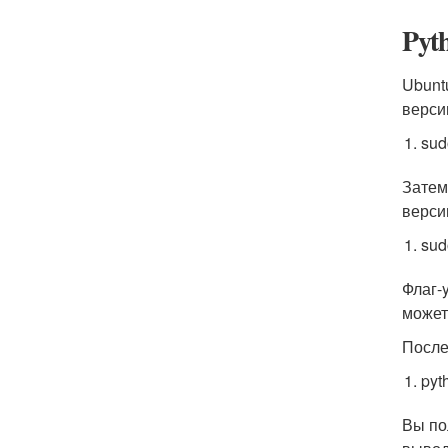
Pyt
Ubunt
верси
sud
Затем
верси
sud
Флаг
-
может
После
pyt
Вы по