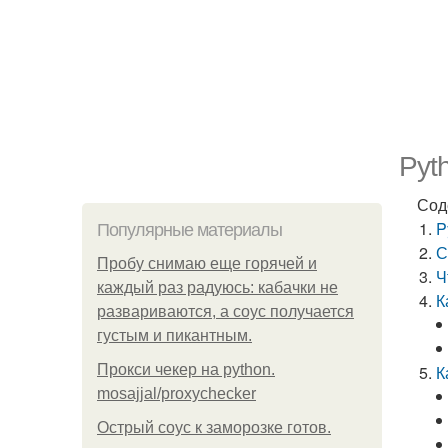
Pyt
Сод
P
Популярные материалы
С
Пробу снимаю еще горячей и
Ч
каждый раз радуюсь: кабачки не
К
развариваются, а соус получается
густым и пикантным.
Прокси чекер на python.
К
mosajjal/proxychecker
Острый соус к заморозке готов.