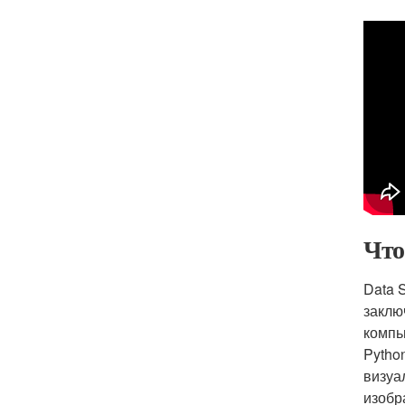
Что
Data 
заклю
компь
Pytho
визуа
изобр