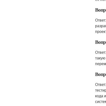
Вопр
Ответ
разра
проек
Вопро
Ответ
такую
перем
Вопро
Ответ
тести
кода и
систе