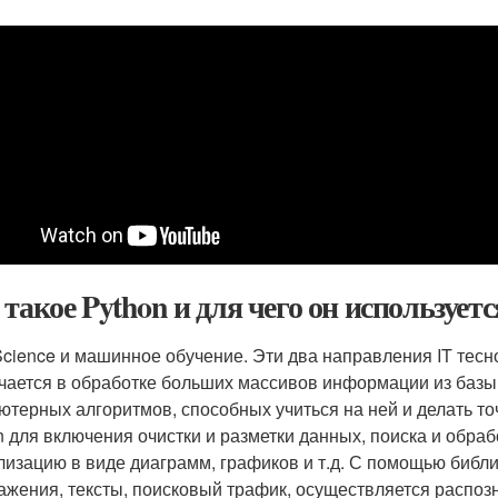
 такое Python и для чего он используетс
Science и машинное обучение. Эти два направления IT тесно
чается в обработке больших массивов информации из базы
ютерных алгоритмов, способных учиться на ней и делать то
n для включения очистки и разметки данных, поиска и обра
лизацию в виде диаграмм, графиков и т.д. С помощью библ
ажения, тексты, поисковый трафик, осуществляется распоз