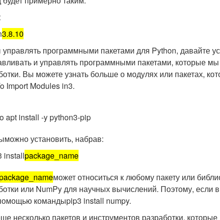
 будет примерно таким:
t
n
3.8.10
 управлять программными пакетами для Python, давайте уст
авливать и управлять программными пакетами, которые мы 
ботки. Вы можете узнать больше о модулях или пакетах, ко
 Import Modules in3.
o apt install -y python3-pip
ыможно установить, набрав:
 install
package_name
package_name
может относиться к любому пакету или библи
ботки или NumPy для научных вычислений. Поэтому, если в
 помощью команды
pip3 install numpy
.
еще несколько пакетов и инструментов разработки, которые 