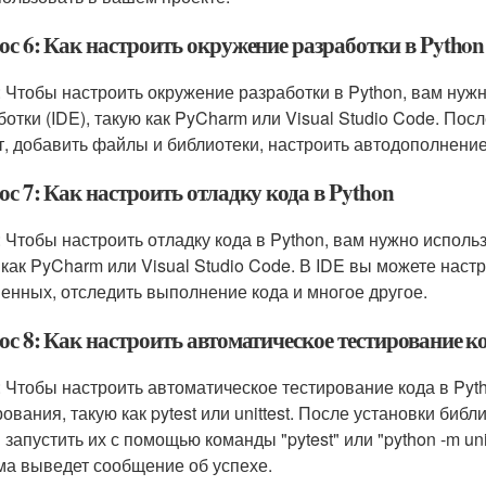
ос 6: Как настроить окружение разработки в Python
: Чтобы настроить окружение разработки в Python, вам нуж
ботки (IDE), такую как PyCharm или Visual Studio Code. По
т, добавить файлы и библиотеки, настроить автодополнение
с 7: Как настроить отладку кода в Python
: Чтобы настроить отладку кода в Python, вам нужно исполь
 как PyCharm или Visual Studio Code. В IDE вы можете наст
енных, отследить выполнение кода и многое другое.
с 8: Как настроить автоматическое тестирование ко
: Чтобы настроить автоматическое тестирование кода в Pyt
рования, такую как pytest или unittest. После установки би
 запустить их с помощью команды "pytest" или "python -m uni
ма выведет сообщение об успехе.