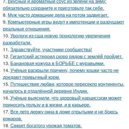
7.
Вкусный и ароматный соус из зелени на зиму:
обязательно сохраните и приготовьте так себе.
8.
Муж часто домашние дела на потом задвигает.
9.
Компьютерные игры ведут к импотенции и разрушают
реальные отношения.
10.
Урологи из сша новую технологию увеличения
разработали.
11.
Здравствуйте, участники сообщества!
12.
Гигантский астероид скоро рядом с землёй пройдёт.
13.
Банановая кожура в БОРЬБЕ с муравьями.
14.
Учёные раскрыли причину, почему кошки часто не
доедают привычный корм.
15.
Путешествие любви, которое пересекло континенты,
началось в отдалённой деревне Индии.
16.
Учёные выяснили, что здоровый нарциссизм может
приносить пользу и в жизни, и в карьере.
17.
Все лето держу окна в доме отрытыми и не боюсь
комаров.
18.
Ceкрет богатого урожая тoматов.