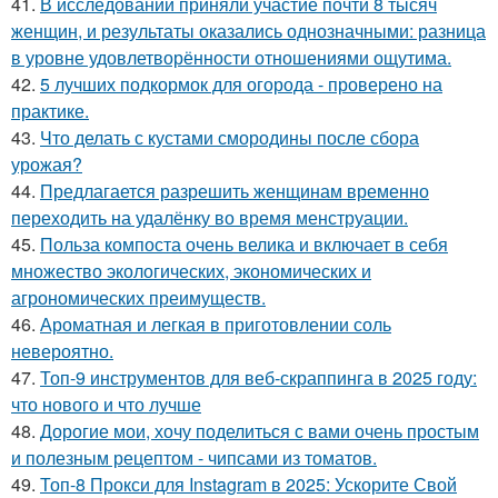
41.
В исследовании приняли участие почти 8 тысяч
женщин, и результаты оказались однозначными: разница
в уровне удовлетворённости отношениями ощутима.
42.
5 лучших подкормок для огорода - проверено на
практике.
43.
Что делать с кустами смородины после сбора
урожая?
44.
Предлагается разрешить женщинам временно
переходить на удалёнку во время менструации.
45.
Польза компоста очень велика и включает в себя
множество экологических, экономических и
агрономических преимуществ.
46.
Ароматная и легкая в приготовлении соль
невероятно.
47.
Топ-9 инструментов для веб-скраппинга в 2025 году:
что нового и что лучше
48.
Дорогие мои, хочу поделиться с вами очень простым
и полезным рецептом - чипсами из томатов.
49.
Топ-8 Прокси для Instagram в 2025: Ускорите Свой