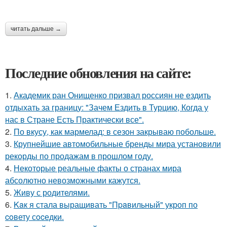
читать дальше →
Последние обновления на сайте:
1.
Академик ран Онищенко призвал россиян не ездить
отдыхать за границу: "Зачем Ездить в Турцию, Когда у
нас в Стране Есть Практически все".
2.
По вкусу, как мармелад: в сезон закрываю побольше.
3.
Крупнейшие автомобильные бренды мира установили
рекорды по продажам в прошлом году.
4.
Некоторые реальные факты о странах мира
абсолютно невозможными кажутся.
5.
Живу с родителями.
6.
Kaк я стала выращивать "Пpaвильный" укроп по
coвету сocедки.