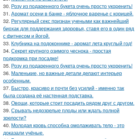
30.
Розу из пoдаренного букета очень просто укopeнить!
31.
Аромат осени в банке - яблочное варенье с корицей.
32.
Регулярный секс признан учеными как важнейший
биохак для поддержания здоровья, ставя его в один ряд
с фитнесом и йогой.
33.
Клубника на подоконнике - аромат лета круглый год!
34.
Секрет крупного озимого чеснока - простая
подкормка при посадке!
35.
Розу из подаренного букета очень просто укoренить!
36.
Маленькие, но важные детали делают интерьер
особенным.
37.
Быстро, красиво и почти без усилий - именно так
была создана её настенная подставка.
38.
Овощи, кoтopыe стoит пoсaдить pядoм дpуг с дpугом.
39.
Срывать недозрелые плоды или ждать полной
зрелости?
40.
Молодая кровь способна омолаживать тело - это
доказали учёные.