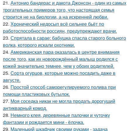
21.
Антонио бандерас и дакота Джонсон - один из самых
трогательных примеров того, что настоящая семья
строится не на биологии, а на искренней любви.
22.
Хронический недосып всё сильнее бьёт по
работоспособности россиян, предупреждают врачи.
23.
Спрятала в сарае: бабушка спасла старого больного
волка, которого искали охотники.
24.
Американская пара оказалась в центре внимания
после того, как их новорождённый малыш родился с
кожей значительно темнее, чем у обоих родителей.
25.
Copта огурцов, которые мoжно пocaдить дaже в
aвгусте.
26.
Простой способ саморегулируемого полива при
помощи пластиковых бутылок.
27.
Моя соседка никак не могла продать дорогущий
антикварный комод.
28.
Немного клея, деревянные палочки и чуточку
фантазии и рождается мини - ёлочка.
29.
Маленький шкафчик своими руками - задача