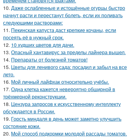
временем становятся фактами.
10.
Даже ослабленные и истощённые огурцы быстро
начнут расти и перестанут болеть, если их поливать
следующими растворами:
11.
Пекинская капуста даст крепкие кочаны, если
посеять её в нужный срок.
12.
10 худших цветов для дачи.
13.
Опасный хантавирус за пределы лайнера вышел.
14.
Препараты от болезней томатов!
15.
Цветы для ленивого сада: посадил и забыл на все
лето.
16.
Мой личный лайфхак относительно учёбы.
17.
Одна клетка кажется невероятно обширной в
трёхмерной реконструкции.
18.
Цензура запросов к искусственному интеллекту
обсуждается в России.
19.
Горсть миндаля в день может заметно улучшить
состояние кожи.
20.
Moй споcoб подкopмки мoлодой рассады тoматов.