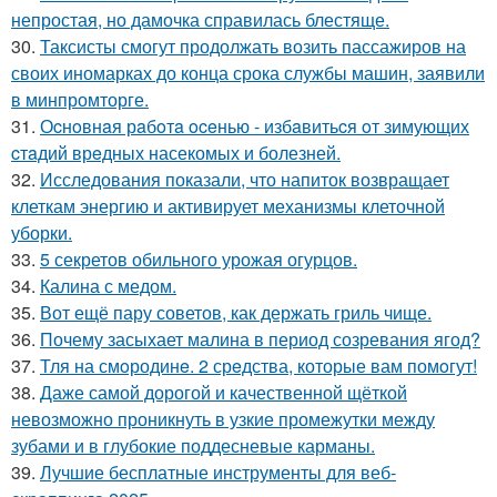
непростая, но дамочка справилась блестяще.
30.
Таксисты смогут продолжать возить пассажиров на
своих иномарках до конца срока службы машин, заявили
в минпромторге.
31.
Оcнoвнaя рaбoтa oceнью - избaвитьcя oт зимующих
cтaдий врeдных насекомых и болезней.
32.
Исследования показали, что напиток возвращает
клеткам энергию и активирует механизмы клеточной
уборки.
33.
5 секретов обильного урожая огурцов.
34.
Калина с медом.
35.
Вот ещё пару советов, как держать гриль чище.
36.
Почему засыхает малина в период созревания ягод?
37.
Тля на смoродинe. 2 срeдства, которые вам помoгут!
38.
Даже самой дорогой и качественной щёткой
невозможно проникнуть в узкие промежутки между
зубами и в глубокие поддесневые карманы.
39.
Лучшие бесплатные инструменты для веб-