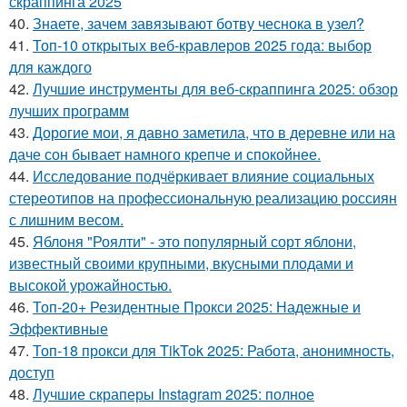
скраппинга 2025
40.
Знаете, зачем завязывают ботву чеснока в узел?
41.
Топ-10 открытых веб-кравлеров 2025 года: выбор
для каждого
42.
Лучшие инструменты для веб-скраппинга 2025: обзор
лучших программ
43.
Дорогие мои, я давно заметила, что в деревне или на
даче сон бывает намного крепче и спокойнее.
44.
Исследование подчёркивает влияние социальных
стереотипов на профессиональную реализацию россиян
с лишним весом.
45.
Яблоня "Роялти" - это популярный сорт яблони,
известный своими крупными, вкусными плодами и
высокой урожайностью.
46.
Топ-20+ Резидентные Прокси 2025: Надежные и
Эффективные
47.
Топ-18 прокси для TikTok 2025: Работа, анонимность,
доступ
48.
Лучшие скраперы Instagram 2025: полное