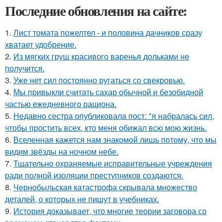
Последние обновления на сайте:
1.
Лист томата пожелтел - и половина дачников сразу
хватает удобрение.
2.
Из мягких груш красивого варенья дольками не
получится.
3.
Уже нет сил постоянно ругаться со свекровью.
4.
Мы привыкли считать сахар обычной и безобидной
частью ежедневного рациона.
5.
Недавно сестра опубликовала пост: "я набралась сил,
чтобы простить всех, кто меня обижал всю мою жизнь.
6.
Вселенная кажется нам знакомой лишь потому, что мы
видим звёзды на ночном небе.
7.
Тщательно охраняемые исправительные учреждения
ради полной изоляции преступников создаются.
8.
Чернобыльская катастрофа скрывала множество
деталей, о которых не пишут в учебниках.
9.
История доказывает, что многие теории заговора со