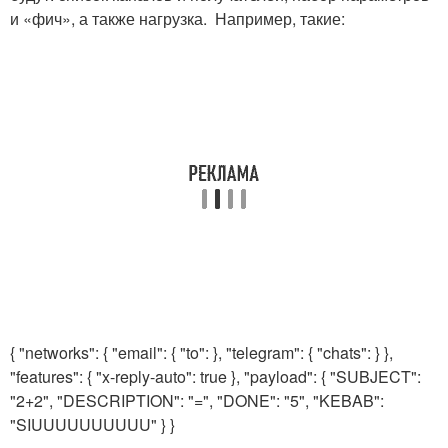
и «фич», а также нагрузка. Например, такие:
{ "networks": { "email": { "to": }, "telegram": { "chats": } },
"features": { "x-reply-auto": true }, "payload": { "SUBJECT":
"2+2", "DESCRIPTION": "=", "DONE": "5", "KEBAB":
"SIUUUUUUUUUU" } }