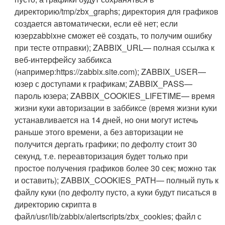
директорию
/tmp/zbx_graphs
; директория для графиков
создается автоматически, если её нет; если
юзер
zabbix
не сможет её создать, то получим ошибку
при тесте отправки);
ZABBIX_URL
— полная ссылка к
веб-интерфейсу заббикса
(например:
https://zabbix.site.com
);
ZABBIX_USER
—
юзер с доступами к графикам;
ZABBIX_PASS
—
пароль юзера;
ZABBIX_COOKIES_LIFETIME
— время
жизни куки авторизации в заббиксе (время жизни куки
устанавливается на 14 дней, но они могут истечь
раньше этого времени, а без авторизации не
получится дергать графики; по дефолту стоит 30
секунд, т.е. переавторизация будет только при
простое получения графиков более 30 сек; можно так
и оставить);
ZABBIX_COOKIES_PATH
— полный путь к
файлу куки (по дефолту пусто, а куки будут писаться в
директорию скрипта в
файл
/usr/lib/zabbix/alertscripts/zbx_cookies
; файл с