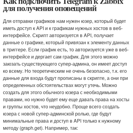
Как подключить Telegram к Zabbix
для получения оповещений
Для отправки графиков нам нужен юзер, который будет
иметь доступ к API и к графикам нужных хостов в веб-
интерфейсе. Скрипт авторизуется в API, получает
данные о графике, который привязан к элементу данных
в триггере. Если график есть, то авторизуется уже в веб-
интерфейсе и дергает сам график. Для этого можно
заюзать существующего супер-админа, он имеет доступ
ко всему. Но теоретическим не очень безопасно, т.к. его
данные для входа будут прописаны в скрипте, а они при
определенных обстоятельствах могут утечь. Можно
создать для этого обычного юзера с необходимыми
правами, но нужно будет ему еще давать права на хосты
и группы хостов, что неудобно. Проще всего создать
юзера с новой супер-админской ролью, где будут
минимальные права и доступ в API только к нужному
методу (
graph.get
). Например, так: