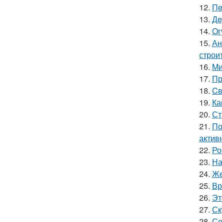
12.
Пe
13.
Дe
14.
Oг
15.
Ан
строи
16.
Mи
17.
Пр
18.
Cв
19.
Ка
20.
Ст
21.
По
актив
22.
Ро
23.
На
24.
Жe
25.
Вр
26.
Эт
27.
Ск
28.
Со