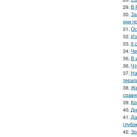
29.
В 
30.
За
они п
31.
Ос
32.
Из
33.
5 
34.
Че
35.
В 
36.
Чт
37.
На
терап
38.
Же
сравн
39.
Ко
40.
Дн
41.
Да
глубо
42.
Зо