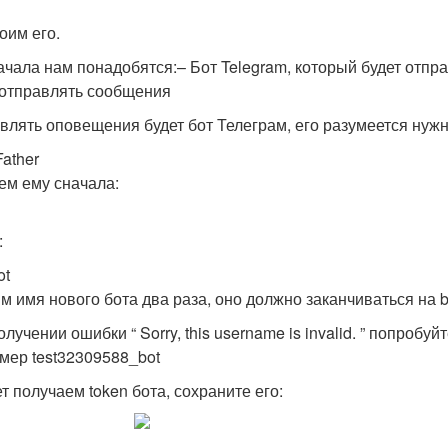
оим его.
ачала нам понадобятся:– Бот Telegram, который будет отпра
 отправлять сообщения
влять оповещения будет бот Телеграм, его разумеется нужн
ather
ем ему сначала:
:
ot
м имя нового бота два раза, оно должно заканчиваться на bo
лучении ошибки “ Sorry, this username is invalid. ” попроб
мер test32309588_bot
т получаем token бота, сохраните его: