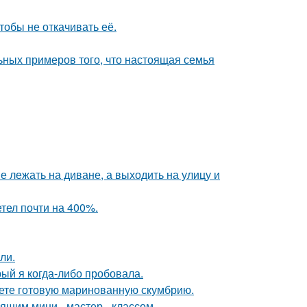
тобы не откачивать её.
ьных примеров того, что настоящая семья
 лежать на диване, а выходить на улицу и
етел почти на 400%.
ли.
рый я когда-либо пробовала.
кете готовую маринованную скумбрию.
щим мини - мастер - классом.