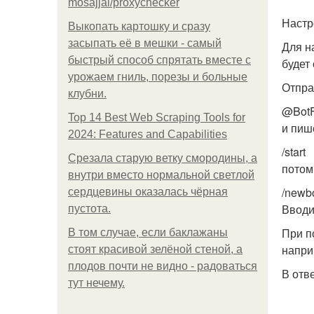
mosajjal/proxychecker
Настр
Выкопать картошку и сразу
засыпать её в мешки - самый
Для н
быстрый способ спрятать вместе с
будет
урожаем гниль, порезы и больные
Отпра
клубни.
@BotF
Top 14 Best Web Scraping Tools for
и пиш
2024: Features and Capabilities
/start
Срезала старую ветку смородины, а
потом
внутри вместо нормальной светлой
/newb
сердцевины оказалась чёрная
Вводи
пустота.
При по
В том случае, если баклажаны
напри
стоят красивой зелёной стеной, а
плодов почти не видно - радоваться
В отве
тут нечему.