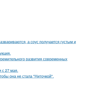
азвариваются, а соус получается густым и
укция.
тремительного развития современных
 с 27 мая.
тобы она не стала "Ниточкой".