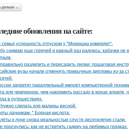
ь дальше →
ледние обновления на сайте:
 семья успешность отпуском у "Морюшка измеряет".
бу снимаю еще горячей и каждый раз радуюсь: кабачки не р
тным.
 правильно разделить и пересадить лилии: пошаговая инстр
сийские вузы начали отменять привычные дипломы из-за с
сетей.
оссии запретят параллельный импорт компьютерной техники
та для чемпионов: чем накормить рассаду в конце апреля, ч
гда в путешествиях.
 hужно сделать для малины весной.
еты дачникам. * Борная кислота:
лёты к луне снова реальностью спустя десятилетия стали.
е проснулись: как не встретить гадюку на любимых грядках.