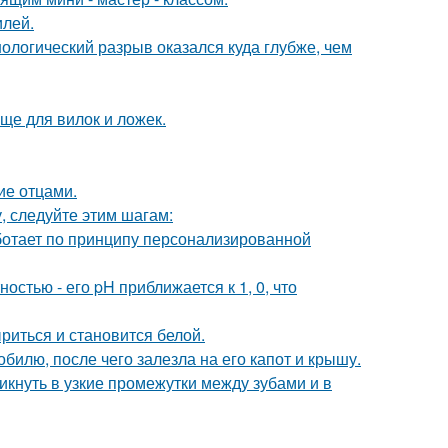
илей.
ологический разрыв оказался куда глубже, чем
ще для вилок и ложек.
ие отцами.
, следуйте этим шагам:
аботает по принципу персонализированной
стью - его pH приближается к 1, 0, что
риться и становится белой.
илю, после чего залезла на его капот и крышу.
кнуть в узкие промежутки между зубами и в