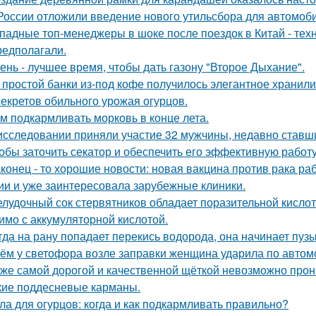
России отложили введение нового утильсбора для автомоб
падные топ-менеджеры в шоке после поездок в Китай - техн
редполагали.
ень - лучшее время, чтобы дать газону "Второе Дыхание".
 простой банки из-под кофе получилось элегантное хранили
секретов обильного урожая огурцов.
м подкармливать морковь в конце лета.
исследовании приняли участие 32 мужчины, недавно ставш
обы заточить секатор и обеспечить его эффективную работу
конец - то хорошие новости: новая вакцина против рака р
ии и уже заинтересовала зарубежные клиники.
лудочный сок стервятников обладает поразительной кислотно
имо с аккумуляторной кислотой.
гда на рану попадает перекись водорода, она начинает пузы
ём у светофора возле заправки женщина ударила по автомоб
же самой дорогой и качественной щёткой невозможно прони
кие поддесневые карманы.
ла для огурцов: когда и как подкармливать правильно?