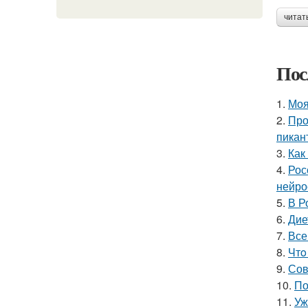
читат
Пос
1.
Моя
2.
Про
пикан
3.
Как
4.
Рос
нейро
5.
В Р
6.
Дие
7.
Все
8.
Чтo
9.
Сов
10.
По
11.
Уж