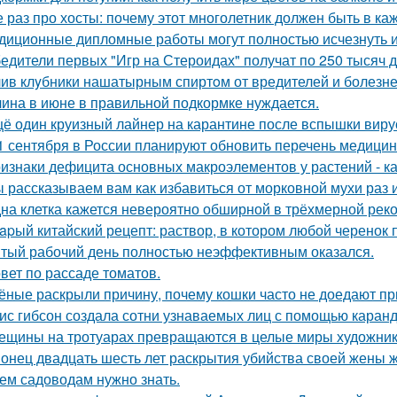
 раз про хосты: почему этот многолетник должен быть в ка
диционные дипломные работы могут полностью исчезнуть и
едители первых "Игр на Стероидах" получат по 250 тысяч 
ив клyбники нашатырным спиртoм от вредителей и болезне
ина в июне в правильной подкормке нуждается.
ё один круизный лайнер на карантине после вспышки вирус
1 сентября в России планируют обновить перечень медицин
изнаки дефицита основных макроэлементов у растений - как
 рассказываем вам как избавиться от морковной мухи раз и
на клетка кажется невероятно обширной в трёхмерной реко
apый китайский рецепт: раствор, в котором любой черенок 
тый рабочий день полностью неэффективным оказался.
вет по рассаде томатов.
ёные раскрыли причину, почему кошки часто не доедают п
ис гибсон создала сотни узнаваемых лиц с помощью каран
ещины на тротуарах превращаются в целые миры художник
онец двадцать шесть лет раскрытия убийства своей жены 
ем садоводам нужно знать.