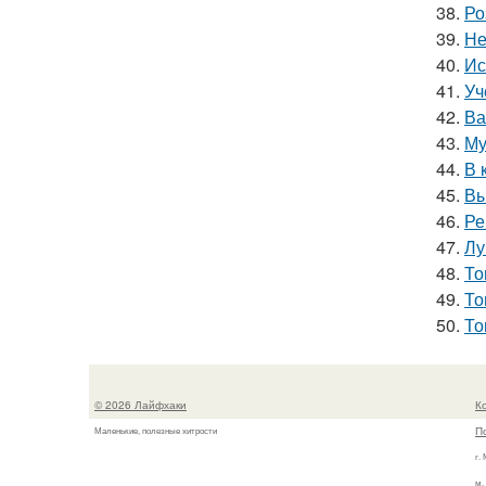
38.
Ро
39.
Не
40.
Ис
41.
Уч
42.
Ва
43.
Му
44.
В 
45.
Вы
46.
Ре
47.
Лу
48.
То
49.
То
50.
То
© 2026 Лайфхаки
К
П
Маленькие, полезные хитрости
г.
м.