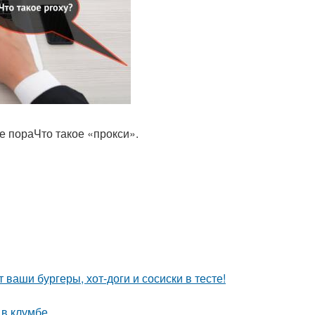
е пораЧто такое «прокси».
 ваши бургеры, хот-доги и сосиски в тесте!
 в клумбе.