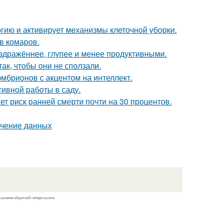
гию и активирует механизмы клеточной уборки.
в комаров.
аздражённее, глупее и менее продуктивными.
ак, чтобы они не сползали.
эмбрионов с акцентом на интеллект.
ивной работы в саду.
т риск ранней смерти почти на 30 процентов.
ечение данных
казании обратной гиперссылки.