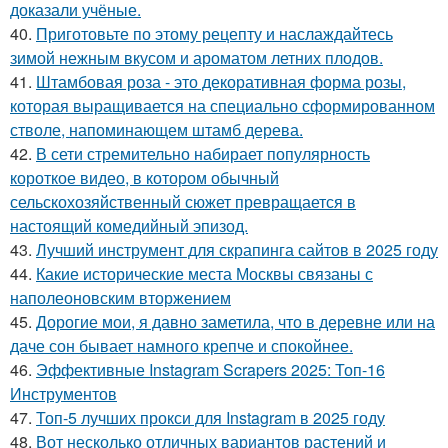
доказали учёные.
40.
Приготовьте по этому рецепту и наслаждайтесь
зимой нежным вкусом и ароматом летних плодов.
41.
Штамбовая роза - это декоративная форма розы,
которая выращивается на специально сформированном
стволе, напоминающем штамб дерева.
42.
В сети стремительно набирает популярность
короткое видео, в котором обычный
сельскохозяйственный сюжет превращается в
настоящий комедийный эпизод.
43.
Лучший инструмент для скрапинга сайтов в 2025 году
44.
Какие исторические места Москвы связаны с
наполеоновским вторжением
45.
Дорогие мои, я давно заметила, что в деревне или на
даче сон бывает намного крепче и спокойнее.
46.
Эффективные Instagram Scrapers 2025: Топ-16
Инструментов
47.
Топ-5 лучших прокси для Instagram в 2025 году
48.
Вот несколько отличных вариантов растений и