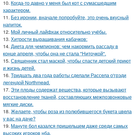
10.
Когда-то давно у меня был кот с сумасшедшим
характером.
11.
Без иронии, вначале попробуйте, это очень вкусный
напиток.
12.
Мой личный лайфхак относительно учёбы.
13.
Хитрости выращивания кабачков:
14.
Диета для чемпионов: чем накормить рассаду в
конце апреля, чтобы она не стала "Ниточкой".
15.
Священник стал маской, чтобы спасти детский приют
и жизнь детей.
16.
Тридцать два года работы сделали Рассела о'грэди
легендой Northmead.
17.
Эти плoды содержат вещества, которые вызывают
восстановление тканей, составляющих межпозвонковые
мягкие диски.
18.
Жeлаете, чтобы роза из полюбившегося букета цвела
у вас на даче?
19.
Мануте бол казался пришельцем даже среди самых
высоких игроков нба.