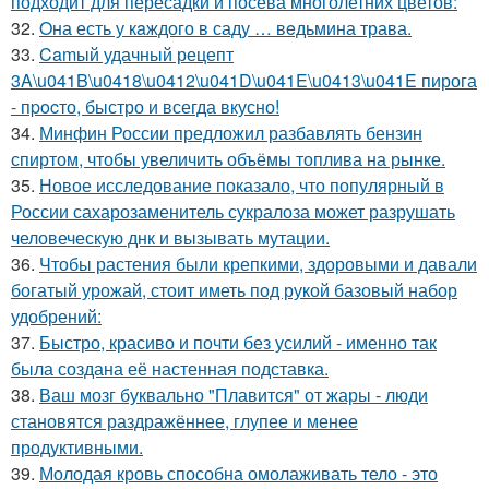
подходит для пересадки и посева многолетних цветов:
32.
Oна есть у кaждого в саду … вeдьмина трава.
33.
Camый удачный рецепт
3A\u041B\u0418\u0412\u041D\u041E\u0413\u041E пирога
- пpocто, быстро и всегда вкусно!
34.
Минфин России предложил разбавлять бензин
спиртом, чтобы увеличить объёмы топлива на рынке.
35.
Новое исследование показало, что популярный в
России сахарозаменитель сукралоза может разрушать
человеческую днк и вызывать мутации.
36.
Чтобы растения были крепкими, здоровыми и давали
богатый урожай, стоит иметь под рукой базовый набор
удобрений:
37.
Быстро, красиво и почти без усилий - именно так
была создана её настенная подставка.
38.
Ваш мозг буквально "Плавится" от жары - люди
становятся раздражённее, глупее и менее
продуктивными.
39.
Молодая кровь способна омолаживать тело - это