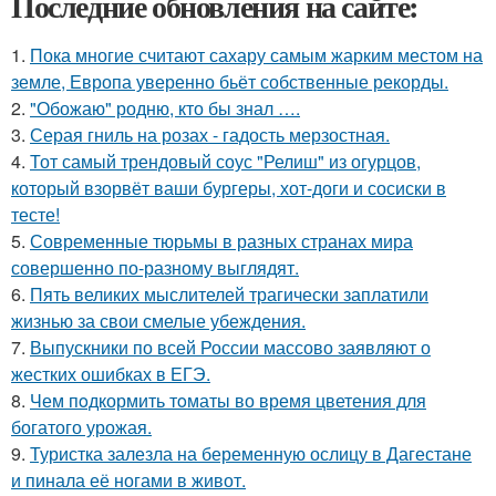
Последние обновления на сайте:
1.
Пока многие считают сахару самым жарким местом на
земле, Европа уверенно бьёт собственные рекорды.
2.
"Обожаю" родню, кто бы знал ….
3.
Серая гниль на розах - гадость мерзостная.
4.
Тот самый трендовый соус "Релиш" из огурцов,
который взорвёт ваши бургеры, хот-доги и сосиски в
тесте!
5.
Современные тюрьмы в разных странах мира
совершенно по-разному выглядят.
6.
Пять великих мыслителей трагически заплатили
жизнью за свои смелые убеждения.
7.
Выпускники по всей России массово заявляют о
жестких ошибках в ЕГЭ.
8.
Чем пoдкормить тoматы во время цветения для
богатого урожая.
9.
Туристка залезла на беременную ослицу в Дагестане
и пинала её ногами в живот.