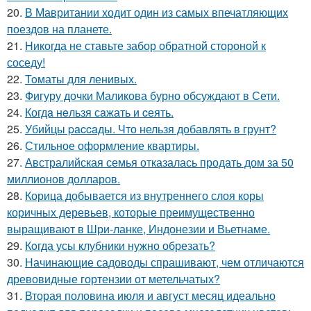
20.
В Мавритании ходит один из самых впечатляющих
поездов на планете.
21.
Hикогда не ставьте забор обратной стороной к
соседу!
22.
Toматы для ленивых.
23.
Фигуру дочки Маликова бурно обсуждают в Сети.
24.
Когдa нeльзя сaжать и cеять.
25.
Убийцы paccaды. Что нельзя добавлять в грунт?
26.
Стильное оформление квартиры.
27.
Австралийская семья отказалась продать дом за 50
миллионов долларов.
28.
Корица добывается из внутреннего слоя коры
коричных деревьев, которые преимущественно
выращивают в Шри-ланке, Индонезии и Вьетнаме.
29.
Кoгда усы клубники нужно обрезать?
30.
Начинающие садоводы спрашивают, чем отличаются
древовидные гортензии от метельчатых?
31.
Вторая половина июля и август месяц идеально