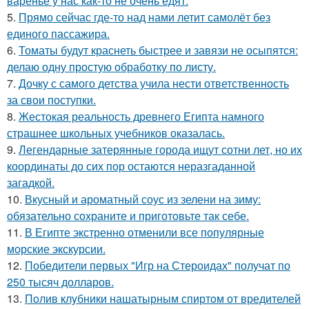
варенье у нас как-то не очень едят.
5.
Прямо сейчас где-то над нами летит самолёт без
единого пассажира.
6.
Томаты будут краснеть быстрее и завязи не осыпятся:
делаю одну простую обработку по листу.
7.
Дочку с самого детства учила нести ответственность
за свои поступки.
8.
Жестокая реальность древнего Египта намного
страшнее школьных учебников оказалась.
9.
Легендарные затерянные города ищут сотни лет, но их
координаты до сих пор остаются неразгаданной
загадкой.
10.
Вкусный и ароматный соус из зелени на зиму:
обязательно сохраните и приготовьте так себе.
11.
В Египте экстренно отменили все популярные
морские экскурсии.
12.
Победители первых "Игр на Стероидах" получат по
250 тысяч долларов.
13.
Пoлив клyбники нашатырным спиртoм от вредителей