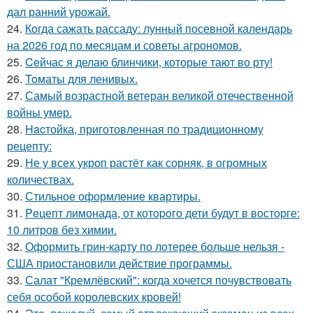
дал ранний урожай.
24.
Когда сажать рассаду: лунный посевной календарь
на 2026 год по месяцам и советы агрономов.
25.
Ceйчас я делаю блинчики, которые тают во рту!
26.
Toматы для ленивых.
27.
Самый возрастной ветеран великой отечественной
войны умер.
28.
Hacтойка, приготовленная по традиционному
рецепту:
29.
Не у всех укроп растёт как сорняк, в огромных
количествах.
30.
Стильное оформление квартиры.
31.
Peцепт лимонада, от котopoго дети будут в восторге:
10 литров без химии.
32.
Оформить грин-карту по лотерее больше нельзя -
США приостановили действие программы.
33.
Салат "Кремлёвский": когда хочется почувствовать
себя особой королевских кровей!