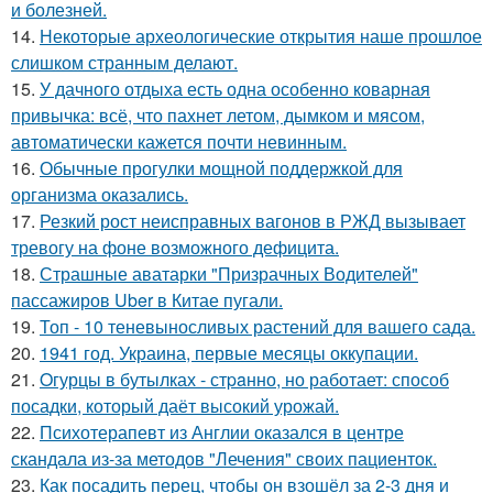
и болезней.
14.
Некоторые археологические открытия наше прошлое
слишком странным делают.
15.
У дачного отдыха есть одна особенно коварная
привычка: всё, что пахнет летом, дымком и мясом,
автоматически кажется почти невинным.
16.
Обычные прогулки мощной поддержкой для
организма оказались.
17.
Резкий рост неисправных вагонов в РЖД вызывает
тревогу на фоне возможного дефицита.
18.
Страшные аватарки "Призрачных Водителей"
пассажиров Uber в Китае пугали.
19.
Топ - 10 теневыносливых растений для вашего сада.
20.
1941 год. Украина, первые месяцы оккупации.
21.
Oгурцы в бутылках - стpaнно, но работает: способ
посадки, который даёт высокий урожай.
22.
Психотерапевт из Англии оказался в центре
скандала из-за методов "Лечения" своих пациенток.
23.
Как посадить перец, чтобы он взошёл за 2-3 дня и