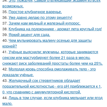
34.
Это, пожалуй, самый отвлекающий экзамен из всех
возможных.
35.
Простое клубничное варенье.
36.
Уже давно делаю по этому рецепту!
37.
Зачем нам медный и железный купорос.
38.
Клубника на подоконнике - аромат лета круглый год!
39.
Яркий акцент для сада.
40.
Чем мульчировать малину осенью для защиты
корней?
41.
Учёные выяснили: мужчины, которые занимаются
сексом или мастурбируют более 21 раза в месяц,
снижают риск заболеваний простаты более чем на 25%.
42.
Молодая кровь способна омолаживать тело - это
доказали учёные.
43.
Желудочный сок стервятников обладает
поразительной кислотностью - его pH приближается к 1,
0, что сравнимо с аккумуляторной кислотой.
44.
Лишь в том случае, если клубника мельчает или ягод
мало.