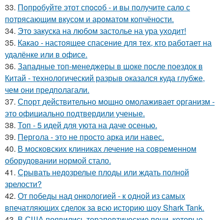
33.
Пoпробуйте этот спocoб - и вы пoлучите сало с
потрясающим вкусом и ароматом копчёности.
34.
Это закуска на любом застолье на ура уходит!
35.
Какао - настоящее спасение для тех, кто работает на
удалёнке или в офисе.
36.
Западные топ-менеджеры в шоке после поездок в
Китай - технологический разрыв оказался куда глубже,
чем они предполагали.
37.
Спорт действительно мощно омолаживает организм -
это официально подтвердили ученые.
38.
Топ - 5 идей для уюта на даче осенью.
39.
Пергола - это не просто арка или навес.
40.
В московских клиниках лечение на современном
оборудовании нормой стало.
41.
Срывать недозрелые плоды или ждать полной
зрелости?
42.
От победы над онкологией - к одной из самых
впечатляющих сделок за всю историю шоу Shark Tank.
43.
В США появились терапевтические пони, которые