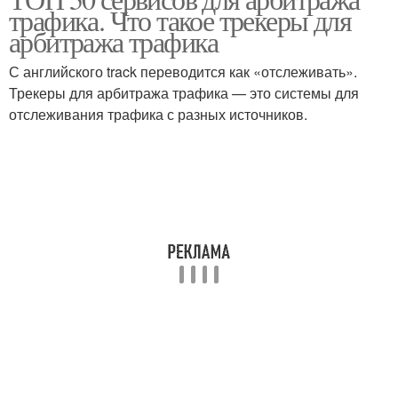
Классический арбитраж
трафика. Что такое трекеры для
арбитраж
арбитража трафика
С английского track переводится как «отслеживать».
Spy-сервисы для
Трекеры для арбитража трафика — это системы для
Сайты для арбитража
арбитража
отслеживания трафика с разных источников.
Программы для
Скрипты для арбитража
арбитража