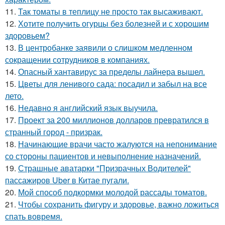
11.
Так томаты в теплицу не просто так высаживают.
12.
Хотите получить огурцы без болезней и с хорошим
здоровьем?
13.
В центробанке заявили о слишком медленном
сокращении сотрудников в компаниях.
14.
Опасный хантавирус за пределы лайнера вышел.
15.
Цветы для ленивого сада: посадил и забыл на все
лето.
16.
Недавно я английский язык выучила.
17.
Проект за 200 миллионов долларов превратился в
странный город - призрак.
18.
Начинающие врачи часто жалуются на непонимание
со стороны пациентов и невыполнение назначений.
19.
Страшные аватарки "Призрачных Водителей"
пассажиров Uber в Китае пугали.
20.
Мой способ подкормки молодой рассады томатов.
21.
Чтобы сохранить фигуру и здоровье, важно ложиться
спать вовремя.