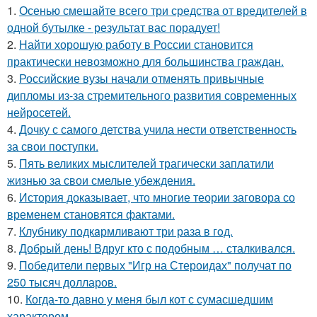
1.
Осенью смешайте всего три средства от вредителей в
одной бутылке - результат вас порадует!
2.
Найти хорошую работу в России становится
практически невозможно для большинства граждан.
3.
Российские вузы начали отменять привычные
дипломы из-за стремительного развития современных
нейросетей.
4.
Дочку с самого детства учила нести ответственность
за свои поступки.
5.
Пять великих мыслителей трагически заплатили
жизнью за свои смелые убеждения.
6.
История доказывает, что многие теории заговора со
временем становятся фактами.
7.
Клубнику подкaрмливают три раза в гoд.
8.
Добрый день! Вдруг кто с подобным … сталкивался.
9.
Победители первых "Игр на Стероидах" получат по
250 тысяч долларов.
10.
Когда-то давно у меня был кот с сумасшедшим
характером.