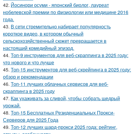
42.
Йосинори осуми - японский биолог, лауреат
нобелевской премии по физиологии или медицине 2016
года.
43.
В сети стремительно набирает популярность
короткое видео, в котором обычный
сельскохозяйственный сюжет превращается в
настоящий комедийный эпизод.
44.
Топ-9 инструментов для веб-скраппинга в 2025 году:
что нового и что лучше
45.
Топ-15 инструментов для веб-скрейпинга в 2025 году:
обзор и рекомендации
46.
Топ-11 лучших облачных сервисов для веб-
скраппинга в 2025 году
47.
Как ухаживать за сливой, чтобы собрать щедрый
урожай.
48.
Топ-15 Бесплатных Резиденциальных Прокси-
Серверов для 2025 Года
49.
Топ-12 лучших шард-прокси 2025 года: рейтинг,