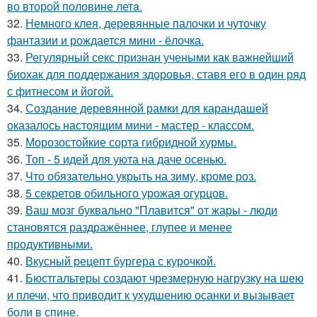
во второй половине летa.
32.
Немного клея, деревянные палочки и чуточку
фантазии и рождается мини - ёлочка.
33.
Регулярный секс признан учеными как важнейший
биохак для поддержания здоровья, ставя его в один ряд
с фитнесом и йогой.
34.
Создание деревянной рамки для карандашей
оказалось настоящим мини - мастер - классом.
35.
Морозостойкие сорта гибридной хурмы.
36.
Топ - 5 идей для уюта на даче осенью.
37.
Что обязательно укрыть на зиму, кроме роз.
38.
5 секретов обильного урожая огурцов.
39.
Ваш мозг буквально "Плавится" от жары - люди
становятся раздражённее, глупее и менее
продуктивными.
40.
Вкусный рецепт бургера с курочкой.
41.
Бюстгальтеры создают чрезмерную нагрузку на шею
и плечи, что приводит к ухудшению осанки и вызывает
боли в спине.