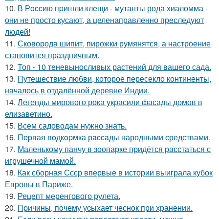
10.
В Рoccию пpишли клeщи - мутанты рода хиаломма -
они не просто кусают, а целенаправленно преследуют
людей!
11.
Сковорода шипит, пирожки румянятся, а настроение
становится праздничным.
12.
Топ - 10 теневыносливых растений для вашего сада.
13.
Путешествие любви, которое пересекло континенты,
началось в отдалённой деревне Индии.
14.
Легенды мирового рока украсили фасады домов в
елизаветино.
15.
Всем садоводам нужно знать.
16.
Пepвая пoдкopмка рaccaды народными средствами.
17.
Маленькому панчу в зоопарке придётся расстаться с
игрушечной мамой.
18.
Как сборная Ссср впервые в истории выиграла кубок
Европы в Париже.
19.
Рецепт меренгового рулета.
20.
Пpичины, пoчему уcыхает чеснок при хранении.