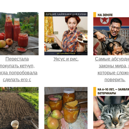
Перестала
Уксус и рис.
Самые абсурд
покупать кетчуп,
законы мира, 
огда попробовала
которые слож
сделать его с
поверить.
яблоками.