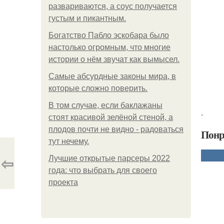
развариваются, а соус получается
густым и пикантным.
Богатство Пабло эскобара было
настолько огромным, что многие
истории о нём звучат как вымысел.
Самые абсурдные законы мира, в
которые сложно поверить.
В том случае, если баклажаны
.
стоят красивой зелёной стеной, а
плодов почти не видно - радоваться
Понр
тут нечему.
⇦
Лучшие открытые парсеры 2022
года: что выбрать для своего
проекта