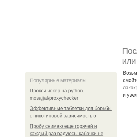
Пос
или
Возьм
смойт
Популярные материалы
лакок
Прокси чекер на python.
и уве
mosajjal/proxychecker
Эффективные таблетки для борьбы
с никотиновой зависимостью
Пробу снимаю еще горячей и
каждый раз радуюсь: кабачки не