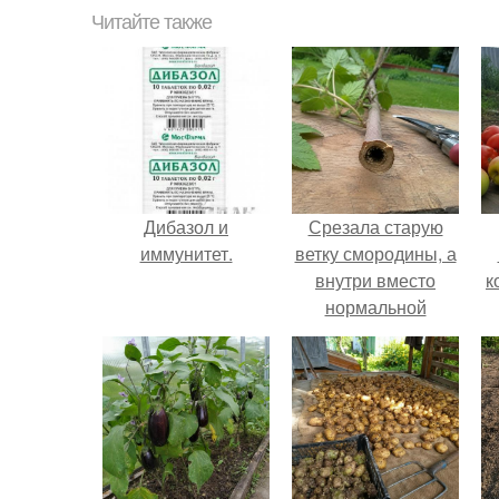
Читайте также
Дибазол и
Срезала старую
иммунитет.
ветку смородины, а
внутри вместо
к
нормальной
светлой
сердцевины
оказалась чёрная
пустота.