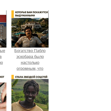
ные
Богатство Пабло
в
эскобара было
но
настолько
огромным, что
многие истории о
нём звучат как
вымысел.