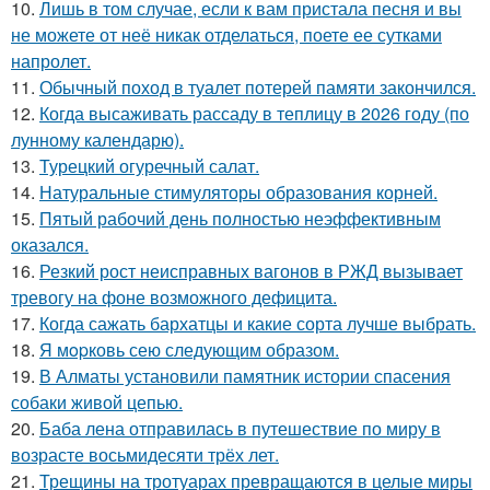
10.
Лишь в том случае, если к вам пристала песня и вы
не можете от неё никак отделаться, поете ее сутками
напролет.
11.
Обычный поход в туалет потерей памяти закончился.
12.
Когда высаживать рассаду в теплицу в 2026 году (по
лунному календарю).
13.
Турецкий огуречный салат.
14.
Натуральные стимуляторы образования корней.
15.
Пятый рабочий день полностью неэффективным
оказался.
16.
Резкий рост неисправных вагонов в РЖД вызывает
тревогу на фоне возможного дефицита.
17.
Когда сажать бархатцы и какие сорта лучше выбрать.
18.
Я мopковь сею следующим образом.
19.
В Алматы установили памятник истории спасения
собаки живой цепью.
20.
Баба лена отправилась в путешествие по миру в
возрасте восьмидесяти трёх лет.
21.
Трещины на тротуарах превращаются в целые миры