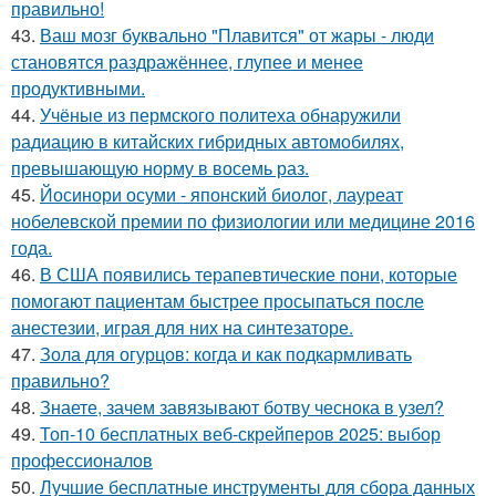
правильно!
43.
Ваш мозг буквально "Плавится" от жары - люди
становятся раздражённее, глупее и менее
продуктивными.
44.
Учёные из пермского политеха обнаружили
радиацию в китайских гибридных автомобилях,
превышающую норму в восемь раз.
45.
Йосинори осуми - японский биолог, лауреат
нобелевской премии по физиологии или медицине 2016
года.
46.
В США появились терапевтические пони, которые
помогают пациентам быстрее просыпаться после
анестезии, играя для них на синтезаторе.
47.
Зола для огурцов: когда и как подкармливать
правильно?
48.
Знаете, зачем завязывают ботву чеснока в узел?
49.
Топ-10 бесплатных веб-скрейперов 2025: выбор
профессионалов
50.
Лучшие бесплатные инструменты для сбора данных