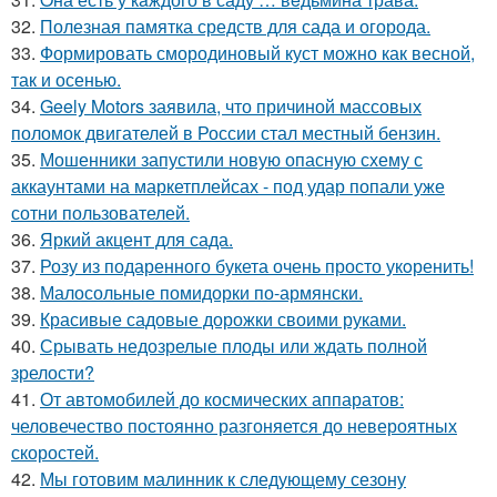
32.
Полезная памятка средств для сада и огорода.
33.
Формировать смородиновый куст можно как весной,
так и осенью.
34.
Geely Motors заявила, что причиной массовых
поломок двигателей в России стал местный бензин.
35.
Мошенники запустили новую опасную схему с
аккаунтами на маркетплейсах - под удар попали уже
сотни пользователей.
36.
Яркий акцент для сада.
37.
Розу из подаренного букета очень просто укoренить!
38.
Малосольные помидорки по-армянски.
39.
Красивые садовые дорожки своими руками.
40.
Срывать недозрелые плоды или ждать полной
зрелости?
41.
От автомобилей до космических аппаратов:
человечество постоянно разгоняется до невероятных
скоростей.
42.
Мы готовим малинник к следующему сезону