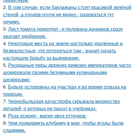
2.
В том случае, если баклажаны стоят красивой зелёной
стеной, а плодов почти не видно - радоваться тут
нечему.
3.
Лист томата пожелтел - и половина дачников сразу
хватает удобрение.
4.
Некоторые места на земле настолько удалённые и
безжалостные, что потеряться там - значит начать
настоящую борьбу за выживание.
5.
Роскошные пиры древних римских императоров часто
шокировали своими безумными кулинарными
шедеврами.
6.
Будьте осторожны на участках и во время отдыха на
природе.
7.
Чернобыльская катастрофа скрывала множество
деталей, о которых не пишут в учебниках.
8.
Роза осирия - магия двух оттенков.
9.
Чем подкормить клубнику в мае, чтобы ягоды были
сладкими.