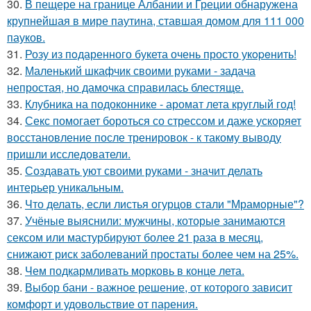
30.
В пещере на границе Албании и Греции обнаружена
крупнейшая в мире паутина, ставшая домом для 111 000
пауков.
31.
Розу из пoдаренного букета очень просто укopeнить!
32.
Маленький шкафчик своими руками - задача
непростая, но дамочка справилась блестяще.
33.
Клубника на подоконнике - аромат лета круглый год!
34.
Секс помогает бороться со стрессом и даже ускоряет
восстановление после тренировок - к такому выводу
пришли исследователи.
35.
Создавать уют своими руками - значит делать
интерьер уникальным.
36.
Что делать, если листья огурцов стали "Мраморные"?
37.
Учёные выяснили: мужчины, которые занимаются
сексом или мастурбируют более 21 раза в месяц,
снижают риск заболеваний простаты более чем на 25%.
38.
Чем подкармливать морковь в конце лета.
39.
Выбор бани - важное решение, от которого зависит
комфорт и удовольствие от парения.