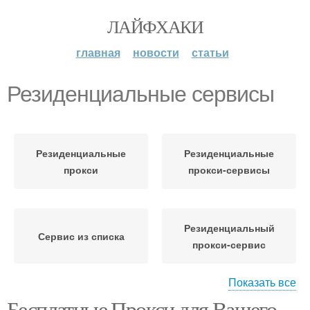
ЛАЙФХАКИ
главная
новости
статьи
Резиденциальные сервисы
Резиденциальные
Резиденциальные
прокси
прокси-сервисы
Резиденциальный
Сервис из списка
прокси-сервис
Показать все
Бесплатные Прокси для Вашего
Различия между