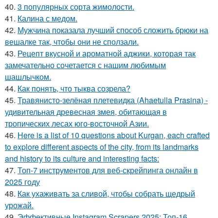
40.
3 популярных сорта жимолости.
41.
Калина с медом.
42.
Мужчина показала лучший способ сложить брюки на
вешалке так, чтобы они не сползали.
43.
Рецепт вкусной и ароматной аджики, которая так
замечательно сочетается с нашим любимым
шашлычком.
44.
Как понять, что тыква созрела?
45.
Травянисто-зелёная плетевидка (Ahaetulla Prasina) -
удивительная древесная змея, обитающая в
тропических лесах юго-восточной Азии.
46.
Here is a list of 10 questions about Kurgan, each crafted
to explore different aspects of the city, from its landmarks
and history to its culture and interesting facts:
47.
Топ-7 инструментов для веб-скрейпинга онлайн в
2025 году
48.
Как ухаживать за сливой, чтобы собрать щедрый
урожай.
49.
Эффективные Instagram Scrapers 2025: Топ-16