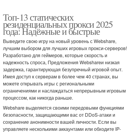
Топ-13 статических
резиденциальных прокси 2025
года: Надёжные и быстрые
Выведите свою игру на новый уровень с Webshare,
лучшим выбором для лучших игровых прокси-серверов!
Разработано для геймеров, которые скорость и
надежность спроса, Предложения Webshareи низкая
задержка, гарантирующая безупречный игровой опыт.
Имея доступ к серверам в более чем 40 странах, вы
можете открывать игры с региональными
ограничениями и наслаждаться непрерывным игровым
процессом, как никогда раньше.
Webshare выделяется своими передовыми функциями
безопасности, защищающими вас от DDoS-атаки и
сохранение анонимности вашей личности. Если вы
управляете несколькими аккаунтами или обходите IP-