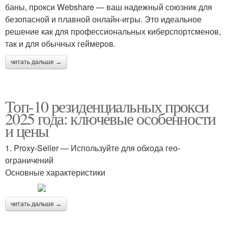
баны, прокси Webshare — ваш надежный союзник для
безопасной и плавной онлайн-игры. Это идеальное
решение как для профессиональных киберспортсменов,
так и для обычных геймеров.
читать дальше →
Топ-10 резиденциальных прокси
2025 года: ключевые особенности
и цены
1. Proxy-Seller — Используйте для обхода гео-
ограничений
Основные характеристики
читать дальше →