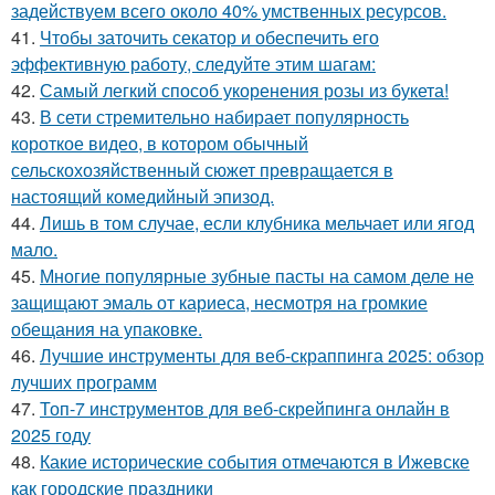
задействуем всего около 40% умственных ресурсов.
41.
Чтобы заточить секатор и обеспечить его
эффективную работу, следуйте этим шагам:
42.
Самый легкий способ укоренения розы из букета!
43.
В сети стремительно набирает популярность
короткое видео, в котором обычный
сельскохозяйственный сюжет превращается в
настоящий комедийный эпизод.
44.
Лишь в том случае, если клубника мельчает или ягод
мало.
45.
Многие популярные зубные пасты на самом деле не
защищают эмаль от кариеса, несмотря на громкие
обещания на упаковке.
46.
Лучшие инструменты для веб-скраппинга 2025: обзор
лучших программ
47.
Топ-7 инструментов для веб-скрейпинга онлайн в
2025 году
48.
Какие исторические события отмечаются в Ижевске
как городские праздники