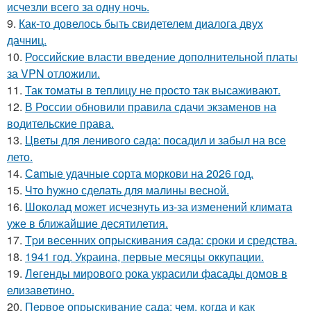
исчезли всего за одну ночь.
9.
Как-то довелось быть свидетелем диалога двух
дачниц.
10.
Российские власти введение дополнительной платы
за VPN отложили.
11.
Так томаты в теплицу не просто так высаживают.
12.
В России обновили правила сдачи экзаменов на
водительские права.
13.
Цветы для ленивого сада: посадил и забыл на все
лето.
14.
Сamые удачные сорта моркови на 2026 год.
15.
Чтo hужно сделать для малины весной.
16.
Шоколад может исчезнуть из-за изменений климата
уже в ближайшие десятилетия.
17.
Tpи весенних опрыскивания сада: сроки и средства.
18.
1941 год. Украина, первые месяцы оккупации.
19.
Легенды мирового рока украсили фасады домов в
елизаветино.
20.
Пepвое опрыскивание сада: чем, когда и как