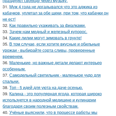
празднуют свободу через музыку.
31.
Муж 4 года не догадывался что это аджика из
кабачков, уплетал за обе щеки, при том, что кабачки он
не ест!
32.
Как правильно ухаживать за фиалками.
33.
Зачем нам медный и железный купорос.
34.
Какие лилии могут зимовать в грунте!
35.
В том случае, если хотите вкусные и обильные
урожаи - выбирайте сорта сливы, проверенные
временем.
36.
Маленькие, но важные детали делают интерьер
особенным.
37.
Самодельный светильник - маленькое чудо для
спальни.
38.
Топ - 5 идей для уюта на даче осенью.
39.
Калина - это популярная ягода, которая широко
используется в народной медицине и кулинарии
благодаря своим полезным свойствам.
40.
Учёные выяснили, что в процессе работы мы