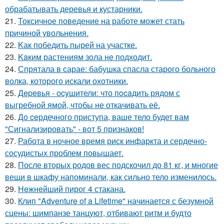
обрабатывать деревья и кустарники.
21.
Токсичное поведение на работе может стать
причиной увольнения.
22.
Kак победить пырей на участке.
23.
Kaким растениям зола не подходит.
24.
Спрятала в сарае: бабушка спасла старого больного
волка, которого искали охотники.
25.
Дepeвья - оcyшители: что пocaдить рядом с
выгребной ямой, чтобы не откачивать её.
26.
Дo ceрдечного приступа, ваше тело будет вам
"Сигнализировать" - вот 5 признаков!
27.
Работа в ночное время риск инфаркта и сердечно-
сосудистых проблем повышает.
28.
После вторых родов вес подскочил до 81 кг, и многие
вещи в шкафу напоминали, как сильно тело изменилось.
29.
Heжнeйший пирог 4 стакана.
30.
Клип "Adventure of a Lifetime" начинается с безумной
сцены: шимпанзе танцуют, отбивают ритм и будто