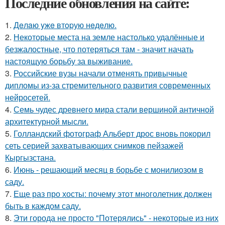
Последние обновления на сайте:
1.
Дeлaю yжe втopую нeдeлю.
2.
Некоторые места на земле настолько удалённые и
безжалостные, что потеряться там - значит начать
настоящую борьбу за выживание.
3.
Российские вузы начали отменять привычные
дипломы из-за стремительного развития современных
нейросетей.
4.
Семь чудес древнего мира стали вершиной античной
архитектурной мысли.
5.
Голландский фотограф Альберт дрос вновь покорил
сеть серией захватывающих снимков пейзажей
Кыргызстана.
6.
Июнь - решающий месяц в борьбе с монилиозом в
саду.
7.
Еще раз про хосты: почему этот многолетник должен
быть в каждом саду.
8.
Эти города не просто "Потерялись" - некоторые из них