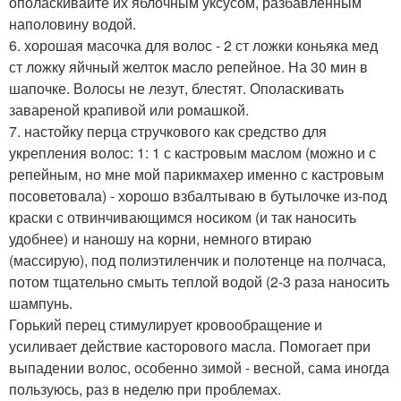
ополаскивайте их яблочным уксусом, разбавленным
наполовину водой.
6. хорошая масочка для волос - 2 ст ложки коньяка мед
ст ложку яйчный желток масло репейное. На 30 мин в
шапочке. Волосы не лезут, блестят. Ополаскивать
завареной крапивой или ромашкой.
7. настойку перца стручкового как средство для
укрепления волос: 1: 1 с кастровым маслом (можно и с
репейным, но мне мой парикмахер именно с кастровым
посоветовала) - хорошо взбалтываю в бутылочке из-под
краски с отвинчивающимся носиком (и так наносить
удобнее) и наношу на корни, немного втираю
(массирую), под полиэтиленчик и полотенце на полчаса,
потом тщательно смыть теплой водой (2-3 раза наносить
шампунь.
Горький перец стимулирует кровообращение и
усиливает действие касторового масла. Помогает при
выпадении волос, особенно зимой - весной, сама иногда
пользуюсь, раз в неделю при проблемах.