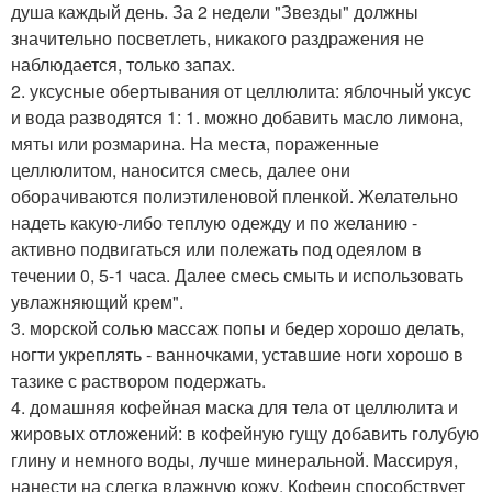
душа каждый день. За 2 недели "Звезды" должны
значительно посветлеть, никакого раздражения не
наблюдается, только запах.
2. уксусные обертывания от целлюлита: яблочный уксус
и вода разводятся 1: 1. можно добавить масло лимона,
мяты или розмарина. На места, пораженные
целлюлитом, наносится смесь, далее они
оборачиваются полиэтиленовой пленкой. Желательно
надеть какую-либо теплую одежду и по желанию -
активно подвигаться или полежать под одеялом в
течении 0, 5-1 часа. Далее смесь смыть и использовать
увлажняющий крем".
3. морской солью массаж попы и бедер хорошо делать,
ногти укреплять - ванночками, уставшие ноги хорошо в
тазике с раствором подержать.
4. домашняя кофейная маска для тела от целлюлита и
жировых отложений: в кофейную гущу добавить голубую
глину и немного воды, лучше минеральной. Массируя,
нанести на слегка влажную кожу. Кофеин способствует