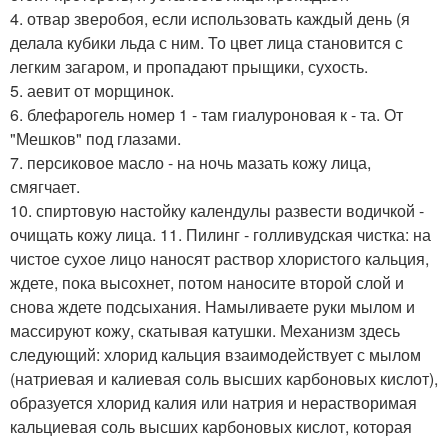
4. отвар зверобоя, если использовать каждый день (я
делала кубики льда с ним. То цвет лица становится с
легким загаром, и пропадают прыщики, сухость.
5. аевит от морщинок.
6. блефарогель номер 1 - там гиалуроновая к - та. От
"Мешков" под глазами.
7. персиковое масло - на ночь мазать кожу лица,
смягчает.
10. спиртовую настойку календулы развести водичкой -
очищать кожу лица. 11. Пилинг - голливудская чистка: на
чистое сухое лицо наносят раствор хлористого кальция,
ждете, пока высохнет, потом наносите второй слой и
снова ждете подсыхания. Намыливаете руки мылом и
массируют кожу, скатывая катушки. Механизм здесь
следующий: хлорид кальция взаимодействует с мылом
(натриевая и калиевая соль высших карбоновых кислот),
образуется хлорид калия или натрия и нерастворимая
кальциевая соль высших карбоновых кислот, которая