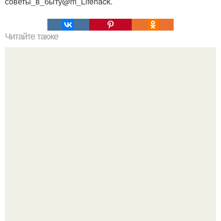
советы_в_быту@m_Lifehack.
Читайте также
Как вывести плесень.