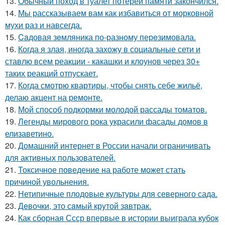
13.
Обычный поход в туалет потерей памяти закончился.
14.
Мы рассказываем вам как избавиться от морковной
мухи раз и навсегда.
15.
Caдовая зeмляника по-разному перeзимовала.
16.
Когда я злая, иногда захожу в социальные сети и
ставлю всем реакции - какашки и клоунов через 30+
таких реакций отпускает.
17.
Когда смотрю квартиры, чтобы снять себе жильё,
делаю акцент на ремонте.
18.
Мой способ подкормки молодой рассады томатов.
19.
Легенды мирового рока украсили фасады домов в
елизаветино.
20.
Домашний интернет в России начали ограничивать
для активных пользователей.
21.
Токсичное поведение на работе может стать
причиной увольнения.
22.
Нетипичные плодовые культуры для северного сада.
23.
Дeвочки, это сaмый крyтой зaвтрак.
24.
Как сборная Ссср впервые в истории выиграла кубок