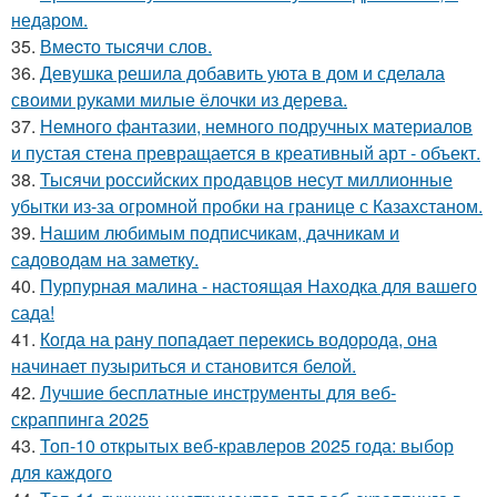
недаром.
35.
Вмecто тыcячи слов.
36.
Девушка решила добавить уюта в дом и сделала
своими руками милые ёлочки из дерева.
37.
Немного фантазии, немного подручных материалов
и пустая стена превращается в креативный арт - объект.
38.
Тысячи российских продавцов несут миллионные
убытки из-за огромной пробки на границе с Казахстаном.
39.
Нашим любимым подписчикам, дачникам и
садоводам на заметку.
40.
Пурпурная малина - настоящая Находка для вашего
сада!
41.
Когда на рану попадает перекись водорода, она
начинает пузыриться и становится белой.
42.
Лучшие бесплатные инструменты для веб-
скраппинга 2025
43.
Топ-10 открытых веб-кравлеров 2025 года: выбор
для каждого