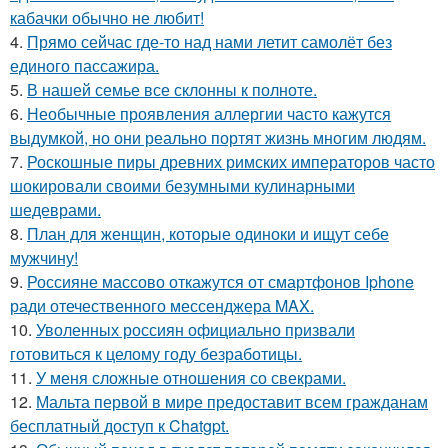
кабачки обычно не любит!
4.
Прямо сейчас где-то над нами летит самолёт без
единого пассажира.
5.
В нашей семье все склонны к полноте.
6.
Необычные проявления аллергии часто кажутся
выдумкой, но они реально портят жизнь многим людям.
7.
Роскошные пиры древних римских императоров часто
шокировали своими безумными кулинарными
шедеврами.
8.
План для женщин, которые одиноки и ищут себе
мужчину!
9.
Россияне массово откажутся от смартфонов Iphone
ради отечественного мессенджера MAX.
10.
Уволенных россиян официально призвали
готовиться к целому году безработицы.
11.
У меня сложные отношения со свекрами.
12.
Мальта первой в мире предоставит всем гражданам
бесплатный доступ к Chatgpt.