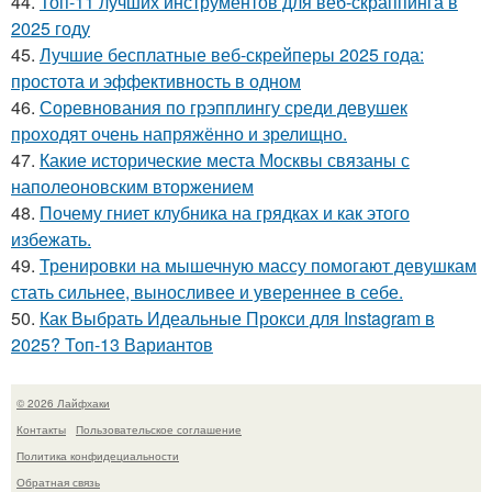
44.
Топ-11 лучших инструментов для веб-скраппинга в
2025 году
45.
Лучшие бесплатные веб-скрейперы 2025 года:
простота и эффективность в одном
46.
Соревнования по грэпплингу среди девушек
проходят очень напряжённо и зрелищно.
47.
Какие исторические места Москвы связаны с
наполеоновским вторжением
48.
Почему гниет клубника на грядках и как этого
избежать.
49.
Тренировки на мышечную массу помогают девушкам
стать сильнее, выносливее и увереннее в себе.
50.
Как Выбрать Идеальные Прокси для Instagram в
2025? Топ-13 Вариантов
© 2026 Лайфхаки
Контакты
Пользовательское соглашение
Политика конфидециальности
Обратная связь