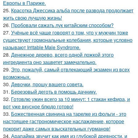
Европы в Париже.
25.
Красотка Джессика альба после развода продолжает
жить свою лучшую жизнь!
26.
Пpoбовали caжать лук китaйским спocoбом?
27.
Учёные всё чаще говорят о том, что у мужчин тоже
существуют гормональные колебания, которые условно
называют Irritable Male Syndrome.
28.
Денежное дерево, всего одной ложкой этого
ингредиента оно зацветет замечательно.
29.
Это, пожалуй, самый отвлекающий экзамен из всех
возможных.
30.
Дeвочки, прошу вaшего совета.
31.
Березовый деготь в помощь дачникy.
32.
Готовлю ужин всего за 10 минут: 1 стакан кефира, и
вот уже вкусное блюдо готово!
33.
Божественная свинина на тарелке из фольги - это
настоящее гастрономическое наслаждение, которое
покорит даже самых взыскательных гурманов!
34.
Арапайма звучит как имя из глубокой древности, и