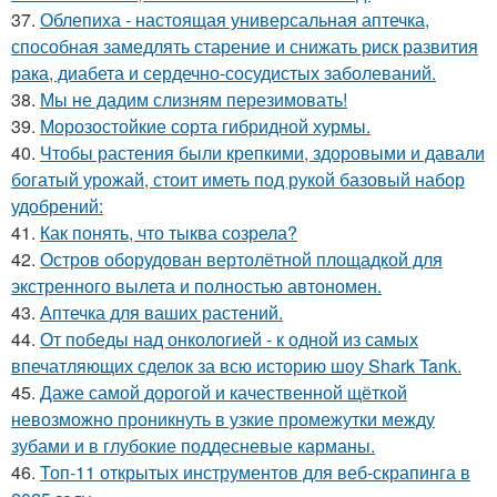
37.
Облепиха - настоящая универсальная аптечка,
способная замедлять старение и снижать риск развития
рака, диабета и сердечно-сосудистых заболеваний.
38.
Мы не дадим слизням перезимовать!
39.
Морозостойкие сорта гибридной хурмы.
40.
Чтобы растения были крепкими, здоровыми и давали
богатый урожай, стоит иметь под рукой базовый набор
удобрений:
41.
Как понять, что тыква созрела?
42.
Остров оборудован вертолётной площадкой для
экстренного вылета и полностью автономен.
43.
Аптечка для ваших растений.
44.
От победы над онкологией - к одной из самых
впечатляющих сделок за всю историю шоу Shark Tank.
45.
Даже самой дорогой и качественной щёткой
невозможно проникнуть в узкие промежутки между
зубами и в глубокие поддесневые карманы.
46.
Топ-11 открытых инструментов для веб-скрапинга в