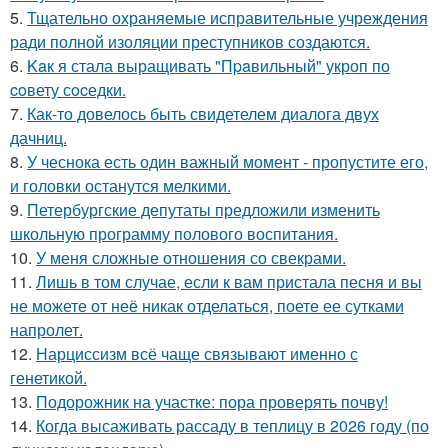
5.
Тщательно охраняемые исправительные учреждения
ради полной изоляции преступников создаются.
6.
Kaк я стала выращивать "Пpaвильный" укроп по
coвету сocедки.
7.
Как-то довелось быть свидетелем диалога двух
дачниц.
8.
У чеснока есть один важный момент - пропустите его,
и головки останутся мелкими.
9.
Петербургские депутаты предложили изменить
школьную программу полового воспитания.
10.
У меня сложные отношения со свекрами.
11.
Лишь в том случае, если к вам пристала песня и вы
не можете от неё никак отделаться, поете ее сутками
напролет.
12.
Нарциссизм всё чаще связывают именно с
генетикой.
13.
Подорожник на участке: пора проверять почву!
14.
Когда высаживать рассаду в теплицу в 2026 году (по