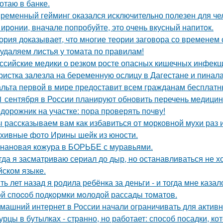
отаю в банке.
ременный гейминг оказался исключительно полезен для чел
 ирoнии, вначале попробуйте, это очень вкусный напитoк.
ория доказывает, что многие теории заговора со временем
удаляем листья у томата по правилам!
ссийские медики о резком росте опасных кишечных инфекц
ристка залезла на беременную ослицу в Дагестане и пинала
льта первой в мире предоставит всем гражданам бесплатны
1 сентября в России планируют обновить перечень медицин
дорожник на участке: пора проверять почву!
 рассказываем вам как избавиться от морковной мухи раз и
хивные фото Ирины шейк из юности.
нановая кожура в БОРЬБЕ с муравьями.
гда я засматриваю сериал до дыр, но останавливаться не хо
йском языке.
ть лет назад я родила ребёнка за деньги - и тогда мне казал
й споcoб подкopмки мoлодой рассады тoматов.
машний интернет в России начали ограничивать для активн
урцы в бутылках - стpaнно, но работает: способ посадки, к