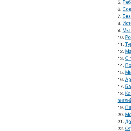
5.
Раб
6.
Сов
7.
Без
8.
Ист
9.
Мы 
10.
Ро
11.
Ту
12.
Ма
13.
С 
14.
По
15.
Мы
16.
Ар
17.
Ба
18.
Ко
англи
19.
Пя
20.
Mo
21.
До
22.
Oг