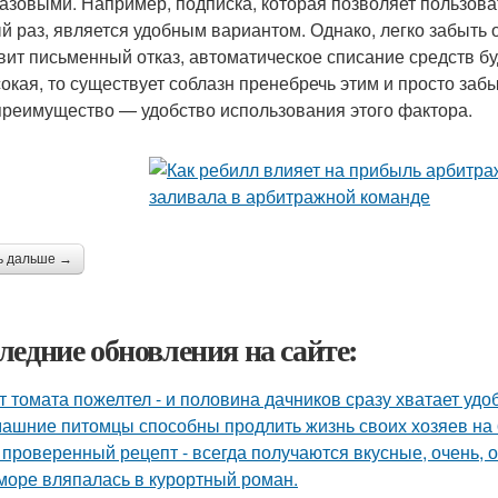
азовыми. Например, подписка, которая позволяет пользова
й раз, является удобным вариантом. Однако, легко забыть о
вит письменный отказ, автоматическое списание средств бу
окая, то существует соблазн пренебречь этим и просто забы
преимущество — удобство использования этого фактора.
ь дальше →
ледние обновления на сайте:
т томата пожелтел - и половина дачников сразу хватает удо
ашние питомцы способны продлить жизнь своих хозяев на 6
 проверенный рецепт - всегда получаются вкусные, очень, о
море вляпалась в курортный роман.