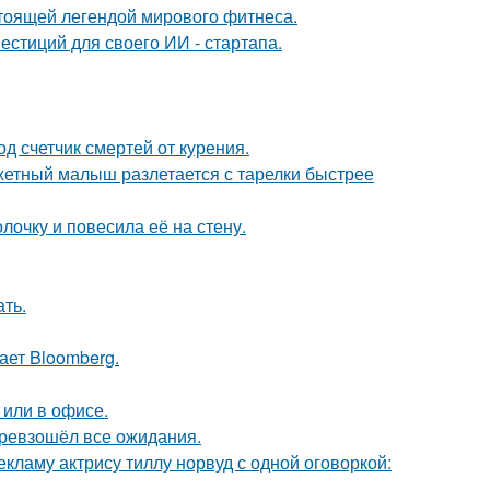
тоящей легендой мирового фитнеса.
стиций для своего ИИ - стартапа.
д счетчик смертей от курения.
джетный малыш разлетается с тарелки быстрее
очку и повесила её на стену.
ать.
ает Bloomberg.
 или в офисе.
превзошёл все ожидания.
кламу актрису тиллу норвуд с одной оговоркой: