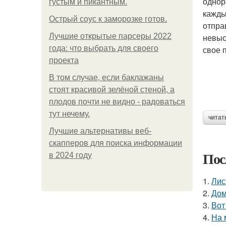
однор
густым и пикантным.
кажды
Острый соус к заморозке готов.
отпра
Лучшие открытые парсеры 2022
невыс
года: что выбрать для своего
свое 
проекта
В том случае, если баклажаны
стоят красивой зелёной стеной, а
плодов почти не видно - радоваться
тут нечему.
читат
Лучшие альтернативы веб-
скапперов для поиска информации
Пос
в 2024 году
1.
Лис
2.
Дом
3.
Вот
4.
На 