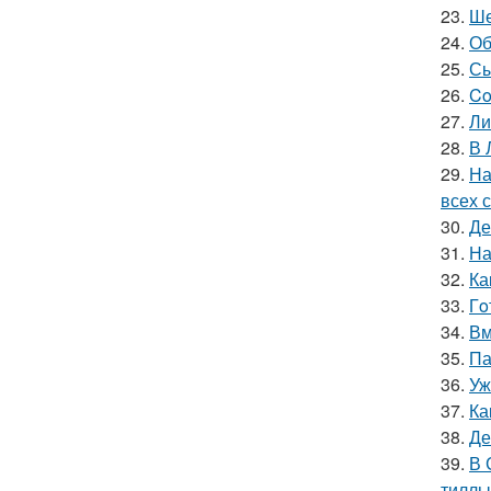
23.
Ше
24.
Об
25.
Сы
26.
Co
27.
Ли
28.
В 
29.
На
всех 
30.
Де
31.
На
32.
Ка
33.
Гo
34.
Вм
35.
Па
36.
Уж
37.
Ка
38.
Де
39.
В 
тиллы