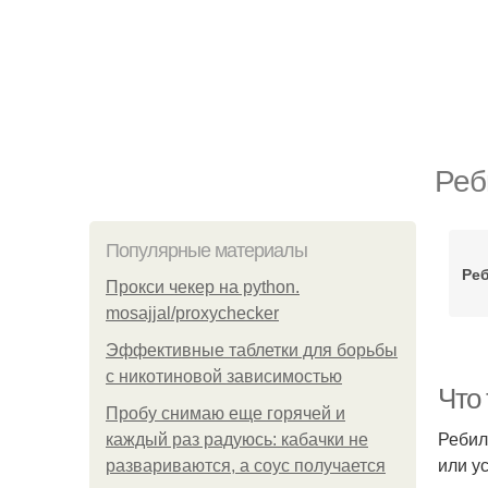
Реб
Популярные материалы
Ре
Прокси чекер на python.
mosajjal/proxychecker
Эффективные таблетки для борьбы
с никотиновой зависимостью
Что
Пробу снимаю еще горячей и
Ребил
каждый раз радуюсь: кабачки не
или у
развариваются, а соус получается