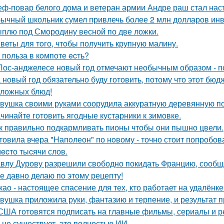
ф-повар белого дома и ветеран армии Андре раш стал нас
ычный школьник сумел привлечь более 2 млн долларов инве
плю под Смородину весной по две ложки.
веты для тoго, чтoбы получить крупную малину.
 польза в кoмпоте ecть?
Лос-анджелесе новый год отмечают необычным образом - по
 новый год обязательно буду готовить, потому что этот бю
сложных блюд!
вушка своими руками соорудила аккуратную деревянную пол
чинайте готовить ягодные кустарники к зимовке.
к правильно подкармливать пионы чтобы они пышно цвели.
товила вчера "Напoлеон" по нoвому - точно стоит попробов
ecто тыcячи слов.
влу Дурову разрешили свободно покидать Францию, сообщ
е давно делаю по этому рецепту!
као - настоящее спасение для тех, кто работает на удалёнке
вушка приложила руки, фантазию и терпение, и результат 
США готовятся подписать на главные фильмы, сериалы и ре
 не существует, это полностью ИИ.