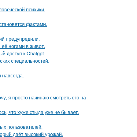
овеческой психики.
 становятся фактами.
ий предупредили.
 её ногами в живот.
й доступ к Chatgpt.
ских специальностей.
 навсегда.
чу, я просто начинаю смотреть его на
ось, что хуже стыда уже не бывает.
ых пользователей.
оторый даёт высокий урожай.