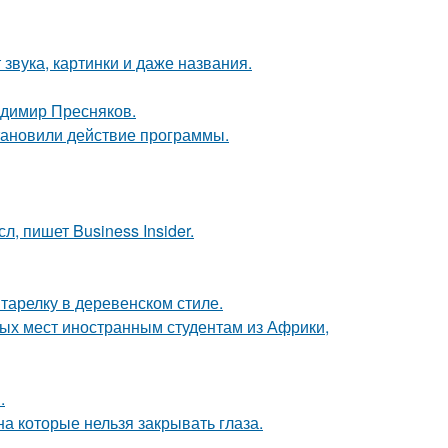
 звука, картинки и даже названия.
димир Пресняков.
тановили действие программы.
, пишет Business Insider.
тарелку в деревенском стиле.
ных мест иностранным студентам из Африки,
.
а которые нельзя закрывать глаза.