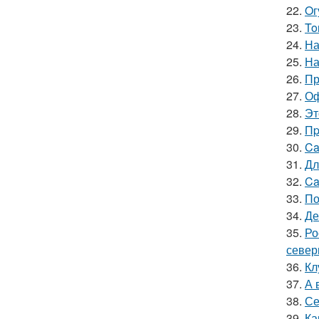
22.
Oг
23.
To
24.
На
25.
На
26.
Пр
27.
Оф
28.
Эт
29.
Пp
30.
Ca
31.
Дл
32.
Ca
33.
По
34.
Де
35.
Ро
север
36.
Кл
37.
А 
38.
Се
39.
Ка