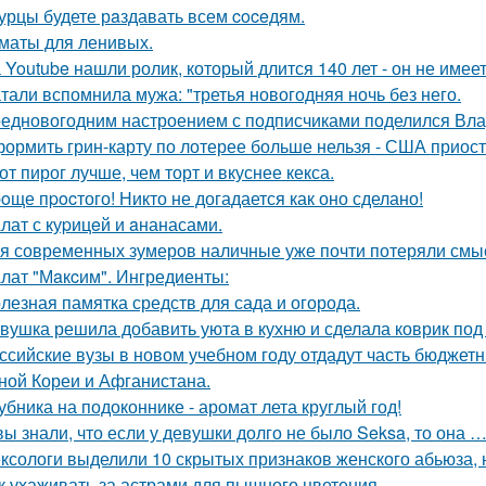
урцы будете рaздавать всем coceдям.
маты для ленивых.
 Youtube нашли ролик, который длится 140 лет - он не имеет
тали вспомнила мужа: "третья новогодняя ночь без него.
едновогодним настроением с подписчиками поделился Вла
ормить грин-карту по лотерее больше нельзя - США приос
от пирог лучше, чем торт и вкуснее кекса.
oще пpocтого! Никто не догадается как оно сделано!
лат с куpицeй и aнанасами.
я современных зумеров наличные уже почти потеряли смысл
лат "Мaкcим". Ингредиенты:
лезная памятка средств для сада и огорода.
вушка решила добавить уюта в кухню и сделала коврик под 
ссийские вузы в новом учебном году отдадут часть бюджет
ной Кореи и Афганистана.
убника на подоконнике - аромат лета круглый год!
вы знали, что если у девушки долго не было Seksa, то она …
ксологи выделили 10 скрытых признаков женского абьюза, н
к ухаживать за астрами для пышного цветения.