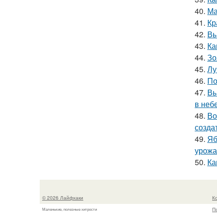
40.
Ма
41.
Кр
42.
Вы
43.
Ка
44.
Зо
45.
Лу
46.
По
47.
Вы
в небе
48.
Во
созда
49.
Яб
урожа
50.
Ка
© 2026 Лайфхаки
К
П
Маленькие, полезные хитрости