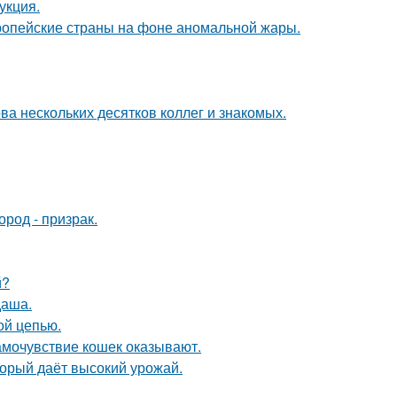
укция.
опейские страны на фоне аномальной жары.
ва нескольких десятков коллег и знакомых.
род - призрак.
й?
даша.
ой цепью.
амочувствие кошек оказывают.
оторый даёт высокий урожай.