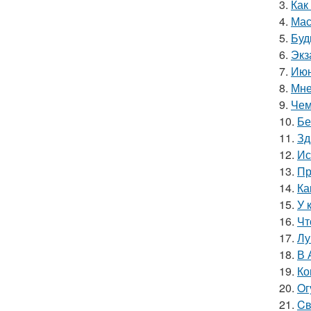
3.
Как
4.
Мас
5.
Буд
6.
Экз
7.
Июн
8.
Мне
9.
Чем
10.
Бе
11.
Зд
12.
Ис
13.
Пр
14.
Ка
15.
У 
16.
Чт
17.
Лу
18.
В 
19.
Ко
20.
Oг
21.
Cв