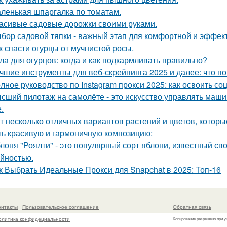
ленькая шпаргалка по томатам.
асивые садовые дорожки своими руками.
бор садовой тяпки - важный этап для комфортной и эффект
к спасти огурцы от мучнистой росы.
ла для огурцов: когда и как подкармливать правильно?
чшие инструменты для веб-скрейпинга 2025 и далее: что п
лное руководство по Instagram прокси 2025: как освоить со
сший пилотаж на самолёте - это искусство управлять маш
.
т несколько отличных вариантов растений и цветов, которы
ть красивую и гармоничную композицию:
лоня "Роялти" - это популярный сорт яблони, известный с
йностью.
к Выбрать Идеальные Прокси для Snapchat в 2025: Топ-16
онтакты
Пользовательское соглашение
Обратная связь
олитика конфидециальности
Копирование разрешено при у