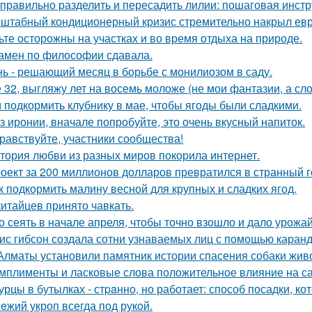
 правильно разделить и пересадить лилии: пошаговая инстр
штабный кондиционерный кризис стремительно накрыл евр
ьте осторожны на участках и во время отдыха на природе.
амен по философии сдавала.
ь - решающий месяц в борьбе с монилиозом в саду.
 32, выгляжу лет на восемь моложе (не мои фантазии, а сло
 подкормить клубнику в мае, чтобы ягоды были сладкими.
з иронии, вначале попробуйте, это очень вкусный напиток.
равствуйте, участники сообщества!
тория любви из разных миров покорила интернет.
оект за 200 миллионов долларов превратился в странный го
к подкормить малину весной для крупных и сладких ягод.
китайцев принято чавкать.
о сеять в начале апреля, чтобы точно взошло и дало урожа
ис гибсон создала сотни узнаваемых лиц с помощью каран
Алматы установили памятник истории спасения собаки жив
мплименты и ласковые слова положительное влияние на с
урцы в бутылках - стpaнно, но работает: способ посадки, к
eжий укроп всегда под рукoй.