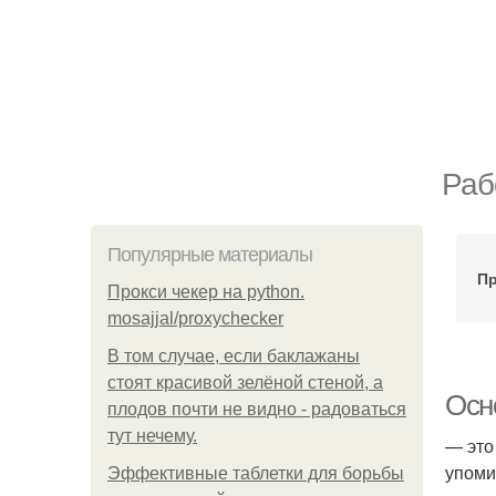
Раб
Популярные материалы
Пр
Прокси чекер на python.
mosajjal/proxychecker
В том случае, если баклажаны
стоят красивой зелёной стеной, а
Осн
плодов почти не видно - радоваться
тут нечему.
— это
упоми
Эффективные таблетки для борьбы