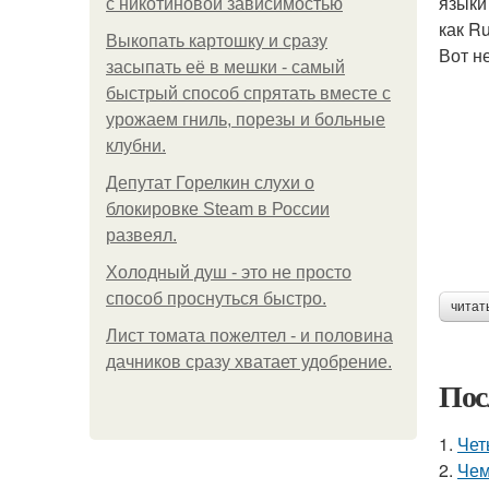
языки
с никотиновой зависимостью
как R
Выкопать картошку и сразу
Вот н
засыпать её в мешки - самый
быстрый способ спрятать вместе с
урожаем гниль, порезы и больные
клубни.
Депутат Горелкин слухи о
блокировке Steam в России
развеял.
Холодный душ - это не просто
способ проснуться быстро.
читат
Лист томата пожелтел - и половина
дачников сразу хватает удобрение.
Пос
1.
Чет
2.
Чем