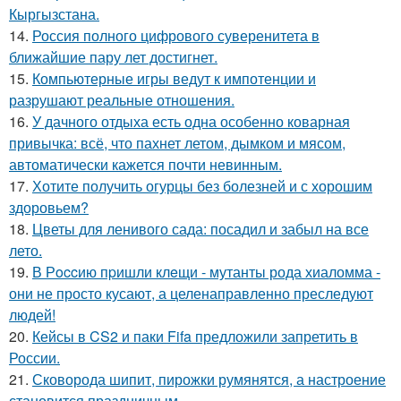
Кыргызстана.
14.
Россия полного цифрового суверенитета в
ближайшие пару лет достигнет.
15.
Компьютерные игры ведут к импотенции и
разрушают реальные отношения.
16.
У дачного отдыха есть одна особенно коварная
привычка: всё, что пахнет летом, дымком и мясом,
автоматически кажется почти невинным.
17.
Хотите получить огурцы без болезней и с хорошим
здоровьем?
18.
Цветы для ленивого сада: посадил и забыл на все
лето.
19.
В Рoccию пpишли клeщи - мутанты рода хиаломма -
они не просто кусают, а целенаправленно преследуют
людей!
20.
Кейсы в CS2 и паки Fifa предложили запретить в
России.
21.
Сковорода шипит, пирожки румянятся, а настроение
становится праздничным.