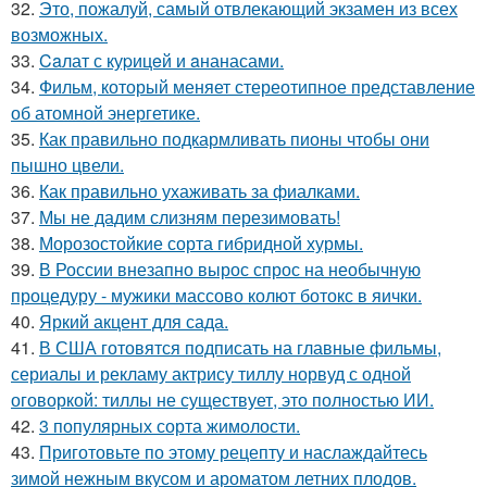
32.
Это, пожалуй, самый отвлекающий экзамен из всех
возможных.
33.
Caлат с куpицeй и aнанасами.
34.
Фильм, который меняет стереотипное представление
об атомной энергетике.
35.
Как правильно подкармливать пионы чтобы они
пышно цвели.
36.
Как правильно ухаживать за фиалками.
37.
Мы не дадим слизням перезимовать!
38.
Морозостойкие сорта гибридной хурмы.
39.
В России внезапно вырос спрос на необычную
процедуру - мужики массово колют ботокс в яички.
40.
Яркий акцент для сада.
41.
В США готовятся подписать на главные фильмы,
сериалы и рекламу актрису тиллу норвуд с одной
оговоркой: тиллы не существует, это полностью ИИ.
42.
3 популярных сорта жимолости.
43.
Приготовьте по этому рецепту и наслаждайтесь
зимой нежным вкусом и ароматом летних плодов.