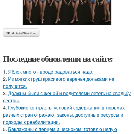
читать дальше →
Последние обновления на сайте:
1.
Яблок много - вроде радоваться надо.
2.
Из мягких груш красивого варенья дольками не
получится.
3.
Должны были с женой и родителями лететь на свадьбу
сестры.
4.
Глубокие контрасты условий содержания в тюрьмах
разных стран отражают законы, доступные ресурсы и
подходы к реабилитации.
5.
Баклажаны с перцем и чесноком: готовлю целую