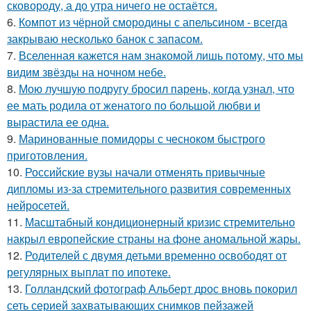
сковороду, а до утра ничего не остаётся.
6.
Компот из чёрной смородины с апельсином - всегда
закрываю несколько банок с запасом.
7.
Вселенная кажется нам знакомой лишь потому, что мы
видим звёзды на ночном небе.
8.
Мою лучшую подругу бросил парень, когда узнал, что
ее мать родила от женатого по большой любви и
вырастила ее одна.
9.
Маринованные помидоры с чесноком быстрого
приготовления.
10.
Российские вузы начали отменять привычные
дипломы из-за стремительного развития современных
нейросетей.
11.
Масштабный кондиционерный кризис стремительно
накрыл европейские страны на фоне аномальной жары.
12.
Родителей с двумя детьми временно освободят от
регулярных выплат по ипотеке.
13.
Голландский фотограф Альберт дрос вновь покорил
сеть серией захватывающих снимков пейзажей