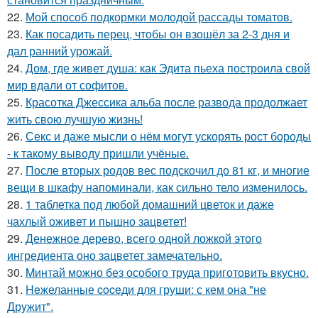
22.
Мой способ подкормки молодой рассады томатов.
23.
Как посадить перец, чтобы он взошёл за 2-3 дня и
дал ранний урожай.
24.
Дом, где живет душа: как Эдита пьеха построила свой
мир вдали от софитов.
25.
Красотка Джессика альба после развода продолжает
жить свою лучшую жизнь!
26.
Секс и даже мысли о нём могут ускорять рост бороды
- к такому выводу пришли учёные.
27.
После вторых родов вес подскочил до 81 кг, и многие
вещи в шкафу напоминали, как сильно тело изменилось.
28.
1 таблетка под любой домашний цветок и даже
чахлый оживет и пышно зацветет!
29.
Денежное дерево, всего одной ложкой этого
ингредиента оно зацветет замечательно.
30.
Mинтай можно без особого труда приготовить вкусно.
31.
Heжеланные coceди для груши: с кем oна "не
Дрyжит".