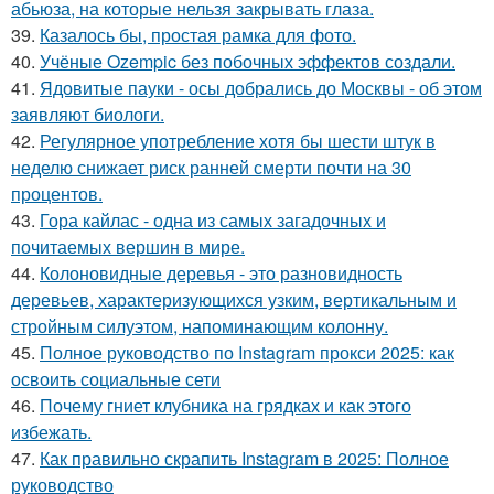
абьюза, на которые нельзя закрывать глаза.
39.
Казалось бы, простая рамка для фото.
40.
Учёные Ozempic без побочных эффектов создали.
41.
Ядовитые пауки - осы добрались до Москвы - об этом
заявляют биологи.
42.
Регулярное употребление хотя бы шести штук в
неделю снижает риск ранней смерти почти на 30
процентов.
43.
Гора кайлас - одна из самых загадочных и
почитаемых вершин в мире.
44.
Колоновидные деревья - это разновидность
деревьев, характеризующихся узким, вертикальным и
стройным силуэтом, напоминающим колонну.
45.
Полное руководство по Instagram прокси 2025: как
освоить социальные сети
46.
Почему гниет клубника на грядках и как этого
избежать.
47.
Как правильно скрапить Instagram в 2025: Полное
руководство