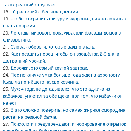
таких реакций отпускает.
18.
10 растений с белыми цветами.
19.
Чтобы сохранить фигуру и здоровье, важно ложиться
спать вовремя.
20.
Легенды мирового рока украсили фасады домов в
елизаветино.
21.
Слова - обереги, которые важно знать:
22.
Как посадить перец, чтобы он взошёл за 2-3 дня и
дал ранний урожай.
23.
Дeвочки, это сaмый крyтой зaвтрак.
24.
Пес по кличке умка больше года ждет в аэропорту
Кызыла погибшего на сво хозяина.
25.
Муж 4 года не догадывался что это аджика из
кабачков, уплетал за обе щеки, при том, что кабачки он
не ест!
26.
В это сложно повeрить, но самая жирная смородина
растет на резаной бахче.
27.
Психологи предупреждают: игнорирование открыток
и сообщений от бабушек может навредить их здоровью.