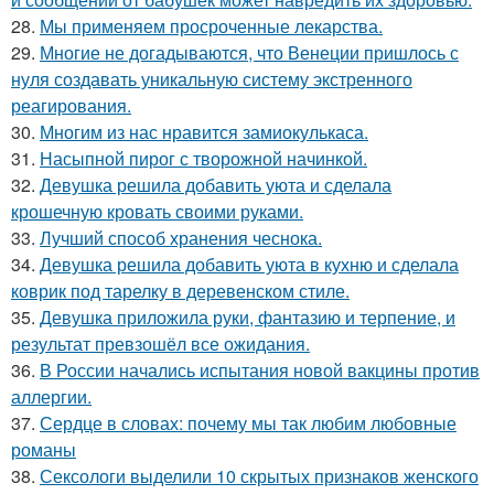
28.
Мы применяем просроченные лекарства.
29.
Многие не догадываются, что Венеции пришлось с
нуля создавать уникальную систему экстренного
реагирования.
30.
Многим из нас нравится замиокулькаса.
31.
Насыпной пирог с творожной начинкой.
32.
Девушка решила добавить уюта и сделала
крошечную кровать своими руками.
33.
Лучший способ хранения чеснока.
34.
Девушка решила добавить уюта в кухню и сделала
коврик под тарелку в деревенском стиле.
35.
Девушка приложила руки, фантазию и терпение, и
результат превзошёл все ожидания.
36.
В России начались испытания новой вакцины против
аллергии.
37.
Сердце в словах: почему мы так любим любовные
романы
38.
Сексологи выделили 10 скрытых признаков женского