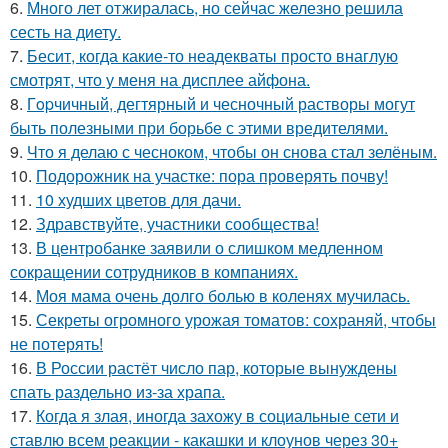
6.
Много лет отжиралась, но сейчас железно решила
сесть на диету.
7.
Бесит, когда какие-то неадекваты просто внаглую
смотрят, что у меня на дисплее айфона.
8.
Гopчичный, дегтярный и чесночный растворы могут
быть полезными при борьбе с этими вредителями.
9.
Что я делаю с чесноком, чтобы он снова стал зелёным.
10.
Подорожник на участке: пора проверять почву!
11.
10 худших цветов для дачи.
12.
Здравствуйте, участники сообщества!
13.
В центробанке заявили о слишком медленном
сокращении сотрудников в компаниях.
14.
Моя мама очень долго болью в коленях мучилась.
15.
Секреты огромного урожая томатов: сохраняй, чтобы
не потерять!
16.
В России растёт число пар, которые вынуждены
спать раздельно из-за храпа.
17.
Когда я злая, иногда захожу в социальные сети и
ставлю всем реакции - какашки и клоунов через 30+