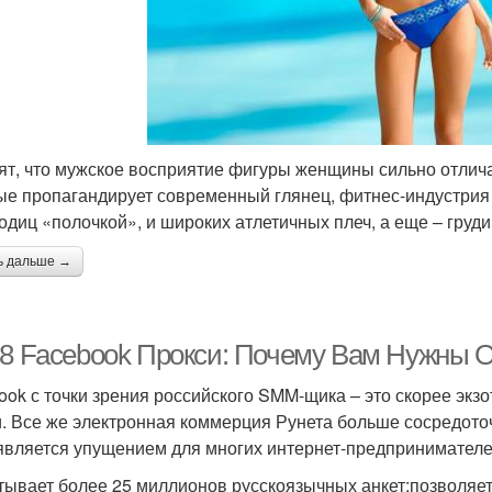
ят, что мужское восприятие фигуры женщины сильно отличае
ые пропагандирует современный глянец, фитнес-индустрия и
годиц «полочкой», и широких атлетичных плеч, а еще – гру
ь дальше →
-8 Facebook Прокси: Почему Вам Нужны 
ook с точки зрения российского SMM-щика – это скорее экзо
и. Все же электронная коммерция Рунета больше сосредоточ
 является упущением для многих интернет-предпринимателе
тывает более 25 миллионов русскоязычных анкет;позволя