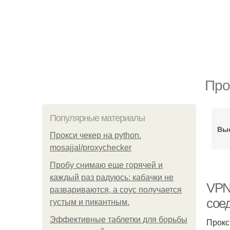
Про
Популярные материалы
Вы
Прокси чекер на python.
mosajjal/proxychecker
Пробу снимаю еще горячей и
каждый раз радуюсь: кабачки не
VPN
развариваются, а соус получается
сое
густым и пикантным.
Эффективные таблетки для борьбы
Прокс