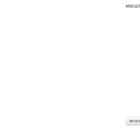
масшт
читат