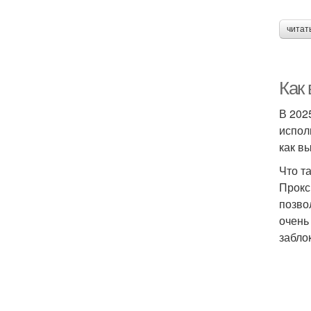
читат
Как 
В 202
испол
как в
Что т
Прокс
позво
очень
забло