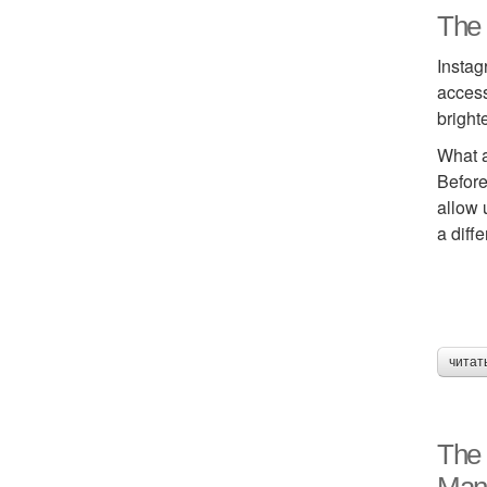
The 
Instag
access
bright
What a
Before
allow 
a diff
читат
The 