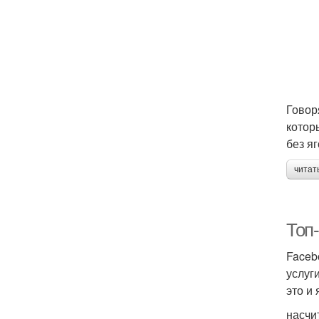
Говор
котор
без я
читат
Топ
Faceb
услуг
это и
насчи