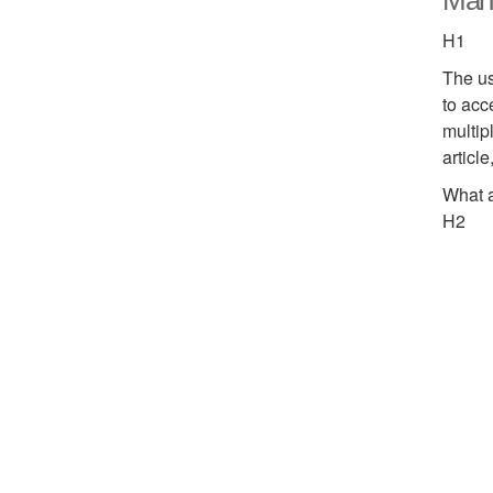
Man
H1
The us
to acc
multip
articl
What a
H2