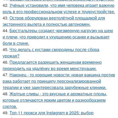
42.
Учёные установили, что имя человека играет важную
роль в его профессиональном успехе и трудоустройстве.
43.
Остров оборудован вертолётной площадкой для
экстренного вылета и полностью автономен.
44.
Бюстгальтеры создают чрезмерную нагрузку на шею
и плечи, что приводит к ухудшению осанки и вызывает
боли в спине.
45.
Что делать с кустами смородины после сбора
урожая?
46.
Предлагается разрешить женщинам временно
переходить на удалёнку во время менструации.
47.
Наконец - то хорошие новости: новая вакцина против
рака работает по принципу персонализированной
терапии и уже заинтересовала зарубежные клиники.
48.
Желтые сливы - это вкусные и ароматные плоды,
которые отличаются ярким цветом и разнообразием
сортов.
49.
Топ-11 прокси для Instagram в 2025: выбор