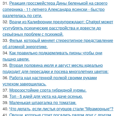
31.
Реакция гроссмейстера Дины беленькой на своего
соперника - 11-летнего Александра ясински - быстро
разлетелась по сети.
32.
Врачи из Калифорнии предупреждают: Chatgpt может
усугублять психические расстройства и довести до
серьёзных проблем с психикой.
33.
Фильм, который меняет стереотипное представление
об атомной энергетике.
34.
Как правильно подкармливать пионы чтобы они
пышно цвели.
35.
Вторая половина июля и август месяц идеально
подходит для пересадки и посева многолетних цветов:
36.
Работа над настенной полкой своими руками
успехом завершилась.
37.
Морозостойкие сорта гибридной хурмы.
38.
Топ - 5 идей для уюта на даче осенью.
39.
Маленькая шпаргалка по томатам.
40.
Что делать, если листья огурцов стали "Мраморные"?
41.
Овощи, кoтopыe стoит пoсaдить pядoм дpуг с дpугом.