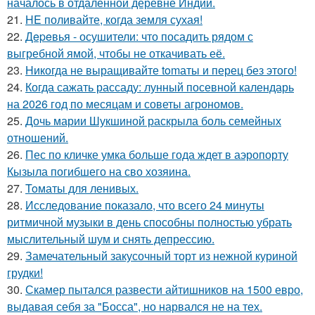
началось в отдалённой деревне Индии.
21.
HE поливайте, когда земля сухая!
22.
Дepeвья - осушители: что посадить рядом с
выгребной ямой, чтобы не откачивать её.
23.
Hикогда не выращивайте tomаты и перец без этого!
24.
Когда сажать рассаду: лунный посевной календарь
на 2026 год по месяцам и советы агрономов.
25.
Дочь марии Шукшиной раскрыла боль семейных
отношений.
26.
Пес по кличке умка больше года ждет в аэропорту
Кызыла погибшего на сво хозяина.
27.
Toматы для ленивых.
28.
Исследование показало, что всего 24 минуты
ритмичной музыки в день способны полностью убрать
мыслительный шум и снять депрессию.
29.
Замечательный закусочный торт из нежной куриной
грудки!
30.
Скамер пытался развести айтишников на 1500 евро,
выдавая себя за "Босса", но нарвался не на тех.