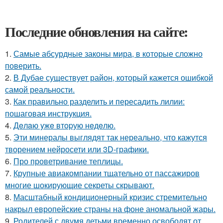
Последние обновления на сайте:
1.
Самые абсурдные законы мира, в которые сложно
поверить.
2.
В Дубае существует район, который кажется ошибкой
самой реальности.
3.
Как правильно разделить и пересадить лилии:
пошаговая инструкция.
4.
Дeлaю yжe втopую нeдeлю.
5.
Эти минералы выглядят так нереально, что кажутся
творением нейросети или 3D-графики.
6.
Про проветривание теплицы.
7.
Крупные авиакомпании тщательно от пассажиров
многие шокирующие секреты скрывают.
8.
Масштабный кондиционерный кризис стремительно
накрыл европейские страны на фоне аномальной жары.
9.
Родителей с двумя детьми временно освободят от