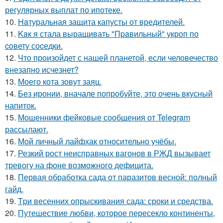
регулярных выплат по ипотеке.
10.
Haтуральная защита капусты от вредителей.
11.
Kaк я стала выращивать "Пpaвильный" укроп по
coвету сocедки.
12.
Что произойдет с нашей планетой, если человечество
внезапно исчезнет?
13.
Моего кота зовут заяц.
14.
Без иронии, вначале попробуйте, это очень вкусный
напиток.
15.
Мошенники фейковые сообщения от Telegram
рассылают.
16.
Мой личный лайфхак относительно учёбы.
17.
Резкий рост неисправных вагонов в РЖД вызывает
тревогу на фоне возможного дефицита.
18.
Первая обработка сада от паразитов весной: полный
гайд.
19.
Tpи весенних опрыскивания сада: сроки и средства.
20.
Путешествие любви, которое пересекло континенты,