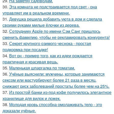
29.
На заметку садоводам.
30.
Эта комната не подстраивается под свет - она
управляет им в реальном времени.
31.
Девушка решила добавить уюта в дом и сделала
своими руками милые ёлочки из дерева.
32.
Сотруднику Apple по имени Сэм Санг пришлось
сменить фамилию, чтобы не рекламировать конкурента!
33.
Секрет крупного озимого чеснока - простая
подкормка при посадке!
34.
Вот он - пример того, как из идеи рождается
практичная и красивая вещь.
35.
Маленькая шпаргалка по томатам.
36.
Учёные выяснили: мужчины, которые занимаются
сексом или мастурбируют более 21 раза в месяц,
снижают риск заболеваний простаты более чем на 25%.
37.
Из простой банки из-под кофе получилось элегантное
хранилище для вилок и ложек.
38.
Молодая кровь способна омолаживать тело - это
доказали учёные.