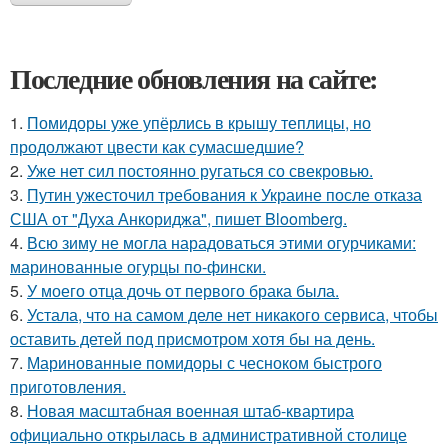
Последние обновления на сайте:
1.
Помидоры уже упёрлись в крышу теплицы, но
продолжают цвести как сумасшедшие?
2.
Уже нет сил постоянно ругаться со свекровью.
3.
Путин ужесточил требования к Украине после отказа
США от "Духа Анкориджа", пишет Bloomberg.
4.
Всю зиму не могла нарадоваться этими огурчиками:
маринованные огурцы по-фински.
5.
У моего отца дочь от первого брака была.
6.
Устала, что на самом деле нет никакого сервиса, чтобы
оставить детей под присмотром хотя бы на день.
7.
Маринованные помидоры с чесноком быстрого
приготовления.
8.
Новая масштабная военная штаб-квартира
официально открылась в административной столице