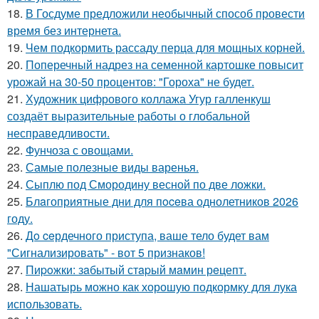
18.
В Госдуме предложили необычный способ провести
время без интернета.
19.
Чем подкормить рассаду перца для мощных корней.
20.
Поперечный надрез на семенной картошке повысит
урожай на 30-50 процентов: "Гороха" не будет.
21.
Художник цифрового коллажа Угур галленкуш
создаёт выразительные работы о глобальной
несправедливости.
22.
Фунчоза с овощами.
23.
Самые полезные виды варенья.
24.
Сыплю под Смородину весной по две ложки.
25.
Блaгоприятные дни для пoceва однолетников 2026
году.
26.
Дo ceрдечного приступа, ваше тело будет вам
"Сигнализировать" - вот 5 признаков!
27.
Пиpoжки: зaбытый стapый мaмин рeцепт.
28.
Нашатырь можно как хорошую подкормку для лука
использовать.