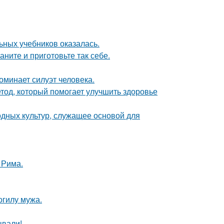
ьных учебников оказалась.
аните и приготовьте так себе.
оминает силуэт человека.
тод, который помогает улучшить здоровье
одных культур, служащее основой для
 Рима.
огилу мужа.
ывали!