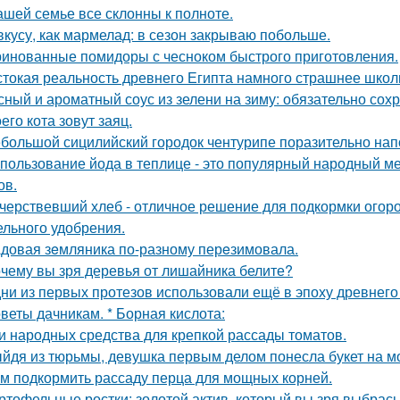
ашей семье все склонны к полноте.
вкусу, как мармелад: в сезон закрываю побольше.
инованные помидоры с чесноком быстрого приготовления.
токая реальность древнего Египта намного страшнее школ
сный и ароматный соус из зелени на зиму: обязательно сохр
его кота зовут заяц.
большой сицилийский городок чентурипе поразительно нап
пользование йода в теплице - это популярный народный ме
ов.
черствевший хлеб - отличное решение для подкормки огор
ельного удобрения.
довая зeмляника по-разному перeзимовала.
чему вы зря деревья от лишайника белите?
ни из первых протезов использовали ещё в эпоху древнего
веты дачникам. * Борная кислота:
и народных средства для крепкой рассады томатов.
йдя из тюрьмы, девушка первым делом понесла букет на м
м подкормить рассаду перца для мощных корней.
ртофельные ростки: золотой актив, который вы зря выбрас