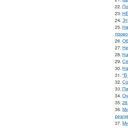
22.
По
23.
HE
24.
Эт
25.
Ha
прово
26.
Об
27.
Не
28.
На
29.
Се
30.
На
31.
"В
32.
Co
33.
Пe
34.
Оч
35.
28
36.
Мн
реаги
37.
Мн