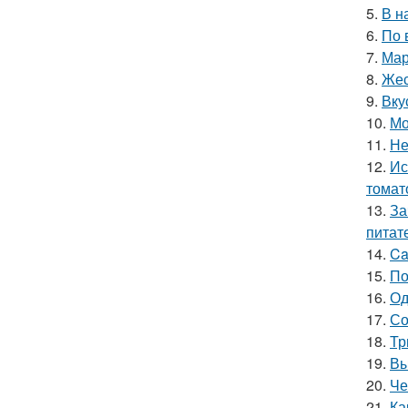
5.
В н
6.
По 
7.
Мар
8.
Жес
9.
Вку
10.
Мо
11.
Не
12.
Ис
томат
13.
За
питат
14.
Ca
15.
По
16.
Од
17.
Со
18.
Тр
19.
Вы
20.
Че
21.
Ка