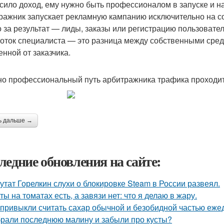
сило доход, ему нужно быть профессионалом в запуске и н
ражник запускает рекламную кампанию исключительно на с
о за результат — лиды, заказы или регистрацию пользовате
оток специалиста — это разница между собственными средс
енной от заказчика.
о профессиональный путь арбитражника трафика проходи
ь дальше →
ледние обновления на сайте:
утат Горелкин слухи о блокировке Steam в России развеял.
ты на томатах есть, а завязи нет: что я делаю в жару.
привыкли считать сахар обычной и безобидной частью еже
рали последнюю малину и забыли про кусты?