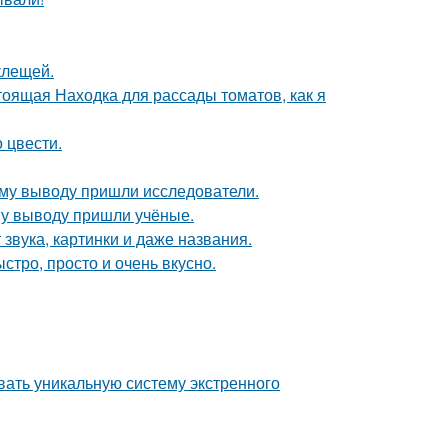
клещей.
тоящая Находка для рассады томатов, как я
 цвести.
кому выводу пришли исследователи.
ому выводу пришли учёные.
 звука, картинки и даже названия.
ыстро, просто и очень вкусно.
вать уникальную систему экстренного