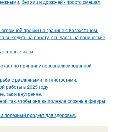
ежными, без яиц и дрожжей - просто смешал,
 огромной пробки на границе с Казахстаном.
ся выходить на работу, ссылаясь на панические
настенные часы.
аботает по принципу персонализированной
борьба с различными пятнистостями.
ой работы в 2025 году
, так и внутренне.
иной так, чтобы она выполняла сложные фигуры
о и полезный продукт для здоровья.