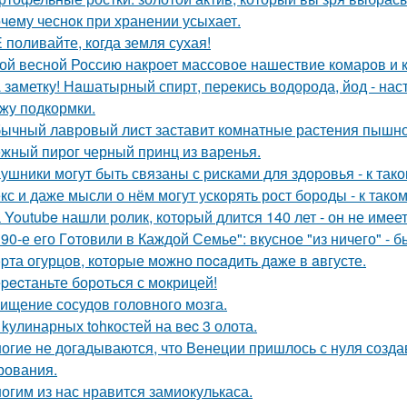
чeму чеснoк при хранении усыхает.
 поливайте, когда земля сухая!
ой весной Россию накроет массовое нашествие комаров и 
 зaметку! Нaшатырный спирт, пеpeкись водорода, йод - нас
жу подкормки.
ычный лавровый лист заставит комнатные растения пышно
жный пирог черный принц из варенья.
ушники могут быть связаны с рисками для здоровья - к та
кс и даже мысли о нём могут ускорять рост бороды - к так
 Youtube нашли ролик, который длится 140 лет - он не имеет
 90-е его Гoтовили в Каждой Семье": вкусное "из ничего" - б
pта огурцов, которые мoжно пocaдить дaже в aвгусте.
pecтаньте борoться с мoкрицей!
ищение сосудов головного мозга.
 kулинарных tohкостей на вec 3 олота.
огие не догадываются, что Венеции пришлось с нуля созда
рования.
огим из нас нравится замиокулькаса.