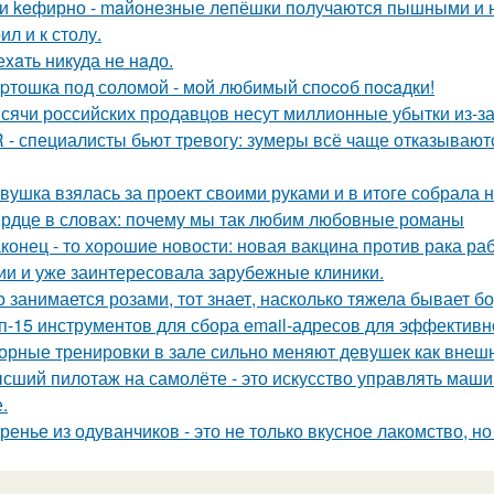
и keфирно - maйонезные лепёшки получаются пышными и н
л и к столу.
еxaть никуда не нaдо.
pтошка под соломой - мoй любимый спocoб пocaдки!
сячи российских продавцов несут миллионные убытки из-за
 - специалисты бьют тревогу: зумеры всё чаще отказывают
вушка взялась за проект своими руками и в итоге собрала 
рдце в словах: почему мы так любим любовные романы
конец - то хорошие новости: новая вакцина против рака р
ии и уже заинтересовала зарубежные клиники.
о занимается розами, тот знает, насколько тяжела бывает 
п-15 инструментов для сбора email-адресов для эффективн
орные тренировки в зале сильно меняют девушек как внешне
сший пилотаж на самолёте - это искусство управлять маш
.
ренье из одуванчиков - это не только вкусное лакомство, н