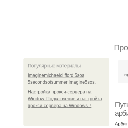
Про
Популярные материалы
п
Imaginemichaelclifford 5sos
5secondsofsummer Imagine5sos.
Настройка прокси-сервера на
Window. Подключение и настройка
Пут
прокси-сервера на Windows 7
арб
Арбит