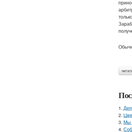
прино
арбит
тольк
Зараб
получ
Обычн
читат
Пос
1.
Деп
2.
Цве
3.
Мы 
4.
Соб