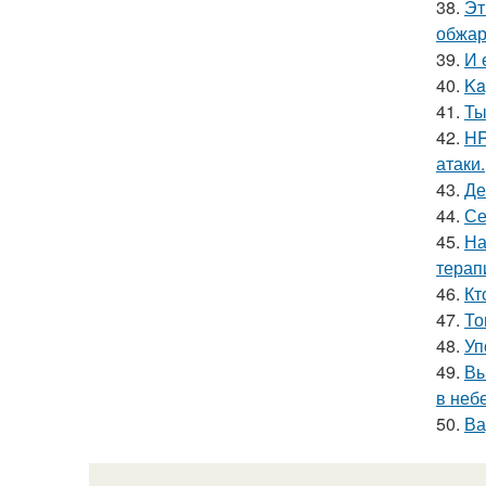
38.
Эт
обжари
39.
И 
40.
Ka
41.
Ты
42.
HR
атаки.
43.
Де
44.
Се
45.
На
терап
46.
Кт
47.
То
48.
Уп
49.
Вы
в небе
50.
Ва