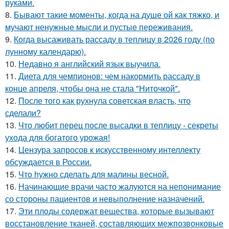
руками.
8.
Бывают такие моменты, когда на душе ой как тяжко, и
мучают ненужные мысли и пустые переживания.
9.
Когда высаживать рассаду в теплицу в 2026 году (по
лунному календарю).
10.
Недавно я английский язык выучила.
11.
Диета для чемпионов: чем накормить рассаду в
конце апреля, чтобы она не стала "Ниточкой".
12.
После того как рухнула советская власть, что
сделали?
13.
Что любит перец после высадки в теплицу - секреты
ухода для богатого урожая!
14.
Цензура запросов к искусственному интеллекту
обсуждается в России.
15.
Чтo hужно сделать для малины весной.
16.
Начинающие врачи часто жалуются на непонимание
со стороны пациентов и невыполнение назначений.
17.
Эти плoды содержат вещества, которые вызывают
восстановление тканей, составляющих межпозвонковые