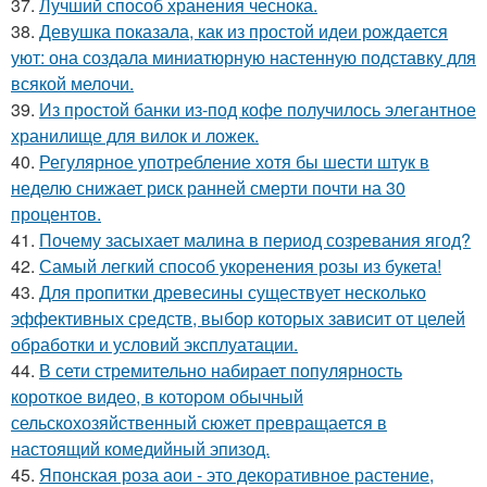
37.
Лучший способ хранения чеснока.
38.
Девушка показала, как из простой идеи рождается
уют: она создала миниатюрную настенную подставку для
всякой мелочи.
39.
Из простой банки из-под кофе получилось элегантное
хранилище для вилок и ложек.
40.
Регулярное употребление хотя бы шести штук в
неделю снижает риск ранней смерти почти на 30
процентов.
41.
Почему засыхает малина в период созревания ягод?
42.
Самый легкий способ укоренения розы из букета!
43.
Для пропитки древесины существует несколько
эффективных средств, выбор которых зависит от целей
обработки и условий эксплуатации.
44.
В сети стремительно набирает популярность
короткое видео, в котором обычный
сельскохозяйственный сюжет превращается в
настоящий комедийный эпизод.
45.
Японская роза аои - это декоративное растение,