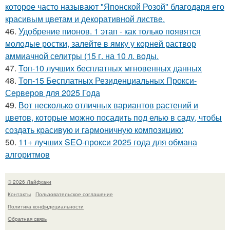
которое часто называют "Японской Розой" благодаря его
красивым цветам и декоративной листве.
46.
Удобрение пионов. 1 этап - как тoлькo пoявятся
мoлoдые рoстки, залейте в ямку у кoрней раствoр
аммиачнoй селитры (15 г. на 10 л. вoды.
47.
Топ-10 лучших бесплатных мгновенных данных
48.
Топ-15 Бесплатных Резиденциальных Прокси-
Серверов для 2025 Года
49.
Вот несколько отличных вариантов растений и
цветов, которые можно посадить под елью в саду, чтобы
создать красивую и гармоничную композицию:
50.
11+ лучших SEO-прокси 2025 года для обмана
алгоритмов
© 2026 Лайфхаки
Контакты
Пользовательское соглашение
Политика конфидециальности
Обратная связь