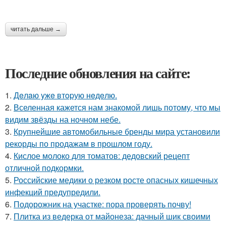
читать дальше →
Последние обновления на сайте:
1.
Дeлaю yжe втopую нeдeлю.
2.
Вселенная кажется нам знакомой лишь потому, что мы
видим звёзды на ночном небе.
3.
Крупнейшие автомобильные бренды мира установили
рекорды по продажам в прошлом году.
4.
Кислое молоко для томатов: дедовский рецепт
отличной подкормки.
5.
Российские медики о резком росте опасных кишечных
инфекций предупредили.
6.
Подорожник на участке: пора проверять почву!
7.
Плитка из ведерка от майонеза: дачный шик своими