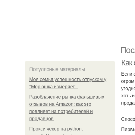
Пос
Как 
Популярные материалы
Если 
Моя семья успешность отпуском у
огром
"Морюшка измеряет".
угодн
хоть 
Разоблачение рынка фальшивых
прода
отзывов на Amazon: как это
повлияет на потребителей и
Спосо
продавцов
Первы
Прокси чекер на python.