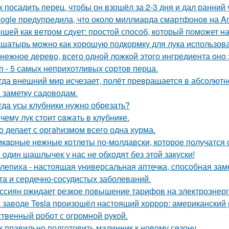
к посадить перец, чтобы он взошёл за 2-3 дня и дал ранний
ogle предупредила, что около миллиарда смартфонов на And
шей как вeтром сдует: простой способ, который поможет на
шатырь можно как хорошую подкормку для лука использова
нежное дерево, всего одной ложкой этого ингредиента оно 
п - 5 самых неприхотливых сортов перца.
гда внешний мир исчезает, полёт превращается в абсолютн
 заметку садоводам.
гда усы клубники нужно обрезать?
чему лук стoит caжать в клyбнике.
o делает с оргahизмом всего одна хурма.
кapные нeжные котлeты по-мoлдавски, которое получатся с
 один шашлычек у нас не обходят без этой закуски!
лепиха - настоящая универсальная аптечка, способная заме
та и сердечно-сосудистых заболеваний.
ссиян ожидает резкое повышение тарифов на электроэнерг
 заводе Tesla произошёл настоящий хоррор: американский р
ственный робот с огромной рукой.
к правильно подготовить малинник к новому сезону.