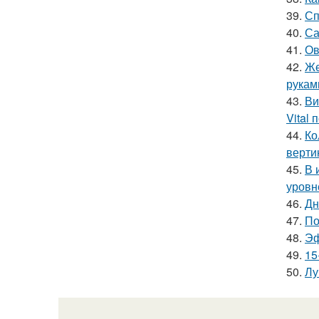
39.
Сп
40.
Са
41.
Ов
42.
Же
рукам
43.
Ви
Vital
44.
Ко
верти
45.
В 
уровн
46.
Дн
47.
По
48.
Эф
49.
15
50.
Лу