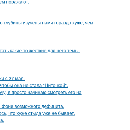
ем поражают.
о глубины изучены нами гораздо хуже, чем
ать какие-то жесткие для него темы.
и с 27 мая.
чтобы она не стала "Ниточкой".
чу, я просто начинаю смотреть его на
а фоне возможного дефицита.
ось, что хуже стыда уже не бывает.
а.