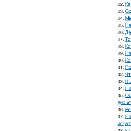
22.
Ка
23.
Go
24.
Mы
25.
На
26.
Де
27.
То
28.
Ко
29.
На
30.
Кo
31.
Пo
32.
Чт
33.
Ши
34.
Ни
35.
Об
диабе
36.
Ро
37.
На
искус
38.
Ка