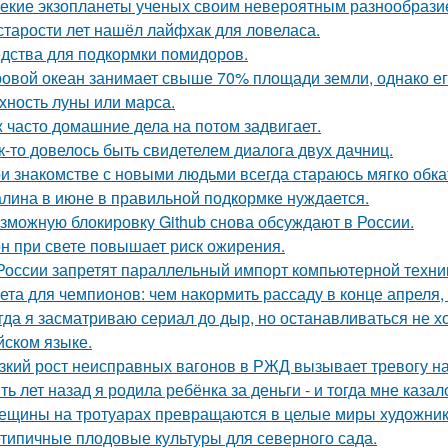
екие экзопланеты ученых своим невероятным разнообрази
старости лет нашёл лайфхак для ловеласа.
дства для подкормки помидоров.
овой океан занимает свыше 70% площади земли, однако ег
хность луны или марса.
 часто домашние дела на потом задвигает.
к-то довелось быть свидетелем диалога двух дачниц.
и знакомстве с новыми людьми всегда стараюсь мягко обкат
лина в июне в правильной подкормке нуждается.
зможную блокировку Github снова обсуждают в России.
н при свете повышает риск ожирения.
России запретят параллельный импорт компьютерной техник
ета для чемпионов: чем накормить рассаду в конце апреля, 
гда я засматриваю сериал до дыр, но останавливаться не хо
йском языке.
зкий рост неисправных вагонов в РЖД вызывает тревогу н
ть лет назад я родила ребёнка за деньги - и тогда мне казал
ещины на тротуарах превращаются в целые миры художник
типичные плодовые культуры для северного сада.