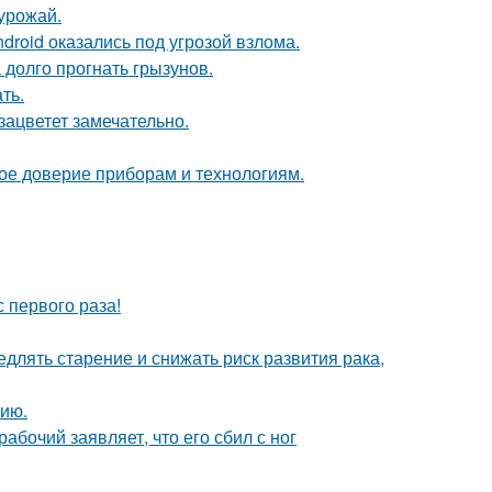
 урожай.
roid оказались под угрозой взлома.
 долго прогнать грызунов.
ть.
зацветет замечательно.
ое доверие приборам и технологиям.
 первого раза!
длять старение и снижать риск развития рака,
ию.
абочий заявляет, что его сбил с ног