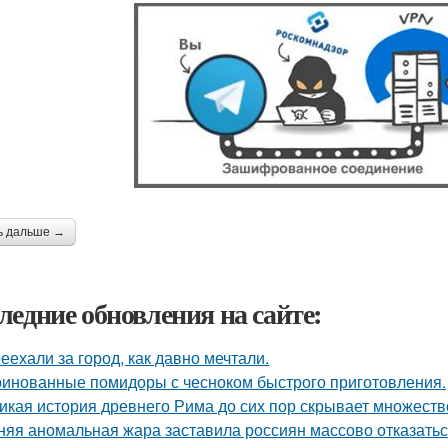
ь дальше →
ледние обновления на сайте:
еехали за город, как давно мечтали.
инованные помидоры с чесноком быстрого приготовления.
икая история древнего Рима до сих пор скрывает множеств
няя аномальная жара заставила россиян массово отказатьс