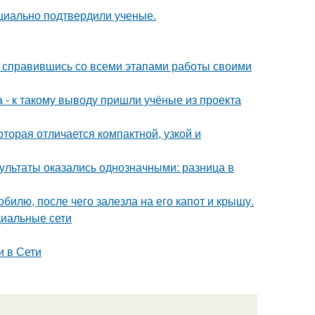
циально подтвердили ученые.
 справившись со всеми этапами работы своими
 - к такому выводу пришли учёные из проекта
оторая отличается компактной, узкой и
зультаты оказались однозначными: разница в
илю, после чего залезла на его капот и крышу.
циальные сети
и в Сети