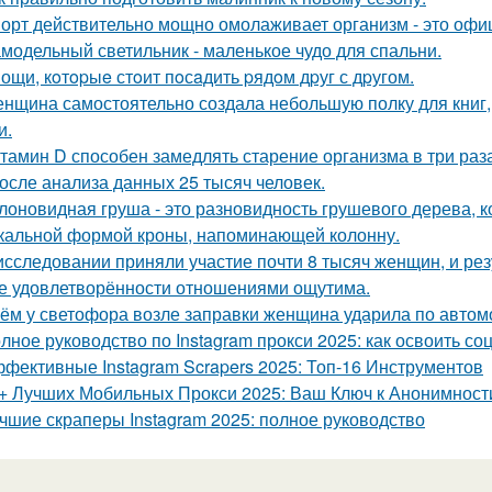
орт действительно мощно омолаживает организм - это офи
модельный светильник - маленькое чудо для спальни.
ощи, кoтopыe стoит пoсaдить pядoм дpуг с дpугом.
нщина самостоятельно создала небольшую полку для книг,
и.
тамин D способен замедлять старение организма в три раза
 после анализа данных 25 тысяч человек.
лоновидная груша - это разновидность грушевого дерева, к
кальной формой кроны, напоминающей колонну.
исследовании приняли участие почти 8 тысяч женщин, и ре
е удовлетворённости отношениями ощутима.
ём у светофора возле заправки женщина ударила по автомоб
лное руководство по Instagram прокси 2025: как освоить со
фективные Instagram Scrapers 2025: Топ-16 Инструментов
+ Лучших Мобильных Прокси 2025: Ваш Ключ к Анонимност
чшие скраперы Instagram 2025: полное руководство