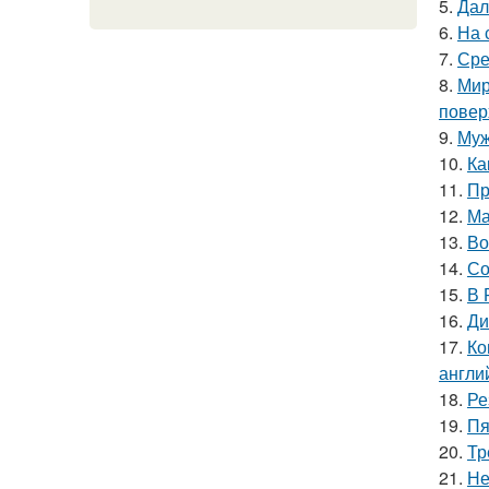
5.
Дал
6.
На 
7.
Сре
8.
Мир
повер
9.
Муж
10.
Ка
11.
Пр
12.
Ма
13.
Во
14.
Со
15.
В 
16.
Ди
17.
Ко
англи
18.
Ре
19.
Пя
20.
Тр
21.
Не