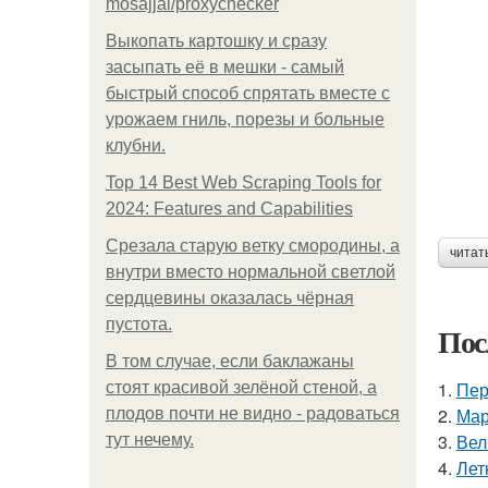
mosajjal/proxychecker
Выкопать картошку и сразу
засыпать её в мешки - самый
быстрый способ спрятать вместе с
урожаем гниль, порезы и больные
клубни.
Top 14 Best Web Scraping Tools for
2024: Features and Capabilities
Срезала старую ветку смородины, а
читат
внутри вместо нормальной светлой
сердцевины оказалась чёрная
пустота.
Пос
В том случае, если баклажаны
1.
Пер
стоят красивой зелёной стеной, а
2.
Мар
плодов почти не видно - радоваться
3.
Вел
тут нечему.
4.
Лет