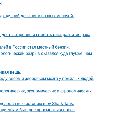
х.
дходящий для книг и разных мелочей.
длять старение и снижать риск развития рака,
елей в России стал местный бензин.
ологический разрыв оказался куда глубже, чем
сивая вещь.
жду весом и здоровьем мозга у пожилых людей.
кологических, экономических и агрономических
делок за всю историю шоу Shark Tank.
пациентам быстрее просыпаться после