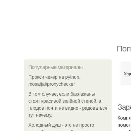
Поп
Популярные материалы
Уп
Прокси чекер на python.
mosajjal/proxychecker
В том случае, если баклажаны
стоят красивой зелёной стеной, а
Зар
плодов почти не видно - радоваться
тут нечему.
Компл
помог
Холодный душ - это не просто