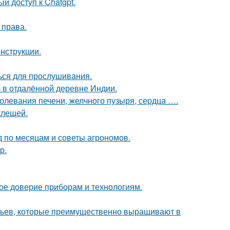
й доступ к Chatgpt.
 права.
нструкции.
ься для прослушивания.
 в отдалённой деревне Индии.
аболевания печени, желчного пузыря, сеpдца ….
клещей.
д по месяцам и советы агрономов.
р.
ое доверие приборам и технологиям.
евьев, которые преимущественно выращивают в