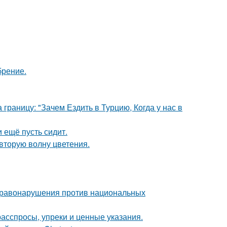
брение.
границу: "Зачем Ездить в Турцию, Когда у нас в
и ещё пусть сидит.
 вторую волну цветения.
 правонарушения против национальных
 расспросы, упреки и ценные указания.