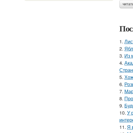
читат
Пос
1.
Лис
2.
Ябл
3.
Из 
4.
Ака
Стран
5.
Хож
6.
Роз
7.
Мар
8.
Про
9.
Буд
10.
У 
интер
11.
Я 