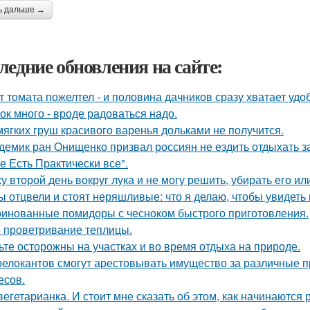
ь дальше →
ледние обновления на сайте:
т томата пожелтел - и половина дачников сразу хватает удо
ок много - вроде радоваться надо.
мягких груш красивого варенья дольками не получится.
демик ран Онищенко призвал россиян не ездить отдыхать за 
е Есть Практически все".
у второй день вокруг лука и не могу решить, убирать его ил
ы отцвели и стоят неряшливые: что я делаю, чтобы увидеть
инованные помидоры с чесноком быстрого приготовления.
 проветривание теплицы.
ьте осторожны на участках и во время отдыха на природе.
релокантов смогут арестовывать имущество за различные
есов.
вегетарианка. И стоит мне сказать об этом, как начинаются