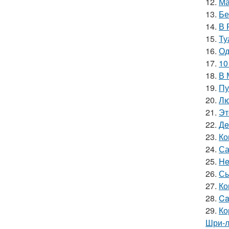
12.
Ма
13.
Бе
14.
В 
15.
Ту
16.
Од
17.
10
18.
В 
19.
Пу
20.
Лю
21.
Эт
22.
Дe
23.
Ко
24.
Са
25.
He
26.
Сы
27.
Ко
28.
Ca
29.
Ко
Шри-л