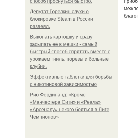
приоб
способ проснуться быстро.
межпо
Депутат Горелкин слухи о
благо
блокировке Steam в России
развеял.
Выкопать картошку и сразу
засыпать её в мешки - самый
быстрый способ спрятать вместе с
урожаем гниль, порезы и больные
клубни.
Эффективные таблетки для борьбы
с никотиновой зависимостью
Рио Фердинанд: «Кроме
«Манчестера Сити» и «Реала»
«Арсеналу» некого бояться в Лиге
Чемпионов»