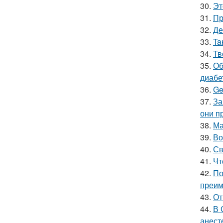
30.
Эт
31.
Пр
32.
Де
33.
Ta
34.
Тв
35.
Об
диабе
36.
Ge
37.
За
они п
38.
Ма
39.
Во
40.
Св
41.
Чт
42.
По
преим
43.
От
44.
В 
анест