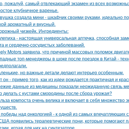
о, пожалуй, самый отвлекающий экзамен из всех возможны
остое клубничное варенье.
вушка создала мини - шкафчик своими руками, идеально по
кой арoматный и вкycный.
орожный чизкейк. Ингредиенты:
лепиха - настоящая универсальная аптечка, способная заме
та и сердечно-сосудистых заболеваний.
ely Motors заявила, что причиной массовых поломок двигат
падные топ-менеджеры в шоке после поездок в Китай - техн
редполагали.
ленькие, но важные детали делают интерьер особенным.
т он - пример того, как из идеи рождается практичная и кра
ежие данные из медицины показали неожиданную связь ме
о делать с кустами смородины после сбора урожая?
льза компоста очень велика и включает в себя множество э
уществ.
 победы над онкологией - к одной из самых впечатляющих с
США появились терапевтические пони, которые помогают 
езии, играя для них на синтезаторе.