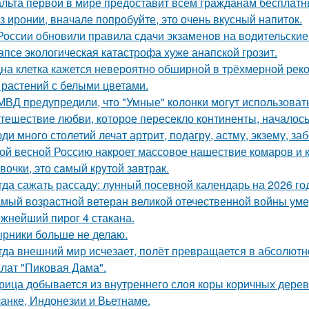
льта первой в мире предоставит всем гражданам бесплатны
з иронии, вначале попробуйте, это очень вкусный напиток.
России обновили правила сдачи экзаменов на водительские
апсе экологическая катастрофа хуже анапской грозит.
на клетка кажется невероятно обширной в трёхмерной реко
 растений с белыми цветами.
МВД предупредили, что "Умные" колонки могут использоват
тешествие любви, которое пересекло континенты, началось
ди много столетий лечат артрит, подагру, астму, экзему, з
ой весной Россию накроет массовое нашествие комаров и 
вочки, это сaмый крyтой зaвтрак.
гда сажать рассаду: лунный посевной календарь на 2026 го
мый возрастной ветеран великой отечественной войны уме
жнeйший пирог 4 стакана.
рники больше не делаю.
гда внешний мир исчезает, полёт превращается в абсолютн
лат "Пиковая Дама".
рица добывается из внутреннего слоя коры коричных дер
анке, Индонезии и Вьетнаме.