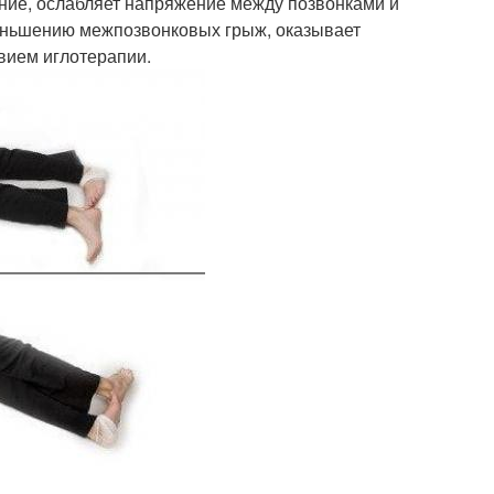
ние, ослабляет напряжение между позвонками и
еньшению межпозвонковых грыж, оказывает
вием иглотерапии.