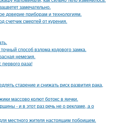
зацветет замечательно.
ое доверие приборам и технологиям.
д счетчик смертей от курения.
ать.
 точный способ взлома кодового замка.
расная немезия.
 первого раза!
длять старение и снижать риск развития рака,
ики массово колют ботокс в яички.
ины - и в этот раз речь не о рекламе, а о
 для местного жителя настоящим побоищем.