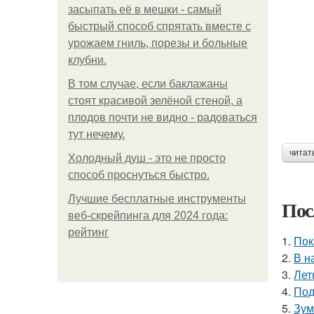
засыпать её в мешки - самый
быстрый способ спрятать вместе с
урожаем гниль, порезы и больные
клубни.
В том случае, если баклажаны
стоят красивой зелёной стеной, а
плодов почти не видно - радоваться
тут нечему.
читат
Холодный душ - это не просто
способ проснуться быстро.
Лучшие бесплатные инструменты
Пос
веб-скрейпинга для 2024 года:
рейтинг
1.
Пок
2.
В н
3.
Лет
4.
Под
5.
Зум