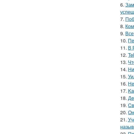
6.
Зам
успеш
7.
Поб
8.
Ком
9.
Все
10.
Пе
11.
В 
12.
Te
13.
Чт
14.
Hи
15.
Уи
16.
Не
17.
Ka
18.
Дe
19.
Cв
20.
Он
21.
Уч
называ
22.
По