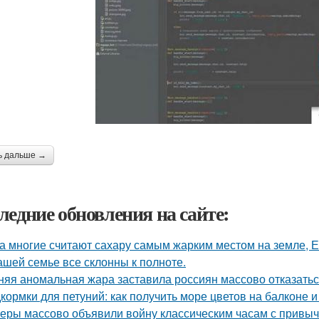
ь дальше →
ледние обновления на сайте:
а многие считают сахару самым жарким местом на земле, 
ашей семье все склонны к полноте.
няя аномальная жара заставила россиян массово отказатьс
кормки для петуний: как получить море цветов на балконе и
еры массово объявили войну классическим часам с привы