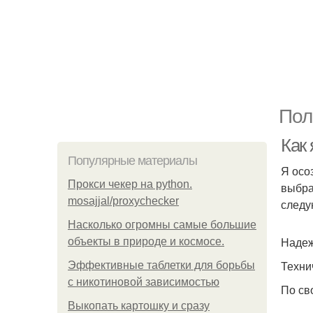
Пол
Как 
Популярные материалы
Я осо
Прокси чекер на python.
выбра
mosajjal/proxychecker
следу
Насколько огромны самые большие
Надеж
объекты в природе и космосе.
Техни
Эффективные таблетки для борьбы
с никотиновой зависимостью
По св
Выкопать картошку и сразу