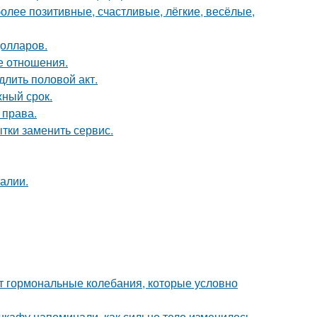
более позитивные, счастливые, лёгкие, весёлые,
долларов.
е отношения.
длить половой акт.
жный срок.
 права.
ытки заменить сервис.
алии.
ют гормональные колебания, которые условно
 шкафу напоминали, как сильно тело изменилось.