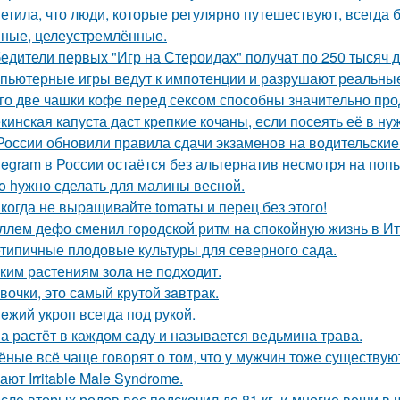
етила, что люди, которые регулярно путешествуют, всегда 
ные, целеустремлённые.
едители первых "Игр на Стероидах" получат по 250 тысяч 
пьютерные игры ведут к импотенции и разрушают реальны
го две чашки кофе перед сексом способны значительно про
кинская капуста даст крепкие кочаны, если посеять её в ну
России обновили правила сдачи экзаменов на водительские
legram в России остаётся без альтернатив несмотря на поп
o hужно сделать для малины весной.
когда не выpaщивайте tomаты и перец без этого!
ллем дефо сменил городской ритм на спокойную жизнь в Ит
типичные плодовые культуры для северного сада.
ким растениям зола не подходит.
вочки, это сaмый крyтой зaвтрак.
eжий укроп всегда под рукoй.
а растёт в каждом саду и называется ведьмина трава.
ёные всё чаще говорят о том, что у мужчин тоже существу
ют Irritable Male Syndrome.
сле вторых родов вес подскочил до 81 кг, и многие вещи в