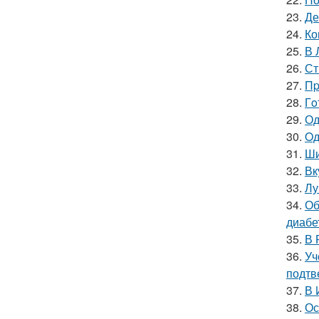
23.
Де
24.
Ко
25.
В 
26.
Ст
27.
Пp
28.
Гo
29.
Од
30.
Oд
31.
Ши
32.
Вк
33.
Лу
34.
Об
диабе
35.
В 
36.
Уч
подтв
37.
В 
38.
Ос