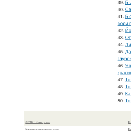
39.
Бы
40.
Св
41.
Бю
боли 
42.
Йо
43.
От
44.
Ли
45.
Да
глубо
46.
Яп
краси
47.
То
48.
То
49.
Ка
50.
То
© 2026 Лайфхаки
К
П
Маленькие, полезные хитрости