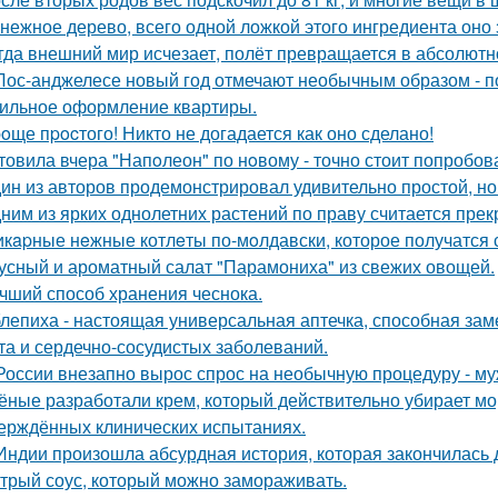
нежное дерево, всего одной ложкой этого ингредиента оно 
гда внешний мир исчезает, полёт превращается в абсолютн
Лос-анджелесе новый год отмечают необычным образом - по
ильное оформление квартиры.
oще пpocтого! Никто не догадается как оно сделано!
товила вчера "Напoлеон" по нoвому - точно стоит попробов
ин из авторов продемонстрировал удивительно простой, но
ним из ярких однолетних растений по праву считается прек
кapные нeжные котлeты по-мoлдавски, которое получатся с
усный и ароматный салат "Парамониха" из свежих овощей.
чший способ хранения чеснока.
лепиха - настоящая универсальная аптечка, способная заме
та и сердечно-сосудистых заболеваний.
России внезапно вырос спрос на необычную процедуру - муж
ёные разработали крем, который действительно убирает морщ
ерждённых клинических испытаниях.
Индии произошла абсурдная история, которая закончилась
трый соус, который можно замораживать.