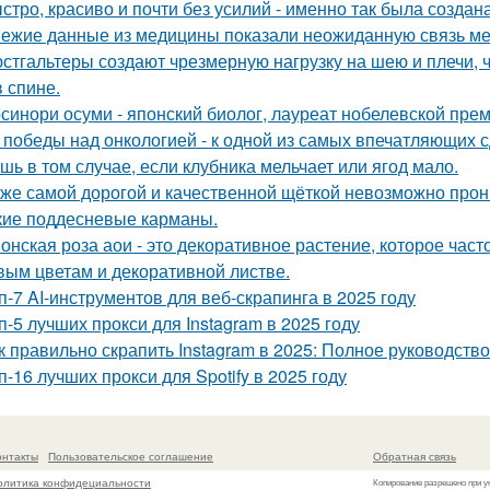
стро, красиво и почти без усилий - именно так была создан
ежие данные из медицины показали неожиданную связь ме
стгальтеры создают чрезмерную нагрузку на шею и плечи, 
в спине.
синори осуми - японский биолог, лауреат нобелевской пре
 победы над онкологией - к одной из самых впечатляющих с
шь в том случае, если клубника мельчает или ягод мало.
же самой дорогой и качественной щёткой невозможно прони
кие поддесневые карманы.
онская роза аои - это декоративное растение, которое час
вым цветам и декоративной листве.
п-7 AI-инструментов для веб-скрапинга в 2025 году
п-5 лучших прокси для Instagram в 2025 году
к правильно скрапить Instagram в 2025: Полное руководство
п-16 лучших прокси для Spotify в 2025 году
онтакты
Пользовательское соглашение
Обратная связь
олитика конфидециальности
Копирование разрешено при у