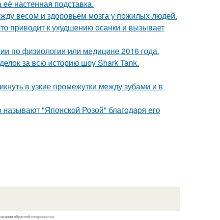
а её настенная подставка.
жду весом и здоровьем мозга у пожилых людей.
что приводит к ухудшению осанки и вызывает
мии по физиологии или медицине 2016 года.
делок за всю историю шоу Shark Tank.
кнуть в узкие промежутки между зубами и в
то называют "Японской Розой" благодаря его
казании обратной гиперссылки.