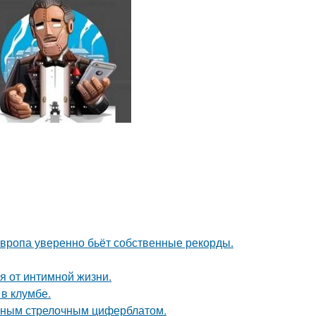
Европа уверенно бьёт собственные рекорды.
я от интимной жизни.
 в клумбе.
чным стрелочным циферблатом.