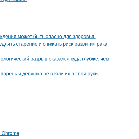
ждения может быть опасно для здоровья.
длять старение и снижать риск развития рака,
ологический разрыв оказался куда глубже, чем
 парень и девушка не взяли их в свои руки.
я Chrome