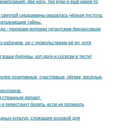
омпозиция: две ноги, три руки и ещё какой-то
 светлой сердцевины оказалась чёрная пустота.
хватывающие тайны.
да - призраки вопреки гигантским финансовым
з кабачков, он с удовольствием её ел, хотя
 ваши бургеры, хот-доги и сосиски в тесте!
более позитивные, счастливые, лёгкие, весёлые,
 долларов.
 странным делают.
и перестанут болеть, если их поливать
одных культур, служащее основой для