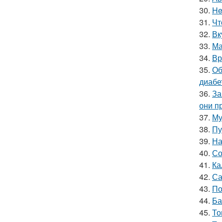
30.
He
31.
Чт
32.
Вк
33.
Ма
34.
Вр
35.
Об
диабе
36.
За
они п
37.
Му
38.
Пу
39.
На
40.
Со
41.
Ка
42.
Са
43.
По
44.
Ба
45.
То