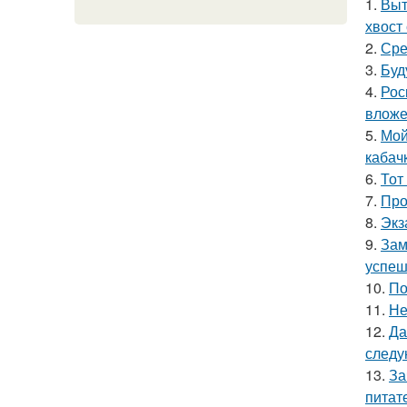
1.
Выт
хвост 
2.
Сре
3.
Буд
4.
Рос
вложе
5.
Мой
кабач
6.
Тот
7.
Про
8.
Экз
9.
Зам
успеш
10.
По
11.
Не
12.
Да
следу
13.
За
питат