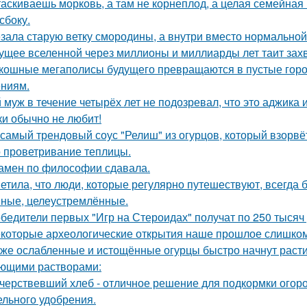
аскиваешь морковь, а там не корнеплод, а целая семейная к
сбоку.
зала старую ветку смородины, а внутри вместо нормальной
ущее вселенной через миллионы и миллиарды лет таит за
кошные мегаполисы будущего превращаются в пустые горо
ниям.
 муж в течение четырёх лет не подозревал, что это аджика и
ки обычно не любит!
 самый трендовый соус "Релиш" из огурцов, который взорвёт
 проветривание теплицы.
амен по философии сдавала.
етила, что люди, которые регулярно путешествуют, всегда 
ные, целеустремлённые.
бедители первых "Игр на Стероидах" получат по 250 тысяч
которые археологические открытия наше прошлое слишком
же ослабленные и истощённые огурцы быстро начнут расти 
ющими растворами:
черствевший хлеб - отличное решение для подкормки огор
ельного удобрения.