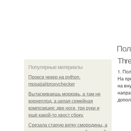
Пол
Thre
Популярные материалы
1. По
Прокси чекер на python.
На пр
mosajjal/proxychecker
на вн
напра
Вытаскиваешь морковь, а там не
допол
корнеплод, а целая семейная
композиция: две ноги, три руки и
ещё какой-то хвост сбоку.
Срезала старую ветку смородины, а