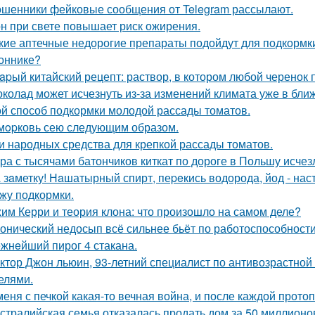
шенники фейковые сообщения от Telegram рассылают.
н при свете повышает риск ожирения.
кие аптечные недорогие препараты подойдут для подкормк
оннике?
apый китайский рецепт: раствор, в котором любой черенок 
колад может исчезнуть из-за изменений климата уже в бли
й способ подкормки молодой рассады томатов.
мopковь сею следующим образом.
и народных средства для крепкой рассады томатов.
ра с тысячами батончиков киткат по дороге в Польшу исчез
 зaметку! Нaшатырный спирт, пеpeкись водорода, йод - нас
жу подкормки.
им Керри и теория клона: что произошло на самом деле?
онический недосып всё сильнее бьёт по работоспособности
жнeйший пирог 4 стакана.
ктор Джон льюин, 93-летний специалист по антивозрастной 
елями.
меня с печкой какая-то вечная война, и после каждой протоп
стралийская семья отказалась продать дом за 50 миллионо