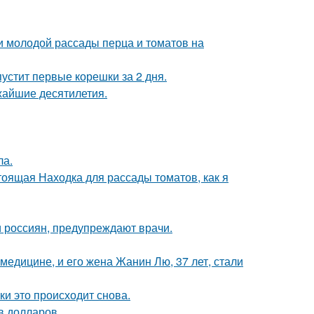
и молодой рассады перца и томатов на
пустит первые корешки за 2 дня.
жайшие десятилетия.
ла.
тоящая Находка для рассады томатов, как я
 россиян, предупреждают врачи.
медицине, и его жена Жанин Лю, 37 лет, стали
ки это происходит снова.
в долларов.