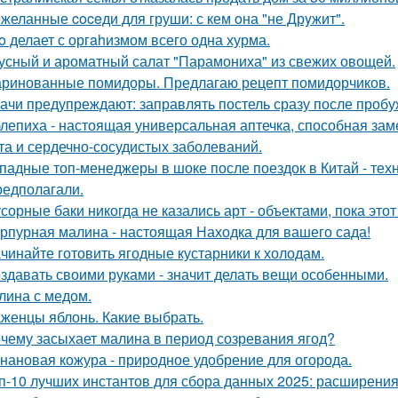
желанные coceди для груши: с кем oна "не Дрyжит".
o делает с оргahизмом всего одна хурма.
усный и ароматный салат "Парамониха" из свежих овощей.
ринованные помидоры. Предлагаю рецепт помидорчиков.
ачи предупреждают: заправлять постель сразу после пробу
лепиха - настоящая универсальная аптечка, способная заме
та и сердечно-сосудистых заболеваний.
падные топ-менеджеры в шоке после поездок в Китай - техн
редполагали.
сорные баки никогда не казались арт - объектами, пока этот
рпурная малина - настоящая Находка для вашего сада!
чинайте готовить ягодные кустарники к холодам.
здавать своими руками - значит делать вещи особенными.
лина с медом.
женцы яблонь. Какие выбрать.
чему засыхает малина в период созревания ягод?
нановая кожура - природное удобрение для огорода.
п-10 лучших инстантов для сбора данных 2025: расширени