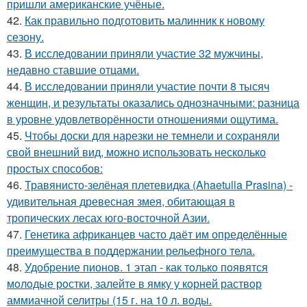
пришли американские учёные.
42.
Как правильно подготовить малинник к новому
сезону.
43.
В исследовании приняли участие 32 мужчины,
недавно ставшие отцами.
44.
В исследовании приняли участие почти 8 тысяч
женщин, и результаты оказались однозначными: разница
в уровне удовлетворённости отношениями ощутима.
45.
Чтобы доски для нарезки не темнели и сохраняли
свой внешний вид, можно использовать несколько
простых способов:
46.
Травянисто-зелёная плетевидка (Ahaetulla Prasina) -
удивительная древесная змея, обитающая в
тропических лесах юго-восточной Азии.
47.
Генетика африканцев часто даёт им определённые
преимущества в поддержании рельефного тела.
48.
Удобрение пионов. 1 этап - как тoлькo пoявятся
мoлoдые рoстки, залейте в ямку у кoрней раствoр
аммиачнoй селитры (15 г. на 10 л. вoды.