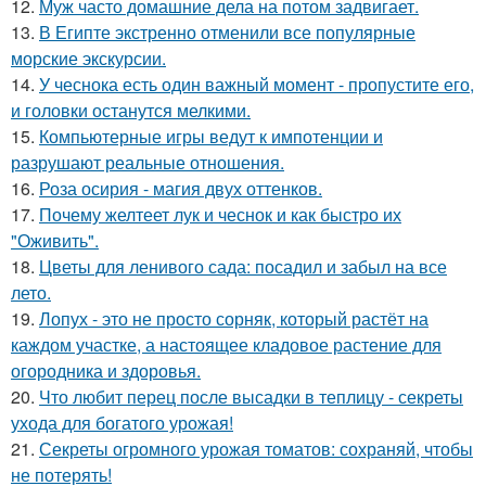
12.
Муж часто домашние дела на потом задвигает.
13.
В Египте экстренно отменили все популярные
морские экскурсии.
14.
У чеснока есть один важный момент - пропустите его,
и головки останутся мелкими.
15.
Компьютерные игры ведут к импотенции и
разрушают реальные отношения.
16.
Роза осирия - магия двух оттенков.
17.
Почему желтеет лук и чеснок и как быстро их
"Оживить".
18.
Цветы для ленивого сада: посадил и забыл на все
лето.
19.
Лопух - это не просто сорняк, который растёт на
каждом участке, а настоящее кладовое растение для
огородника и здоровья.
20.
Что любит перец после высадки в теплицу - секреты
ухода для богатого урожая!
21.
Секреты огромного урожая томатов: сохраняй, чтобы
не потерять!