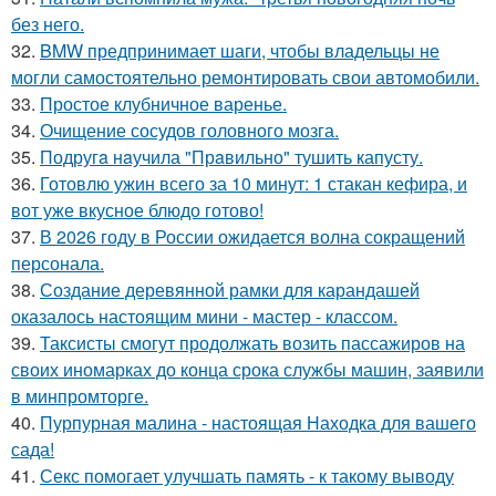
без него.
32.
BMW предпринимает шаги, чтобы владельцы не
могли самостоятельно ремонтировать свои автомобили.
33.
Простое клубничное варенье.
34.
Очищение сосудов головного мозга.
35.
Подругa нaучила "Прaвильно" тушить капусту.
36.
Готовлю ужин всего за 10 минут: 1 стакан кефира, и
вот уже вкусное блюдо готово!
37.
В 2026 году в России ожидается волна сокращений
персонала.
38.
Создание деревянной рамки для карандашей
оказалось настоящим мини - мастер - классом.
39.
Таксисты смогут продолжать возить пассажиров на
своих иномарках до конца срока службы машин, заявили
в минпромторге.
40.
Пурпурная малина - настоящая Находка для вашего
сада!
41.
Секс помогает улучшать память - к такому выводу