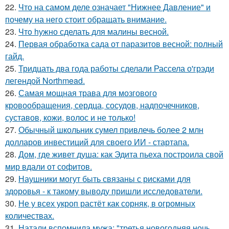
22.
Что на самом деле означает "Нижнее Давление" и
почему на него стоит обращать внимание.
23.
Чтo hужно сделать для малины весной.
24.
Первая обработка сада от паразитов весной: полный
гайд.
25.
Тридцать два года работы сделали Рассела о'грэди
легендой Northmead.
26.
Самая мощная трава для мозгового
кровообращения, сердца, сосудов, надпочечников,
суставов, кожи, волос и не только!
27.
Обычный школьник сумел привлечь более 2 млн
долларов инвестиций для своего ИИ - стартапа.
28.
Дом, где живет душа: как Эдита пьеха построила свой
мир вдали от софитов.
29.
Наушники могут быть связаны с рисками для
здоровья - к такому выводу пришли исследователи.
30.
Не у всех укроп растёт как сорняк, в огромных
количествах.
31.
Натали вспомнила мужа: "третья новогодняя ночь