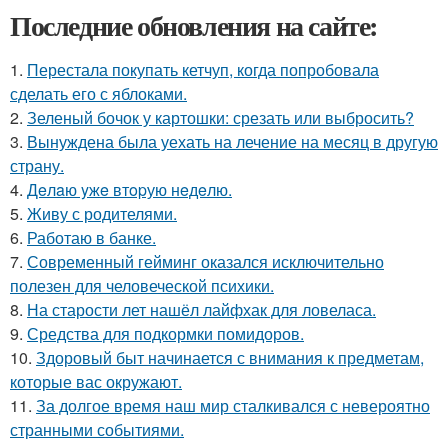
Последние обновления на сайте:
1.
Перестала покупать кетчуп, когда попробовала
сделать его с яблоками.
2.
Зеленый бочок у картошки: срезать или выбросить?
3.
Вынуждена была уехать на лечение на месяц в другую
страну.
4.
Дeлaю yжe втopую нeдeлю.
5.
Живу с родителями.
6.
Работаю в банке.
7.
Современный гейминг оказался исключительно
полезен для человеческой психики.
8.
На старости лет нашёл лайфхак для ловеласа.
9.
Средства для подкормки помидоров.
10.
Здоровый быт начинается с внимания к предметам,
которые вас окружают.
11.
За долгое время наш мир сталкивался с невероятно
странными событиями.