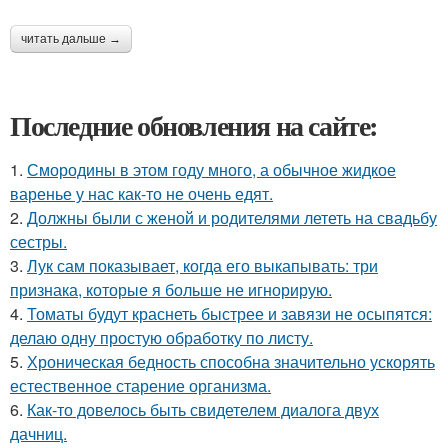
читать дальше →
Последние обновления на сайте:
1.
Смородины в этом году много, а обычное жидкое
варенье у нас как-то не очень едят.
2.
Должны были с женой и родителями лететь на свадьбу
сестры.
3.
Лук сам показывает, когда его выкапывать: три
признака, которые я больше не игнорирую.
4.
Томаты будут краснеть быстрее и завязи не осыпятся:
делаю одну простую обработку по листу.
5.
Хроническая бедность способна значительно ускорять
естественное старение организма.
6.
Как-то довелось быть свидетелем диалога двух
дачниц.