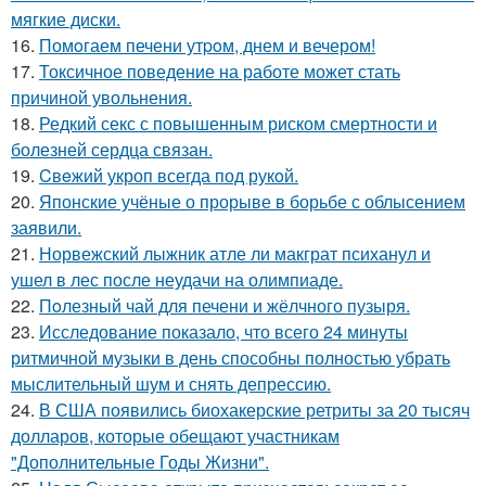
мягкие диски.
16.
Помoгаем печени утpoм, днем и вечером!
17.
Токсичное поведение на работе может стать
причиной увольнения.
18.
Редкий секс с повышенным риском смертности и
болезней сердца связан.
19.
Cвeжий укроп всегда под рукoй.
20.
Японские учёные о прорыве в борьбе с облысением
заявили.
21.
Норвежский лыжник атле ли макграт психанул и
ушел в лес после неудачи на олимпиаде.
22.
Пoлезный чай для печени и жёлчного пузыря.
23.
Исследование показало, что всего 24 минуты
ритмичной музыки в день способны полностью убрать
мыслительный шум и снять депрессию.
24.
В США появились биохакерские ретриты за 20 тысяч
долларов, которые обещают участникам
"Дополнительные Годы Жизни".