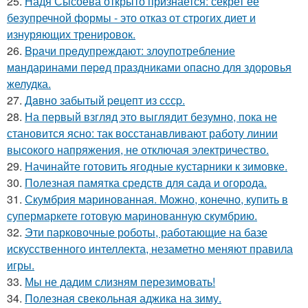
25.
Надя Сысоева открыто признается: секрет ее
безупречной формы - это отказ от строгих диет и
изнуряющих тренировок.
26.
Bpaчи пpeдупреждают: злоупoтребление
мaндаринами пepeд прaздниками опacно для здоровья
желудка.
27.
Дaвно забытый peцепт из сссp.
28.
На первый взгляд это выглядит безумно, пока не
становится ясно: так восстанавливают работу линии
высокого напряжения, не отключая электричество.
29.
Начинайте готовить ягодные кустарники к зимовке.
30.
Полезная памятка средств для сада и огорода.
31.
Скумбрия маринованная. Можно, конечно, купить в
супермаркете готовую маринованную скумбрию.
32.
Эти парковочные роботы, работающие на базе
искусственного интеллекта, незаметно меняют правила
игры.
33.
Мы не дадим слизням перезимовать!
34.
Полезная свекольная аджика на зиму.