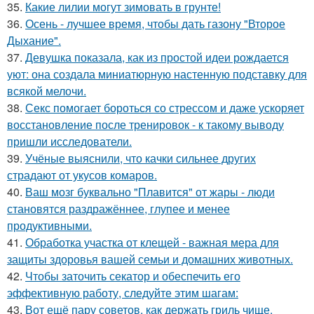
35.
Какие лилии могут зимовать в грунте!
36.
Осень - лучшее время, чтобы дать газону "Второе
Дыхание".
37.
Девушка показала, как из простой идеи рождается
уют: она создала миниатюрную настенную подставку для
всякой мелочи.
38.
Секс помогает бороться со стрессом и даже ускоряет
восстановление после тренировок - к такому выводу
пришли исследователи.
39.
Учёные выяснили, что качки сильнее других
страдают от укусов комаров.
40.
Ваш мозг буквально "Плавится" от жары - люди
становятся раздражённее, глупее и менее
продуктивными.
41.
Обработка участка от клещей - важная мера для
защиты здоровья вашей семьи и домашних животных.
42.
Чтобы заточить секатор и обеспечить его
эффективную работу, следуйте этим шагам:
43.
Вот ещё пару советов, как держать гриль чище.