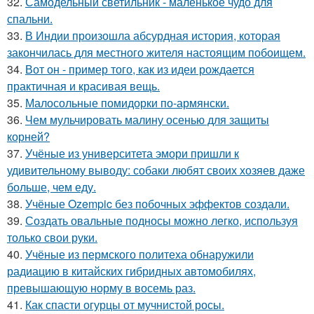
32.
Самодельный светильник - маленькое чудо для
спальни.
33.
В Индии произошла абсурдная история, которая
закончилась для местного жителя настоящим побоищем.
34.
Вот он - пример того, как из идеи рождается
практичная и красивая вещь.
35.
Малосольные помидорки по-армянски.
36.
Чем мульчировать малину осенью для защиты
корней?
37.
Учёные из университета эмори пришли к
удивительному выводу: собаки любят своих хозяев даже
больше, чем еду.
38.
Учёные Ozempic без побочных эффектов создали.
39.
Создать овальные подносы можно легко, используя
только свои руки.
40.
Учёные из пермского политеха обнаружили
радиацию в китайских гибридных автомобилях,
превышающую норму в восемь раз.
41.
Как спасти огурцы от мучнистой росы.