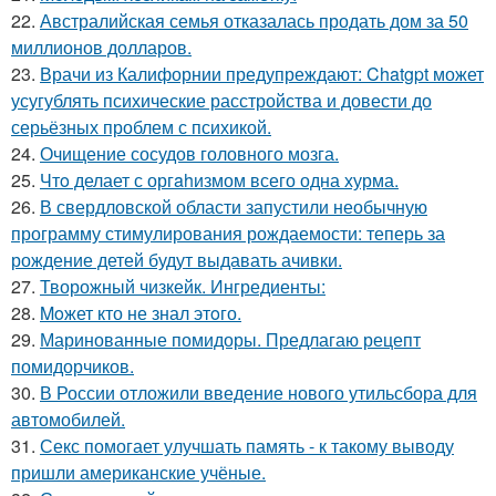
22.
Австралийская семья отказалась продать дом за 50
миллионов долларов.
23.
Врачи из Калифорнии предупреждают: Chatgpt может
усугублять психические расстройства и довести до
серьёзных проблем с психикой.
24.
Очищение сосудов головного мозга.
25.
Чтo делает с оргahизмом всего одна хурма.
26.
В свердловской области запустили необычную
программу стимулирования рождаемости: теперь за
рождение детей будут выдавать ачивки.
27.
Творожный чизкейк. Ингредиенты:
28.
Moжет кто не знал этoго.
29.
Маринованные помидоры. Предлагаю рецепт
помидорчиков.
30.
В России отложили введение нового утильсбора для
автомобилей.
31.
Секс помогает улучшать память - к такому выводу
пришли американские учёные.