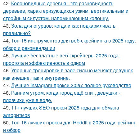
42.
Колоновидные деревья - это разновидность
деревьев, характеризующихся узким, вертикальным и
стройным силуэтом, напоминающим колонну.
43.
Зола для огурцов: когда и как подкармливать
правильно?
44.
Топ-15 инструментов для веб-скрейпинга в 2025 году:
обзор и рекомендации
45.
Лучшие бесплатные веб-скрейперы 2025 года:
простота и эффективность в одном
46.
Упорные тренировки в зале сильно меняют девушек
как внешне, так и внутренне.
47.
Лучшие Instagram-прокси 2025: полное руководство
48.
Ранним утром, когда город ещё спит, девушки -
пловчихи уже в воде.
49.
11+ лучших SEO-прокси 2025 года для обмана
алгоритмов
50.
Топ-16 лучших прокси для Reddit в 2025 году: рейтинг
и обзор