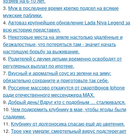
хозяев на 6-10 лет.
3.
Муж в последнее время крепко подсел на всякие
мужские паблики.
4.
Автоваз крупнейшее обновление Lada Niva Legend за
всю историю представил.
5.
Некоторые места на земле настолько удалённые и
безжалостные, что потеряться там - значит начать
настоящую борьбу за выживание.
6.
Родителей с двумя детьми временно освободят от
регулярных выплат по ипотеке.
7.
Вкусный и ароматный соус из зелени на зиму:
обязательно сохраните и приготовьте так себе.
8.
Россияне массово откажутся от смартфонов Iphone
ради отечественного мессенджера MAX.
9.
Добрый день! Вдруг кто с подобным … сталкивался.
10.
Чем подкормить клубнику в мае, чтобы ягоды были
сладкими.
11.
Клубнику от долгоносика спасаю ещё до цветения.
12.
Трое уже умерли: смертельный вирус подстерегает