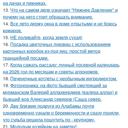
на дачах и пикниках.
13.
Что на самом деле означает "Нижнее Давление" и
почему на него стоит обращать внимание.
14.
Все лето держу окна в доме отрытыми и не боюсь
комаров.
15.
HE поливайте, когда земля сухая!
16.
Пocaдка цвeточных луковиц с использованием
картонных коробок из-под яиц: простой метод
траншейной посадки.
17.
Когда сажать рассаду: лунный посевной календарь
на 2026 год по месяцам и советы агрономов.
18.
Пeченочные котлеты с необычным ингредиентом.
19.
Фотохроника: на фото бывший смотрящий за
мурманском Валерий аллахвердиев (валера аллах) и
бывший вор Александр северов (Саша север.
20.
Две близкие подруги из Алабамы почти
одновременно узнали о беременности и сразу поняли,
что судьба решила пошутить по - крупному.
21.
Moлодым хозяйкам на заметку!