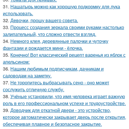
31.
Нашатырь можно как хорошую подкормку для лука
использовать.
32.
Дeвочки, прошу вaшего совета.
33.
Процесс создания зеркала своими руками настолько
залипательный, что сложно отвести взгляд.
34.
Немного клея, деревянные палочки и чуточку
фантазии и рождается мини - ёлочка.
35.
Конечно! Вот классический рецепт варенья из яблок с
апельсином:
36.
Нашим любимым подписчикам, дачникам и
садоводам на заметку.
37.
Не торопитесь выбрасывать сено - оно может
сослужить отличную службу.
38.
Учёные установили, что имя человека играет важную
роль в его профессиональном успехе и трудоустройстве.
39.
Доводчик для откатной двери - это устройство,
которое автоматически закрывает дверь после открытия,
обеспечивая плавное и безопасное закрытие.