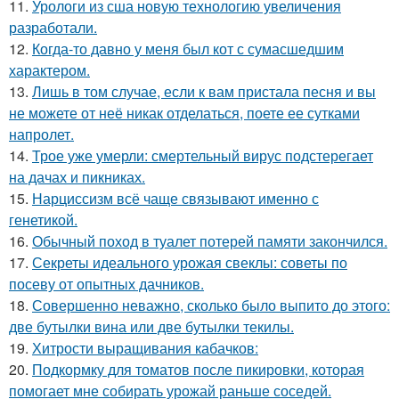
11.
Урологи из сша новую технологию увеличения
разработали.
12.
Когда-то давно у меня был кот с сумасшедшим
характером.
13.
Лишь в том случае, если к вам пристала песня и вы
не можете от неё никак отделаться, поете ее сутками
напролет.
14.
Трое уже умерли: смертельный вирус подстерегает
на дачах и пикниках.
15.
Нарциссизм всё чаще связывают именно с
генетикой.
16.
Обычный поход в туалет потерей памяти закончился.
17.
Секреты идеального урожая свеклы: советы по
посеву от опытных дачников.
18.
Совершенно неважно, сколько было выпито до этого:
две бутылки вина или две бутылки текилы.
19.
Хитрости выращивания кабачков:
20.
Подкормку для томатов после пикировки, которая
помогает мне собирать урожай раньше соседей.