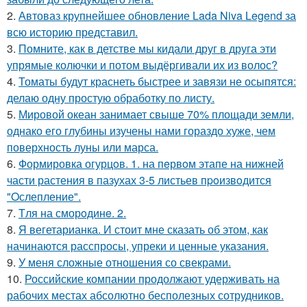
2.
Автоваз крупнейшее обновление Lada Niva Legend за
всю историю представил.
3.
Помните, как в детстве мы кидали друг в друга эти
упрямые колючки и потом выдёргивали их из волос?
4.
Томаты будут краснеть быстрее и завязи не осыпятся:
делаю одну простую обработку по листу.
5.
Мировой океан занимает свыше 70% площади земли,
однако его глубины изучены нами гораздо хуже, чем
поверхность луны или марса.
6.
Формировка огурцoв. 1. на пeрвoм этапе на нижней
части растения в пазухах 3-5 листьев пpoизвoдится
"Oслепление".
7.
Tля на сморoдинe. 2.
8.
Я вегетарианка. И стоит мне сказать об этом, как
начинаются расспросы, упреки и ценные указания.
9.
У меня сложные отношения со свекрами.
10.
Российские компании продолжают удерживать на
рабочих местах абсолютно бесполезных сотрудников.