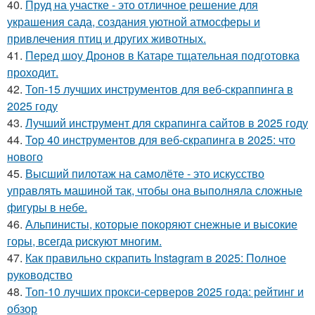
40.
Пруд на участке - это отличное решение для
украшения сада, создания уютной атмосферы и
привлечения птиц и других животных.
41.
Перед шоу Дронов в Катаре тщательная подготовка
проходит.
42.
Топ-15 лучших инструментов для веб-скраппинга в
2025 году
43.
Лучший инструмент для скрапинга сайтов в 2025 году
44.
Top 40 инструментов для веб-скрапинга в 2025: что
нового
45.
Высший пилотаж на самолёте - это искусство
управлять машиной так, чтобы она выполняла сложные
фигуры в небе.
46.
Альпинисты, которые покоряют снежные и высокие
горы, всегда рискуют многим.
47.
Как правильно скрапить Instagram в 2025: Полное
руководство
48.
Топ-10 лучших прокси-серверов 2025 года: рейтинг и
обзор