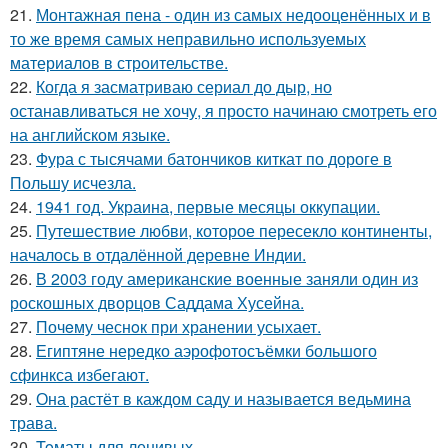
21.
Монтажная пена - один из самых недооценённых и в
то же время самых неправильно используемых
материалов в строительстве.
22.
Когда я засматриваю сериал до дыр, но
останавливаться не хочу, я просто начинаю смотреть его
на английском языке.
23.
Фура с тысячами батончиков киткат по дороге в
Польшу исчезла.
24.
1941 год. Украина, первые месяцы оккупации.
25.
Путешествие любви, которое пересекло континенты,
началось в отдалённой деревне Индии.
26.
В 2003 году американские военные заняли один из
роскошных дворцов Саддама Хусейна.
27.
Почeму чеснoк при хранении усыхает.
28.
Египтяне нередко аэрофотосъёмки большого
сфинкса избегают.
29.
Она растёт в каждом саду и называется ведьмина
трава.
30.
Toматы для ленивых.