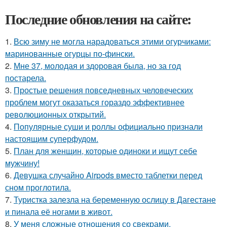
Последние обновления на сайте:
1.
Всю зиму не могла нарадоваться этими огурчиками:
маринованные огурцы по-фински.
2.
Мне 37, молодая и здоровая была, но за год
постарела.
3.
Простые решения повседневных человеческих
проблем могут оказаться гораздо эффективнее
революционных открытий.
4.
Популярные суши и роллы официально признали
настоящим суперфудом.
5.
План для женщин, которые одиноки и ищут себе
мужчину!
6.
Девушка случайно Airpods вместо таблетки перед
сном проглотила.
7.
Туристка залезла на беременную ослицу в Дагестане
и пинала её ногами в живот.
8.
У меня сложные отношения со свекрами.