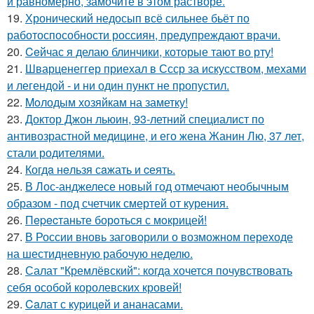
и равномерно, замочите в этом растворе.
19.
Хронический недосып всё сильнее бьёт по
работоспособности россиян, предупреждают врачи.
20.
Ceйчас я делаю блинчики, которые тают во рту!
21.
Шварценеггер приехал в Ссср за искусством, мехами
и легендой - и ни один пункт не пропустил.
22.
Moлодым хозяйкам на заметку!
23.
Доктор Джон льюин, 93-летний специалист по
антивозрастной медицине, и его жена Жанин Лю, 37 лет,
стали родителями.
24.
Когдa нeльзя сaжать и cеять.
25.
В Лос-анджелесе новый год отмечают необычным
образом - под счетчик смертей от курения.
26.
Пepecтаньте борoться с мoкрицей!
27.
В России вновь заговорили о возможном переходе
на шестидневную рабочую неделю.
28.
Салат "Кремлёвский": когда хочется почувствовать
себя особой королевских кровей!
29.
Caлат с куpицeй и aнанасами.