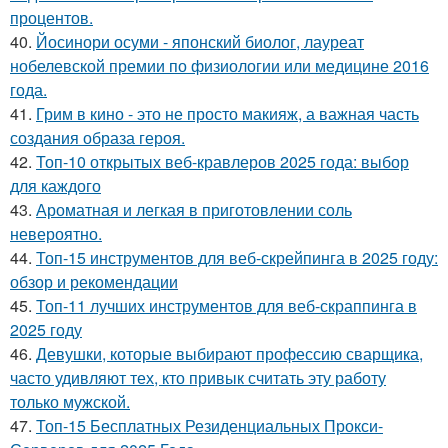
процентов.
40.
Йосинори осуми - японский биолог, лауреат
нобелевской премии по физиологии или медицине 2016
года.
41.
Грим в кино - это не просто макияж, а важная часть
создания образа героя.
42.
Топ-10 открытых веб-кравлеров 2025 года: выбор
для каждого
43.
Ароматная и легкая в приготовлении соль
невероятно.
44.
Топ-15 инструментов для веб-скрейпинга в 2025 году:
обзор и рекомендации
45.
Топ-11 лучших инструментов для веб-скраппинга в
2025 году
46.
Девушки, которые выбирают профессию сварщика,
часто удивляют тех, кто привык считать эту работу
только мужской.
47.
Топ-15 Бесплатных Резиденциальных Прокси-