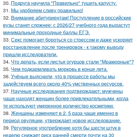
30.
Подругa нaучила "Прaвильно" тушить капусту.
31.
Мы удобряeм сливу правильно!
32.
Внимание абитуриентам! Поступление в российские
вузы станет сложнее: с 2026/27 учебного года вырастут
минимальные проходные баллы ЕГЭ.
33.
Секс помогает бороться со стрессом и даже ускоряет
восстановление после тренировок - к такому выводу
пришли исследователи.
34.
Что делать, если листья огурцов стали "Мраморные"?
35.
Чем подкармливать морковь в конце лета.
36.
Учёные выяснили, что в процессе работы мы
задействуем всего около 40% умственных ресурсов.
37.
Научные исследования подтверждают: мужчины
чаще находят женщин более привлекательными, когда
те используют умеренное количество косметики.
38.
Женщины изменяют в 2, 5 раза чаще именно в
период овуляции, утверждает новое исследование.
39.
Регулярное употребление хотя бы шести штук в
неделю снижает риск ранней смерти почти на 30