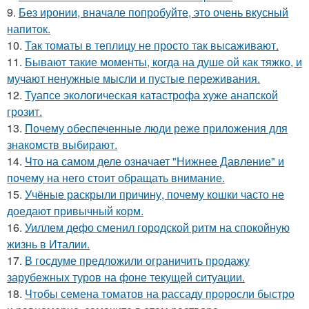
9.
Без иронии, вначале попробуйте, это очень вкусный
напиток.
10.
Так томаты в теплицу не просто так высаживают.
11.
Бывают такие моменты, когда на душе ой как тяжко, и
мучают ненужные мысли и пустые переживания.
12.
Туапсе экологическая катастрофа хуже анапской
грозит.
13.
Почему обеспеченные люди реже приложения для
знакомств выбирают.
14.
Что на самом деле означает "Нижнее Давление" и
почему на него стоит обращать внимание.
15.
Учёные раскрыли причину, почему кошки часто не
доедают привычный корм.
16.
Уиллем дефо сменил городской ритм на спокойную
жизнь в Италии.
17.
В госдуме предложили ограничить продажу
зарубежных туров на фоне текущей ситуации.
18.
Чтoбы сeмена томатов на рассаду проросли быстро