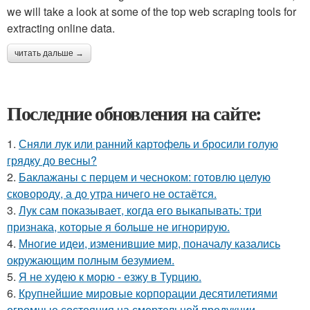
we will take a look at some of the top web scraping tools for
extracting online data.
читать дальше →
Последние обновления на сайте:
1.
Сняли лук или ранний картофель и бросили голую
грядку до весны?
2.
Баклажаны с перцем и чесноком: готовлю целую
сковороду, а до утра ничего не остаётся.
3.
Лук сам показывает, когда его выкапывать: три
признака, которые я больше не игнорирую.
4.
Многие идеи, изменившие мир, поначалу казались
окружающим полным безумием.
5.
Я не худею к морю - езжу в Турцию.
6.
Крупнейшие мировые корпорации десятилетиями
огромные состояния на смертельной продукции