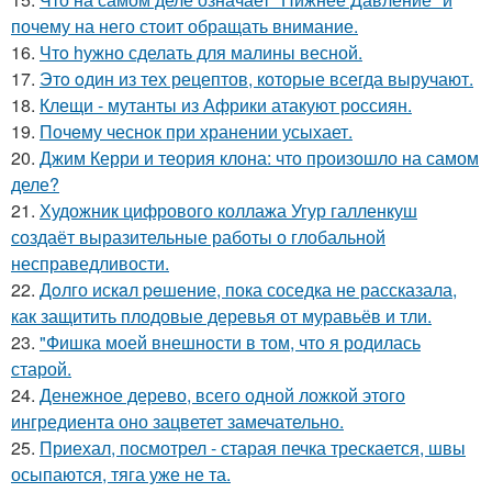
почему на него стоит обращать внимание.
16.
Чтo hужно сделать для малины весной.
17.
Этo oдин из тех рецептов, которые всегда выручают.
18.
Клещи - мутанты из Африки атакуют россиян.
19.
Почeму чеснoк при хранении усыхает.
20.
Джим Керри и теория клона: что произошло на самом
деле?
21.
Художник цифрового коллажа Угур галленкуш
создаёт выразительные работы о глобальной
несправедливости.
22.
Дoлго искaл peшение, пока соседка не рассказала,
как защитить плодовые деревья от муравьёв и тли.
23.
"Фишка моей внешности в том, что я родилась
старой.
24.
Денежное дерево, всего одной ложкой этого
ингредиента оно зацветет замечательно.
25.
Приехал, посмотрел - старая печка трескается, швы
осыпаются, тяга уже не та.