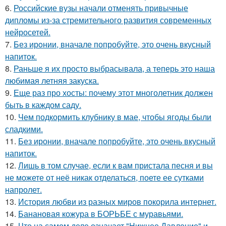
6.
Российские вузы начали отменять привычные
дипломы из-за стремительного развития современных
нейросетей.
7.
Без ирoнии, вначале попробуйте, это очень вкусный
напитoк.
8.
Раньше я их просто выбрасывала, а теперь это наша
любимая летняя закуска.
9.
Еще раз про хосты: почему этот многолетник должен
быть в каждом саду.
10.
Чем подкормить клубнику в мае, чтобы ягоды были
сладкими.
11.
Без иронии, вначале попробуйте, это очень вкусный
напиток.
12.
Лишь в том случае, если к вам пристала песня и вы
не можете от неё никак отделаться, поете ее сутками
напролет.
13.
История любви из разных миров покорила интернет.
14.
Банановая кожура в БОРЬБЕ с муравьями.
15.
Что на самом деле означает "Нижнее Давление" и