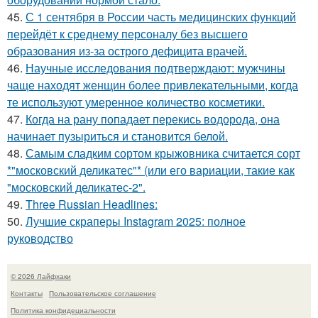
45.
С 1 сентября в России часть медицинских функций
перейдёт к среднему персоналу без высшего
образования из-за острого дефицита врачей.
46.
Научные исследования подтверждают: мужчины
чаще находят женщин более привлекательными, когда
те используют умеренное количество косметики.
47.
Когда на рану попадает перекись водорода, она
начинает пузыриться и становится белой.
48.
Самым сладким сортом крыжовника считается сорт
*"московский деликатес"* (или его вариации, такие как
"московский деликатес-2".
49.
Three Russian Headlines:
50.
Лучшие скраперы Instagram 2025: полное
руководство
© 2026 Лайфхаки
Контакты
Пользовательское соглашение
Политика конфидециальности