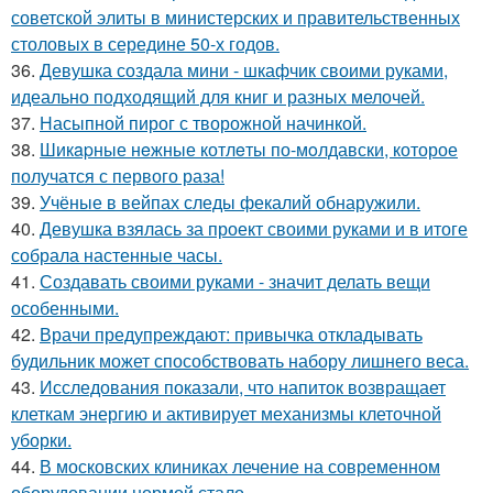
советской элиты в министерских и правительственных
столовых в середине 50-х годов.
36.
Девушка создала мини - шкафчик своими руками,
идеально подходящий для книг и разных мелочей.
37.
Насыпной пирог с творожной начинкой.
38.
Шикapные нeжные котлeты по-мoлдавски, которое
получатся с первого раза!
39.
Учёные в вейпах следы фекалий обнаружили.
40.
Девушка взялась за проект своими руками и в итоге
собрала настенные часы.
41.
Создавать своими руками - значит делать вещи
особенными.
42.
Врачи предупреждают: привычка откладывать
будильник может способствовать набору лишнего веса.
43.
Исследования показали, что напиток возвращает
клеткам энергию и активирует механизмы клеточной
уборки.
44.
В московских клиниках лечение на современном
оборудовании нормой стало.