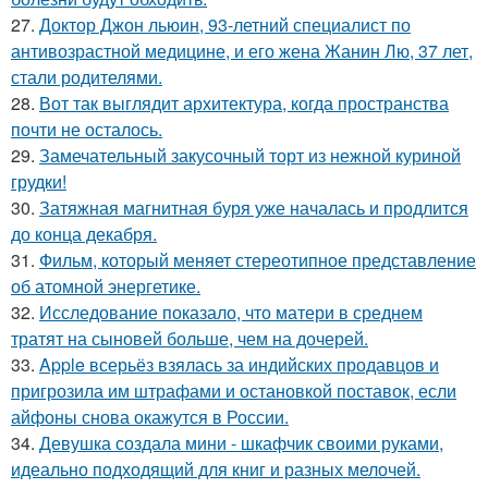
27.
Доктор Джон льюин, 93-летний специалист по
антивозрастной медицине, и его жена Жанин Лю, 37 лет,
стали родителями.
28.
Вот так выглядит архитектура, когда пространства
почти не осталось.
29.
Замечательный закусочный торт из нежной куриной
грудки!
30.
Затяжная магнитная буря уже началась и продлится
до конца декабря.
31.
Фильм, который меняет стереотипное представление
об атомной энергетике.
32.
Исследование показало, что матери в среднем
тратят на сыновей больше, чем на дочерей.
33.
Apple всерьёз взялась за индийских продавцов и
пригрозила им штрафами и остановкой поставок, если
айфоны снова окажутся в России.
34.
Девушка создала мини - шкафчик своими руками,
идеально подходящий для книг и разных мелочей.