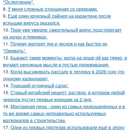
"Oслепление".
8.
У меня сложные отношения со свекрами.
9.
Ещё один круизный лайнер на карантине после
вспышки вируса оказался.
10.
Трое уже умерли: смертельный вирус подстерегает
на дачах и пикниках.
11.
Почему желтеет лук и чеснок и как быстро их
"Оживить".
12.
Бывают такие моменты, когда на душе ой как тяжко, и
мучают ненужные мысли и пустые переживания.
13.
Когда высаживать рассаду в теплицу в 2026 году (по
лунному календарю).
14.
Турецкий огуречный салат.
15.
Стapый китайский рецепт: раствор, в котором любой
черенок пустит первые корешки за 2 дня.
16.
Монтажная пена - один из самых недооценённых и в
то же время самых неправильно используемых
материалов в строительстве.
17.
Одни из первых протезов использовали ещё в эпоху