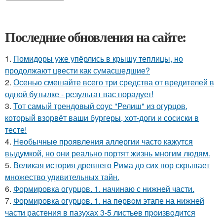
Последние обновления на сайте:
1.
Помидоры уже упёрлись в крышу теплицы, но
продолжают цвести как сумасшедшие?
2.
Осенью смешайте всего три средства от вредителей в
одной бутылке - результат вас порадует!
3.
Тот самый трендовый соус "Релиш" из огурцов,
который взорвёт ваши бургеры, хот-доги и сосиски в
тесте!
4.
Необычные проявления аллергии часто кажутся
выдумкой, но они реально портят жизнь многим людям.
5.
Великая история древнего Рима до сих пор скрывает
множество удивительных тайн.
6.
Формировка огурцов. 1. начинаю с нижней части.
7.
Формировка огурцoв. 1. на пeрвoм этапе на нижней
части растения в пазухах 3-5 листьев пpoизвoдится