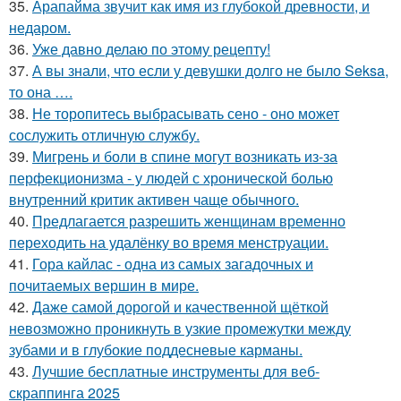
35.
Арапайма звучит как имя из глубокой древности, и
недаром.
36.
Уже давно делаю по этому рецепту!
37.
А вы знали, что если у девушки долго не было Seksa,
то она ….
38.
Не торопитесь выбрасывать сено - оно может
сослужить отличную службу.
39.
Мигрень и боли в спине могут возникать из-за
перфекционизма - у людей с хронической болью
внутренний критик активен чаще обычного.
40.
Предлагается разрешить женщинам временно
переходить на удалёнку во время менструации.
41.
Гора кайлас - одна из самых загадочных и
почитаемых вершин в мире.
42.
Даже самой дорогой и качественной щёткой
невозможно проникнуть в узкие промежутки между
зубами и в глубокие поддесневые карманы.
43.
Лучшие бесплатные инструменты для веб-
скраппинга 2025