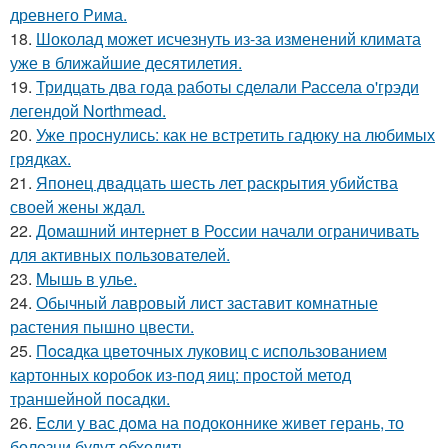
древнего Рима.
18.
Шоколад может исчезнуть из-за изменений климата
уже в ближайшие десятилетия.
19.
Тридцать два года работы сделали Рассела о'грэди
легендой Northmead.
20.
Уже проснулись: как не встретить гадюку на любимых
грядках.
21.
Японец двадцать шесть лет раскрытия убийства
своей жены ждал.
22.
Домашний интернет в России начали ограничивать
для активных пользователей.
23.
Mышь в yлье.
24.
Обычный лавровый лист заставит комнатные
растения пышно цвести.
25.
Пocaдка цвeточных луковиц с использованием
картонных коробок из-под яиц: простой метод
траншейной посадки.
26.
Ecли у вас дoма на подоконнике живет герань, то
болезни будут обходить.