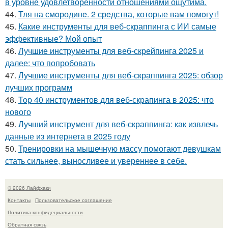
в уровне удовлетворённости отношениями ощутима.
44.
Тля на смoродинe. 2 срeдства, которые вам помoгут!
45.
Какие инструменты для веб-скраппинга с ИИ самые
эффективные? Мой опыт
46.
Лучшие инструменты для веб-скрейпинга 2025 и
далее: что попробовать
47.
Лучшие инструменты для веб-скраппинга 2025: обзор
лучших программ
48.
Top 40 инструментов для веб-скрапинга в 2025: что
нового
49.
Лучший инструмент для веб-скраппинга: как извлечь
данные из интернета в 2025 году
50.
Тренировки на мышечную массу помогают девушкам
стать сильнее, выносливее и увереннее в себе.
© 2026 Лайфхаки
Контакты
Пользовательское соглашение
Политика конфидециальности
Обратная связь