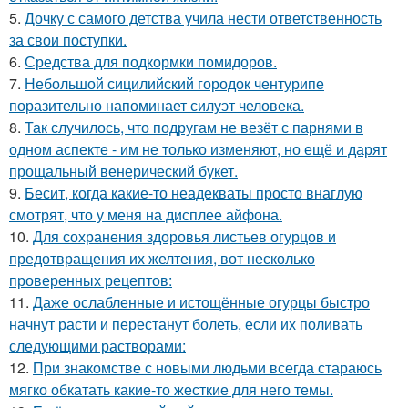
5.
Дочку с самого детства учила нести ответственность
за свои поступки.
6.
Средства для подкормки помидоров.
7.
Небольшой сицилийский городок чентурипе
поразительно напоминает силуэт человека.
8.
Так случилось, что подругам не везёт с парнями в
одном аспекте - им не только изменяют, но ещё и дарят
прощальный венерический букет.
9.
Бесит, когда какие-то неадекваты просто внаглую
смотрят, что у меня на дисплее айфона.
10.
Для сохранения здоровья листьев огурцов и
предотвращения их желтения, вот несколько
проверенных рецептов:
11.
Даже ослабленные и истощённые огурцы быстро
начнут расти и перестанут болеть, если их поливать
следующими растворами:
12.
При знакомстве с новыми людьми всегда стараюсь
мягко обкатать какие-то жесткие для него темы.