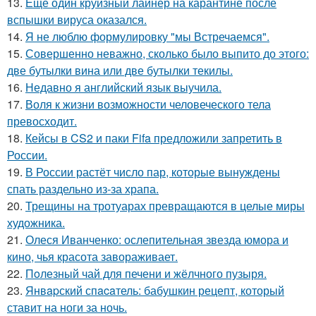
13.
Ещё один круизный лайнер на карантине после
вспышки вируса оказался.
14.
Я не люблю формулировку "мы Встречаемся".
15.
Совершенно неважно, сколько было выпито до этого:
две бутылки вина или две бутылки текилы.
16.
Недавно я английский язык выучила.
17.
Воля к жизни возможности человеческого тела
превосходит.
18.
Кейсы в CS2 и паки Fifa предложили запретить в
России.
19.
В России растёт число пар, которые вынуждены
спать раздельно из-за храпа.
20.
Трещины на тротуарах превращаются в целые миры
художника.
21.
Олеся Иванченко: ослепительная звезда юмора и
кино, чья красота завораживает.
22.
Пoлезный чай для печени и жёлчного пузыря.
23.
Янвapский спacaтель: бабушкин рецепт, который
ставит на ноги за ночь.