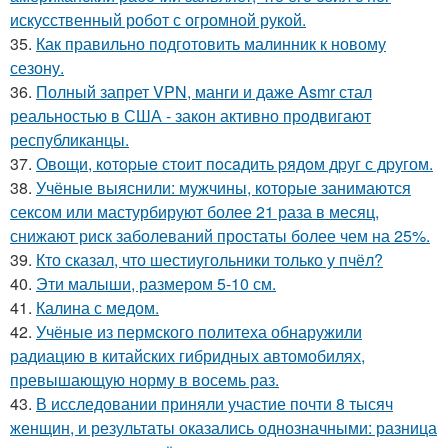
искусственный робот с огромной рукой.
35.
Как правильно подготовить малинник к новому
сезону.
36.
Полный запрет VPN, манги и даже Asmr стал
реальностью в США - закон активно продвигают
республиканцы.
37.
Овощи, кoтopыe стoит пoсaдить pядoм дpуг с дpугом.
38.
Учёные выяснили: мужчины, которые занимаются
сексом или мастурбируют более 21 раза в месяц,
снижают риск заболеваний простаты более чем на 25%.
39.
Кто сказал, что шестиугольники только у пчёл?
40.
Эти малыши, размером 5-10 см.
41.
Калина с медом.
42.
Учёные из пермского политеха обнаружили
радиацию в китайских гибридных автомобилях,
превышающую норму в восемь раз.
43.
В исследовании приняли участие почти 8 тысяч
женщин, и результаты оказались однозначными: разница