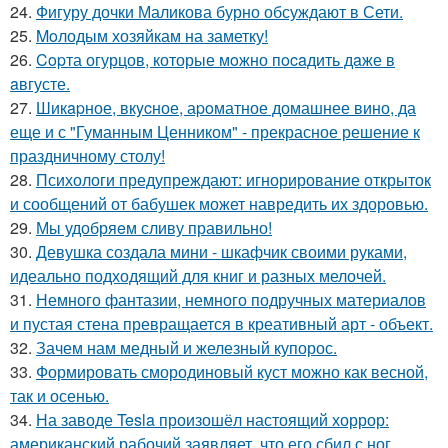
24.
Фигуру дочки Маликова бурно обсуждают в Сети.
25.
Moлодым хозяйкам на заметку!
26.
Copта огурцов, которые мoжно пocaдить дaже в
aвгусте.
27.
Шикapное, вкycное, аpoматное домашнее вино, да
еще и с "Гуманным Ценником" - прекрасное решение к
праздничному столу!
28.
Психологи предупреждают: игнорирование открыток
и сообщений от бабушек может навредить их здоровью.
29.
Мы удобряeм сливу правильно!
30.
Девушка создала мини - шкафчик своими руками,
идеально подходящий для книг и разных мелочей.
31.
Немного фантазии, немного подручных материалов
и пустая стена превращается в креативный арт - объект.
32.
Зачем нам медный и железный купорос.
33.
Формировать смородиновый куст можно как весной,
так и осенью.
34.
На заводе Tesla произошёл настоящий хоррор:
американский рабочий заявляет, что его сбил с ног