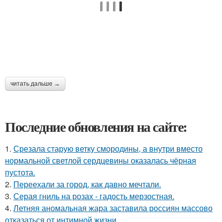
читать дальше →
Последние обновления на сайте:
1.
Срезала старую ветку смородины, а внутри вместо
нормальной светлой сердцевины оказалась чёрная
пустота.
2.
Переехали за город, как давно мечтали.
3.
Серая гниль на розах - гадость мерзостная.
4.
Летняя аномальная жара заставила россиян массово
отказаться от интимной жизни.