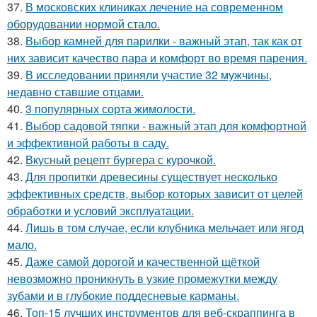
37.
В московских клиниках лечение на современном
оборудовании нормой стало.
38.
Выбор камней для парилки - важный этап, так как от
них зависит качество пара и комфорт во время парения.
39.
В исследовании приняли участие 32 мужчины,
недавно ставшие отцами.
40.
3 популярных сорта жимолости.
41.
Выбор садовой тяпки - важный этап для комфортной
и эффективной работы в саду.
42.
Вкусный рецепт бургера с курочкой.
43.
Для пропитки древесины существует несколько
эффективных средств, выбор которых зависит от целей
обработки и условий эксплуатации.
44.
Лишь в том случае, если клубника мельчает или ягод
мало.
45.
Даже самой дорогой и качественной щёткой
невозможно проникнуть в узкие промежутки между
зубами и в глубокие поддесневые карманы.
46.
Топ-15 лучших инструментов для веб-скраппинга в