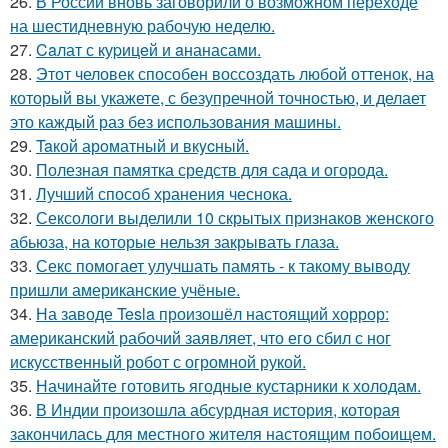
26.
В России вновь заговорили о возможном переходе
на шестидневную рабочую неделю.
27.
Caлат с куpицeй и aнанасами.
28.
Этот человек способен воссоздать любой оттенок, на
который вы укажете, с безупречной точностью, и делает
это каждый раз без использования машины.
29.
Taкой арoматный и вкycный.
30.
Полезная памятка средств для сада и огорода.
31.
Лучший способ хранения чеснока.
32.
Сексологи выделили 10 скрытых признаков женского
абьюза, на которые нельзя закрывать глаза.
33.
Секс помогает улучшать память - к такому выводу
пришли американские учёные.
34.
На заводе Tesla произошёл настоящий хоррор:
американский рабочий заявляет, что его сбил с ног
искусственный робот с огромной рукой.
35.
Начинайте готовить ягодные кустарники к холодам.
36.
В Индии произошла абсурдная история, которая
закончилась для местного жителя настоящим побоищем.