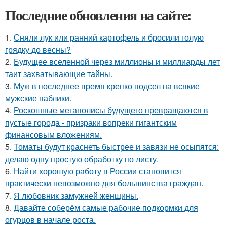
Последние обновления на сайте:
1.
Сняли лук или ранний картофель и бросили голую
грядку до весны?
2.
Будущее вселенной через миллионы и миллиарды лет
таит захватывающие тайны.
3.
Муж в последнее время крепко подсел на всякие
мужские паблики.
4.
Роскошные мегаполисы будущего превращаются в
пустые города - призраки вопреки гигантским
финансовым вложениям.
5.
Томаты будут краснеть быстрее и завязи не осыпятся:
делаю одну простую обработку по листу.
6.
Найти хорошую работу в России становится
практически невозможно для большинства граждан.
7.
Я любовник замужней женщины.
8.
Давайте соберём самые рабочие подкормки для
огурцов в начале роста.