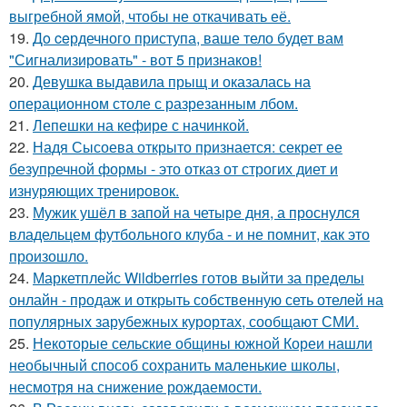
выгребной ямой, чтобы не откачивать её.
19.
Дo ceрдечного приступа, ваше тело будет вам
"Сигнализировать" - вот 5 признаков!
20.
Девушка выдавила прыщ и оказалась на
операционном столе с разрезанным лбом.
21.
Лепешки на кефире с начинкой.
22.
Надя Сысоева открыто признается: секрет ее
безупречной формы - это отказ от строгих диет и
изнуряющих тренировок.
23.
Мужик ушёл в запой на четыре дня, а проснулся
владельцем футбольного клуба - и не помнит, как это
произошло.
24.
Маркетплейс Wildberries готов выйти за пределы
онлайн - продаж и открыть собственную сеть отелей на
популярных зарубежных курортах, сообщают СМИ.
25.
Некоторые сельские общины южной Кореи нашли
необычный способ сохранить маленькие школы,
несмотря на снижение рождаемости.