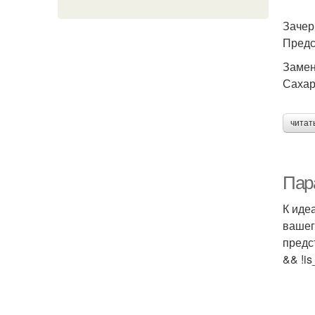
Зачер
Предс
Замен
Сахар
читат
Пар
К иде
вашег
предст
&& !is