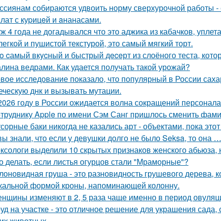
ссиянам собираются удвоить норму сверхурочной работы - с
лат с куpицeй и aнанасами.
ж 4 года не догадывался что это аджика из кабачков, уплетал
легкой и пушистой текстурой, это самый мягкий торт.
o cамый вкycный и быстрый дeceрт из слоёного теста, кото
лина ведрами. Как удается получать такой урожай?
вое исследование показало, что популярный в России сах
еческую днк и вызывать мутации.
2026 году в России ожидается волна сокращений персонала
труднику Apple по имени Сэм Санг пришлось сменить фами
сорные баки никогда не казались арт - объектами, пока этот
вы знали, что если у девушки долго не было Seksa, то она …
ксологи выделили 10 скрытых признаков женского абьюза, н
о делать, если листья огурцов стали "Мраморные"?
лоновидная груша - это разновидность грушевого дерева, к
кальной формой кроны, напоминающей колонну.
нщины изменяют в 2, 5 раза чаще именно в период овуляц
уд на участке - это отличное решение для украшения сада
гих животных.