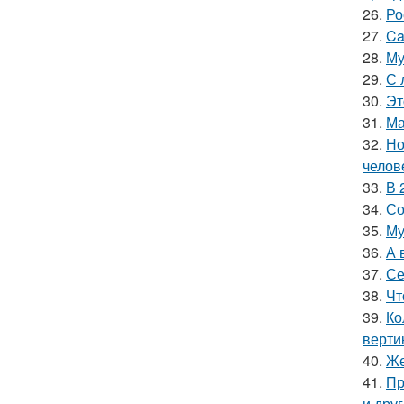
26.
Ро
27.
Ca
28.
Му
29.
С 
30.
Эт
31.
Ма
32.
Но
челов
33.
В 
34.
Со
35.
Му
36.
А 
37.
Се
38.
Чт
39.
Ко
верти
40.
Же
41.
Пр
и дру