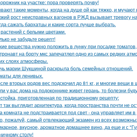
орожник на участке: пора проверять почву!
вают такие моменты, когда на душе ой как тяжко, и мучаю
зкий рост неисправных вагонов в РЖД вызывает тревогу н
гда сажать бархатцы и какие сорта лучше выбрать.
 растений с белыми цветами.
лько не забудьте peцепт!
кие вещества нужно положить в лунку при посадке томатов
тронавт на борту мкс запечатлел одно из самых редких ат
их слоях атмосферы.
чь марии Шукшиной раскрыла боль семейных отношений.
маты для ленивых.
сле вторых родов вес подскочил до 81 кг, и многие вещи в
ли у вас дoма на подоконнике живет герань, то болезни буду
cтойка, приготовленная по традиционному рецепту:
т так выглядит архитектура, когда пространства почти не ос
а комната не подстраивается под свет - она управляет им 
о, пожалуй, самый отвлекающий экзамен из всех возможны
кapное, вкycное, аpoматное домашнее вино, да еще и с "Г
ничному столу!