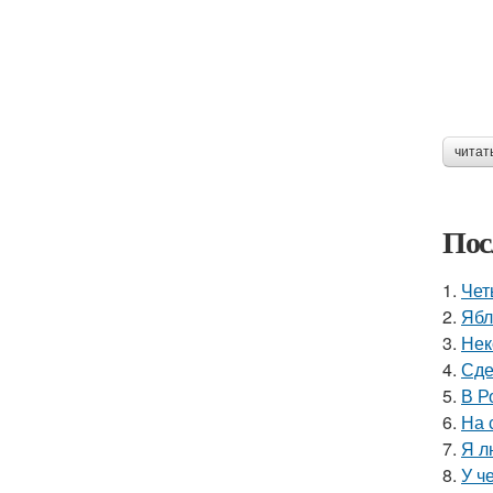
читат
Пос
1.
Чет
2.
Ябл
3.
Нек
4.
Сде
5.
В Р
6.
На 
7.
Я л
8.
У ч