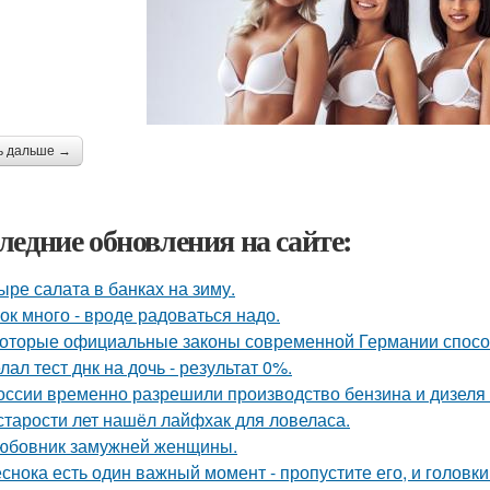
ь дальше →
ледние обновления на сайте:
ыре салата в банках на зиму.
ок много - вроде радоваться надо.
оторые официальные законы современной Германии способ
лал тест днк на дочь - результат 0%.
оссии временно разрешили производство бензина и дизеля 
старости лет нашёл лайфхак для ловеласа.
юбовник замужней женщины.
еснока есть один важный момент - пропустите его, и головк