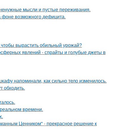
т ненужные мысли и пустые переживания.
а фоне возможного дефицита.
, чтобы вырастить обильный урожай?
мосферных явлений - спрайты и голубые джеты в
 шкафу напоминали, как сильно тело изменилось.
т обходить.
талось.
в реальном времени.
х.
уманным Ценником" - прекрасное решение к