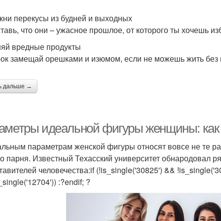
кни перекусы из будней и выходных
тавь, что они – ужасное прошлое, от которого ты хочешь из
яй вредные продукты
ок замещай орешками и изюмом, если не можешь жить без
ь дальше →
аметры идеальной фигуры женщины: как
альным параметрам женской фигуры относят вовсе не те ра
о парня. Известный Техасский университет обнародовал ря
авителей человечества:if (!is_single('30825') && !is_single('30
_single('12704')) :?endif; ?