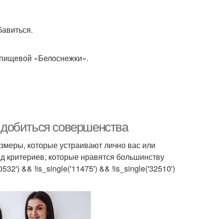
бавиться.
 пищевой «Белоснежки».
 добиться совершенства
змеры, которые устраивают лично вас или
д критериев, которые нравятся большинству
532') && !is_single('11475') && !is_single('32510')