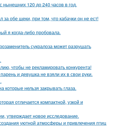
 нынешних 120 до 240 часов в год.
 за обе щеки, при том, что кабачки он не ест!
рый я когда-либо пробовала.
арозаменитель сукралоза может разрушать
.
лию, чтобы не рекламировать конкурента!
 парень и девушка не взяли их в свои руки.
.
а которые нельзя закрывать глаза.
оторая отличается компактной, узкой и
ии, утверждает новое исследование.
, создания уютной атмосферы и привлечения птиц