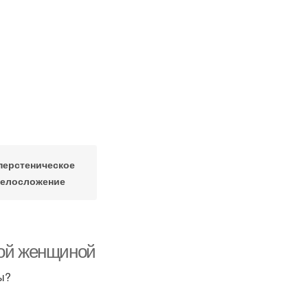
перстеническое
телосложение
вой женщиной
ы?