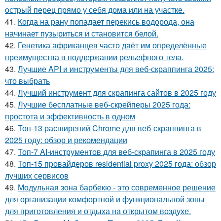
острый перец прямо у себя дома или на участке.
41.
Когда на рану попадает перекись водорода, она
начинает пузыриться и становится белой.
42.
Генетика африканцев часто даёт им определённые
преимущества в поддержании рельефного тела.
43.
Лучшие API и инструменты для веб-скраппинга 2025:
что выбрать
44.
Лучший инструмент для скрапинга сайтов в 2025 году
45.
Лучшие бесплатные веб-скрейперы 2025 года:
простота и эффективность в одном
46.
Топ-13 расширений Chrome для веб-скраппинга в
2025 году: обзор и рекомендации
47.
Топ-7 AI-инструментов для веб-скрапинга в 2025 году
48.
Топ-15 провайдеров residential proxy 2025 года: обзор
лучших сервисов
49.
Модульная зона барбекю - это современное решение
для организации комфортной и функциональной зоны
для приготовления и отдыха на открытом воздухе.