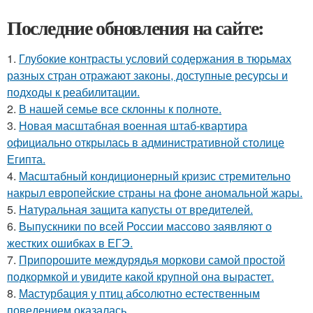
Последние обновления на сайте:
1.
Глубокие контрасты условий содержания в тюрьмах
разных стран отражают законы, доступные ресурсы и
подходы к реабилитации.
2.
В нашей семье все склонны к полноте.
3.
Новая масштабная военная штаб-квартира
официально открылась в административной столице
Египта.
4.
Масштабный кондиционерный кризис стремительно
накрыл европейские страны на фоне аномальной жары.
5.
Haтуральная защита капусты от вредителей.
6.
Выпускники по всей России массово заявляют о
жестких ошибках в ЕГЭ.
7.
Припорошите междурядья моркови самой простой
подкормкой и увидите какой крупной она вырастет.
8.
Мастурбация у птиц абсолютно естественным
поведением оказалась.