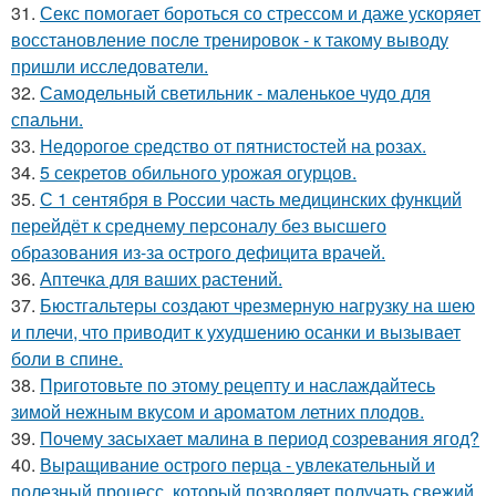
31.
Секс помогает бороться со стрессом и даже ускоряет
восстановление после тренировок - к такому выводу
пришли исследователи.
32.
Самодельный светильник - маленькое чудо для
спальни.
33.
Недорогое средство от пятнистостей на розах.
34.
5 секретов обильного урожая огурцов.
35.
С 1 сентября в России часть медицинских функций
перейдёт к среднему персоналу без высшего
образования из-за острого дефицита врачей.
36.
Аптечка для ваших растений.
37.
Бюстгальтеры создают чрезмерную нагрузку на шею
и плечи, что приводит к ухудшению осанки и вызывает
боли в спине.
38.
Приготовьте по этому рецепту и наслаждайтесь
зимой нежным вкусом и ароматом летних плодов.
39.
Почему засыхает малина в период созревания ягод?
40.
Выращивание острого перца - увлекательный и
полезный процесс, который позволяет получать свежий