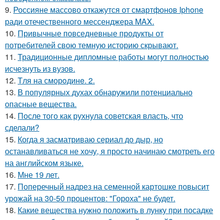
9.
Россияне массово откажутся от смартфонов Iphone
ради отечественного мессенджера MAX.
10.
Привычные повседневные продукты от
потребителей свою темную историю скрывают.
11.
Традиционные дипломные работы могут полностью
исчезнуть из вузов.
12.
Tля на сморoдинe. 2.
13.
В популярных духах обнаружили потенциально
опасные вещества.
14.
После того как рухнула советская власть, что
сделали?
15.
Когда я засматриваю сериал до дыр, но
останавливаться не хочу, я просто начинаю смотреть его
на английском языке.
16.
Мне 19 лет.
17.
Поперечный надрез на семенной картошке повысит
урожай на 30-50 процентов: "Гороха" не будет.
18.
Какие вещества нужно положить в лунку при посадке