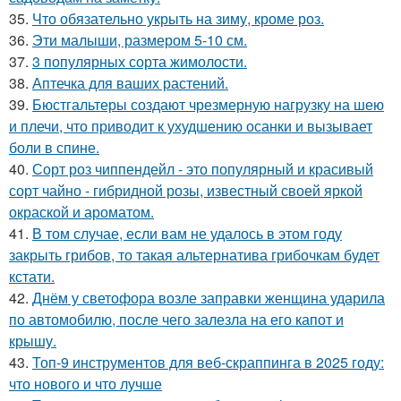
35.
Что обязательно укрыть на зиму, кроме роз.
36.
Эти малыши, размером 5-10 см.
37.
3 популярных сорта жимолости.
38.
Аптечка для ваших растений.
39.
Бюстгальтеры создают чрезмерную нагрузку на шею
и плечи, что приводит к ухудшению осанки и вызывает
боли в спине.
40.
Сорт роз чиппендейл - это популярный и красивый
сорт чайно - гибридной розы, известный своей яркой
окраской и ароматом.
41.
В том случае, если вам не удалось в этом году
закрыть грибов, то такая альтернатива грибочкам будет
кстати.
42.
Днём у светофора возле заправки женщина ударила
по автомобилю, после чего залезла на его капот и
крышу.
43.
Топ-9 инструментов для веб-скраппинга в 2025 году:
что нового и что лучше