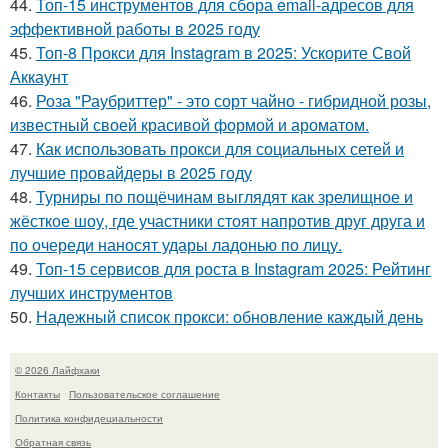
44.
Топ-15 инструментов для сбора email-адресов для
эффективной работы в 2025 году
45.
Топ-8 Прокси для Instagram в 2025: Ускорите Свой
Аккаунт
46.
Роза "Раубриттер" - это сорт чайно - гибридной розы,
известный своей красивой формой и ароматом.
47.
Как использовать прокси для социальных сетей и
лучшие провайдеры в 2025 году
48.
Турниры по пощёчинам выглядят как зрелищное и
жёсткое шоу, где участники стоят напротив друг друга и
по очереди наносят удары ладонью по лицу.
49.
Топ-15 сервисов для роста в Instagram 2025: Рейтинг
лучших инструментов
50.
Надежный список прокси: обновление каждый день
© 2026 Лайфхаки
Контакты
Пользовательское соглашение
Политика конфидециальности
Обратная связь