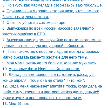
3.
По вкусу, как мармелад: в сезон закрываю побольше.
4.
Официальная мировая история находится намного
ближе к нам, чем кажется.
5.
Сезон клубники в самом разгаре!
6.
Выпускники по всей России массово заявляют о
жестких ошибках в ЕГЭ.
7.
Американская фирма случайно потратила огромные
деньги на токены для популярной нейросети.
8.
При знакомстве с новыми людьми всегда стараюсь
мягко обкатать какие-то жесткие для него темы.
9.
Моя мама очень долго болью в коленях мучилась.
10.
Архивные фото Ирины шейк из юности.
11.
Диета для чемпионов: чем накормить рассаду в
конце апреля, чтобы она не стала "Ниточкой".
12.
Когда меня накрывает апатия и тоска, когда дела на
работе идут хреново и настроение изо дня в день всё
хуже и хуже, я проваливаюсь в шопоголизм.
13.
Мне 19 лет.