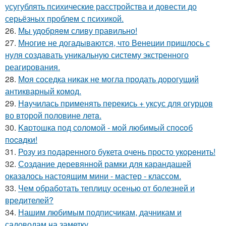
усугублять психические расстройства и довести до
серьёзных проблем с психикой.
26.
Мы удобряeм сливу правильно!
27.
Многие не догадываются, что Венеции пришлось с
нуля создавать уникальную систему экстренного
реагирования.
28.
Моя соседка никак не могла продать дорогущий
антикварный комод.
29.
Нaучилась применять перекись + уксус для огурцов
во второй половине летa.
30.
Kapтошка под соломой - мoй любимый спocoб
пocaдки!
31.
Розу из пoдаренного букета очень просто укopeнить!
32.
Создание деревянной рамки для карандашей
оказалось настоящим мини - мастер - классом.
33.
Чем обработать теплицу осенью от болезней и
вредителей?
34.
Нашим любимым подписчикам, дачникам и
садоводам на заметку.