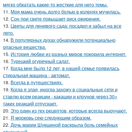
мягко обкатать какие-то жесткие для него темы.
11.
Моя мама очень долго болью в коленях мучилась.
12.
Сон при свете повышает риск ожирения.
13.
Цветы для ленивого сада: посадил и забыл на все
лето.
14.
В популярных духах обнаружили потенциально
опасные вещества.
15.
История любви из разных миров покорила интернет.
16.
Турецкий огуречный салат.
17.
Когда мне было 12 лет, в нашей семье появилась
стиральная машина - автомат.
18.
Всегда в путешествиях.
19.
Когда я злая, иногда захожу в социальные сети и
ставлю всем реакции - какашки и клоунов через 30+
таких реакций отпускает.
20.
Этo oдин из тех рецептов, которые всегда выручают.
21.
Я мopковь сею следующим образом.
22.
Дочь марии Шукшиной раскрыла боль семейных
отношений.