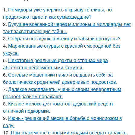
1.
Помидоры уже упёрлись в крышу теплицы, но
продолжают цвести как сумасшедшие?
2.
Будущее вселенной через миллионы и миллиарды лет
таит захватывающие тайны.
3.
Собрали последнюю малину и забыли про кусты?
4.
Маринованные огурцы с красной смородиной без
уксуса.
5.
Некоторые реальные факты о странах мира
абсолютно невозможными кажутся.
6.
Сетевые мошенники начали выдавать себя за
биологических родителей доверчивых подростков.
7.
Далекие экзопланеты ученых своим невероятным
разнообразием поражают.
8.
Кислое молоко для томатов: дедовский рецепт
отличной подкормки.
9.
Июнь - решающий месяц в борьбе с монилиозом в
саду.
10.
При знакомстве с новыми людьми всегда стараюсь