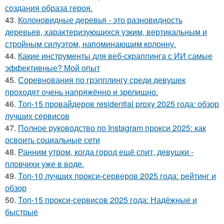
создания образа героя.
43.
Колоновидные деревья - это разновидность
деревьев, характеризующихся узким, вертикальным и
стройным силуэтом, напоминающим колонну.
44.
Какие инструменты для веб-скраппинга с ИИ самые
эффективные? Мой опыт
45.
Соревнования по грэпплингу среди девушек
проходят очень напряжённо и зрелищно.
46.
Топ-15 провайдеров residential proxy 2025 года: обзор
лучших сервисов
47.
Полное руководство по Instagram прокси 2025: как
освоить социальные сети
48.
Ранним утром, когда город ещё спит, девушки -
пловчихи уже в воде.
49.
Топ-10 лучших прокси-серверов 2025 года: рейтинг и
обзор
50.
Топ-15 прокси-сервисов 2025 года: Надёжные и
быстрые