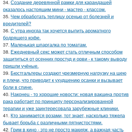
34.
Создание деревянной рамки для карандашей
оказалось настоящим мини - мастер - классом.
35.
Чем обработать теплицу осенью от болезней и
вредителей?
36.
С утра иногда так хочется выпить ароматного
бодрящего кофе.
37.
Маленькая шпаргалка по томатам.
38.
Ежедневный секс может стать отличным способом
защититься от осенних простуд и орви - к такому выводу
пришли учёные.
39.
Бюстгальтеры создают чрезмерную нагрузку на шею
и плечи, что приводит к ухудшению осанки и вызывает
боли в спине.
40.
Наконец - то хорошие новости: новая вакцина против
рака работает по принципу персонализированной
терапии и уже заинтересовала зарубежные клиники.
41.
Кто занимается розами, тот знает, насколько тяжела
бывает борьба с различными пятнистостями.
42.
Грим в кино - это не просто макияж, а важная часть