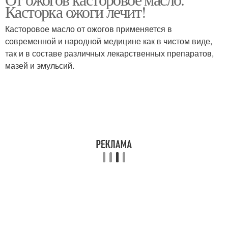
Натуральные масла
Масла от ожога
Касторка ожоги лечит!
Касторовое масло от ожогов применяется в
современной и народной медицине как в чистом виде,
так и в составе различных лекарственных препаратов,
Химический ожог
мазей и эмульсий.