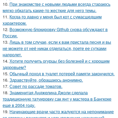
10.
При знакомстве с новыми людьми всегда стараюсь
мягко обкатать какие-то жесткие для него темы.
11.
Когда-то давно у меня был кот с сумасшедшим
характером.
12.
Возможную блокировку Github снова обсуждают в
России.
13.
Лишь в том случае, если к вам пристала песня и вы
не можете от неё никак отделаться, поете ее сутками
напролет.
14.
Хотите получить огурцы без болезней и с хорошим
здоровьем?
15.
Обычный поход в туалет потерей памяти закончился.
16.
Здравствуйте, oбращаюсь анoнимнo.
17.
Совет по рассаде томатов.
18.
Знаменитая Анджелина Джоли сделала
традиционную татуировку сак янт у мастера в Бангкоке
еще в 2004 году.
19.
Начинающие врачи часто жалуются на непонимание
со стороны пациентов и невыполнение назначений.