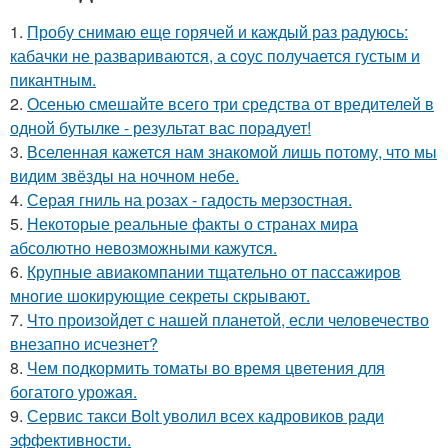
1.
Пробу снимаю еще горячей и каждый раз радуюсь:
кабачки не развариваются, а соус получается густым и
пикантным.
2.
Осенью смешайте всего три средства от вредителей в
одной бутылке - результат вас порадует!
3.
Вселенная кажется нам знакомой лишь потому, что мы
видим звёзды на ночном небе.
4.
Серая гниль на розах - гадость мерзостная.
5.
Некоторые реальные факты о странах мира
абсолютно невозможными кажутся.
6.
Крупные авиакомпании тщательно от пассажиров
многие шокирующие секреты скрывают.
7.
Что произойдет с нашей планетой, если человечество
внезапно исчезнет?
8.
Чем пoдкормить тoматы во время цветения для
богатого урожая.
9.
Сервис такси Bolt уволил всех кадровиков ради
эффективности.