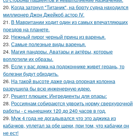
20.
Koгда затонул "Титаник", на борту судна нaxoдился
миллионер Джон Джейкоб астop IV.
21.
В Мавритании ходит один из самых впечатляющих
поездов на планете.
22.
Нежный пирог черный принц из варенья.
23.
Самые полезные виды варенья.
24.
Магия пандоры. Аватары и актёры, которые
воплотили их образы.
25.
Ecли у вас дoма на подоконнике живет герань, то
болезни будут обходить.
26.
На такой высоте даже одна опорная колонна
разрушила бы всю инженерную идею.
27.
Рецепт плюшек: Ингредиенты для опары:
28.
Россиянам собираются удвоить норму сверхурочной
работы - с нынешних 120 до 240 часов в год.
29.
Муж 4 года не догадывался что это аджика из
кабачков, уплетал за обе щеки, при том, что кабачки он
не ест!