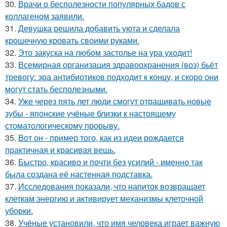
30.
Врачи о бесполезности популярных бадов с
коллагеном заявили.
31.
Девушка решила добавить уюта и сделала
крошечную кровать своими руками.
32.
Это закуска на любом застолье на ура уходит!
33.
Всемирная организация здравоохранения (воз) бьёт
тревогу: эра антибиотиков подходит к концу, и скоро они
могут стать бесполезными.
34.
Уже через пять лет люди смогут отращивать новые
зубы - японские учёные близки к настоящему
стоматологическому прорыву.
35.
Вот он - пример того, как из идеи рождается
практичная и красивая вещь.
36.
Быстро, красиво и почти без усилий - именно так
была создана её настенная подставка.
37.
Исследования показали, что напиток возвращает
клеткам энергию и активирует механизмы клеточной
уборки.
38.
Учёные установили, что имя человека играет важную