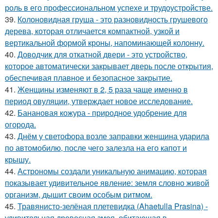
роль в его профессиональном успехе и трудоустройстве.
39.
Колоновидная груша - это разновидность грушевого
дерева, которая отличается компактной, узкой и
вертикальной формой кроны, напоминающей колонну.
40.
Доводчик для откатной двери - это устройство,
которое автоматически закрывает дверь после открытия,
обеспечивая плавное и безопасное закрытие.
41.
Женщины изменяют в 2, 5 раза чаще именно в
период овуляции, утверждает новое исследование.
42.
Банановая кожура - природное удобрение для
огорода.
43.
Днём у светофора возле заправки женщина ударила
по автомобилю, после чего залезла на его капот и
крышу.
44.
Астрономы создали уникальную анимацию, которая
показывает удивительное явление: земля словно живой
организм, дышит своим особым ритмом.
45.
Травянисто-зелёная плетевидка (Ahaetulla Prasina) -
удивительная древесная змея, обитающая в