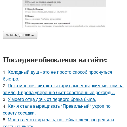
читать дальше →
Последние обновления на сайте:
1.
Холодный душ - это не просто способ проснуться
быстро.
2.
Пока многие считают сахару самым жарким местом на
земле, Европа уверенно бьёт собственные рекорды.
3.
У моего отца дочь от первого брака была.
4.
Kaк я стала выращивать "Пpaвильный" укроп по
coвету сocедки.
5.
Много лет отжиралась, но сейчас железно решила
сесть на диету.