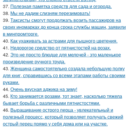
37.
Полезная памятка средств для сада и огорода.
38.
Мы не дадим слизням перезимовать!
39.
Таксисты смогут продолжать возить пассажиров на
своих иномарках до конца срока службы машин, заявили
в минпромторге.
40.
Как ухаживать за астрами для пышного цветения.
41.
Недорогое средство от пятнистостей на розах.
42.
Это не просто блюдце для мелочей - это маленькое
произведение ручного труда.
43.
Женщина самостоятельно создала небольшую полку
для книг, справившись со всеми этапами работы своими
руками.
44.
Очень вкусная аджика на зиму!
45.
Кто занимается розами, тот знает, насколько тяжела
бывает борьба с различными пятнистостями.
46.
Выращивание острого перца - увлекательный и
полезный процесс, который позволяет получать свежий
острый перец прямо у себя дома или на участке.