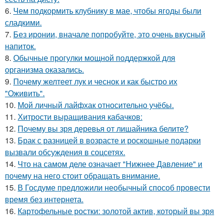
6.
Чем подкормить клубнику в мае, чтобы ягоды были
сладкими.
7.
Без иронии, вначале попробуйте, это очень вкусный
напиток.
8.
Обычные прогулки мощной поддержкой для
организма оказались.
9.
Почему желтеет лук и чеснок и как быстро их
"Оживить".
10.
Мой личный лайфхак относительно учёбы.
11.
Хитрости выращивания кабачков:
12.
Почему вы зря деревья от лишайника белите?
13.
Брак с разницей в возрасте и роскошные подарки
вызвали обсуждения в соцсетях.
14.
Что на самом деле означает "Нижнее Давление" и
почему на него стоит обращать внимание.
15.
В Госдуме предложили необычный способ провести
время без интернета.
16.
Картофельные ростки: золотой актив, который вы зря