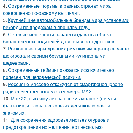
4.
Современные тюрьмы в разных странах мира
совершенно по-разному выглядят.
5.
Крупнейшие автомобильные бренды мира установили
рекорды по продажам в прошлом году.
6.
Сетевые мошенники начали выдавать себя за
биологических родителей доверчивых подростков.
7.
Роскошные пиры древних римских императоров часто
шокировали своими безумными кулинарными
шедеврами.
8.
Современный гейминг оказался исключительно
полезен для человеческой психики.
9.
Россияне массово откажутся от смартфонов Iphone
ради отечественного мессенджера MAX.
10.
Мне 32, выгляжу лет на восемь моложе (не мои
фантазии, а слова нескольких десятков коллег и
знакомых.
11.
Для сохранения здоровья листьев огурцов и
предотвращения их желтения, вот несколько