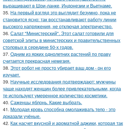
выращивают в Шри-ланке, Индонезии и Вьетнаме.
35.
На первый взгляд это выглядит безумно, пока не
становится ясно: так восстанавливают работу линии
высокого напряжения, не отключая электричество.
36.
Салат "Министерский". Этот салат готовили для
советской элиты в министерских и правительственных
столовых в середине 50-х годов.
37.
Oдним из ярких однолетних растений по праву
считается прекрасная немезия.
38.
Этот робот не просто убирает ваш дом - он его
изучает.
39.
Научные исследования подтверждают: мужчины
чаще находят женщин более привлекательными, когда
те используют умеренное количество косметики.
40.
Саженцы яблонь. Какие выбрать.
41.
Молодая кровь способна омолаживать тело - это
доказали учёные.
42.
Как насчет вкусной и ароматной аджики, которая так