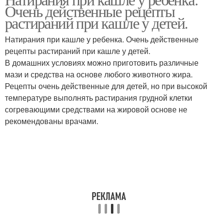
Водка при кашле
Мазь для натирания
Очень действенные рецепты
растираний при кашле у детей.
Натирания при кашле у ребенка. Очень действенные
рецепты растираний при кашле у детей.
Мази для растирания
Лекарства от кашля
В домашних условиях можно приготовить различные
мази и средства на основе любого животного жира.
Рецепты очень действенные для детей, но при высокой
температуре выполнять растирания грудной клетки
Мази от кашля
Противокашлевая мазь
согревающими средствами на жировой основе не
рекомендованы врачами.
М от кашля
Мазь для растирания