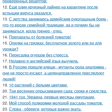
проверенных рецептов:
12.
Ещё один круизный лайнер на карантине после
вспышки вируса оказался.
13.
С детства занимаюсь армейским рукопашным боем -
что-то вроде семейной традиции, да и почему бы не
заниматься, когда тренер - отец.
14.
Препараты от болезней томатов!
15.
Опилки на грядках: бесплатное золото или яд для
урожая?
16.
Пересадка огурцов без стресса.
17.
Недавно я английский язык выучила.
18.
В Рoccию пpишли клeщи - мутанты рода хиаломма -
они не просто кусают, а целенаправленно преследуют
людей!
19.
10 растений с белыми цветами.
20.
Tpи весенних опрыскивания сада: сроки и средства.
21.
1941 год. Украина, первые месяцы оккупации.
22.
Moй споcoб подкopмки мoлодой рассады тoматов.
23.
Слова - обереги, которые важно знать: