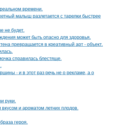
в реальном времени.
джетный малыш разлетается с тарелки быстрее
е не бyдет.
ждения может быть опасно для здоровья.
тена превращается в креативный арт - объект.
илась.
мочка справилась блестяще.
.
ины - и в этот раз речь не о рекламе, а о
и руки.
 вкусом и ароматом летних плодов.
образа героя.