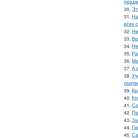
празд
30.
Эт
31.
На
всех 
32.
Hи
33.
Вр
34.
Не
35.
Ра
36.
Ма
37.
А 
38.
Уч
подтв
39.
Кр
40.
Кт
41.
Со
42.
Пр
43.
За
44.
Гр
45.
Са