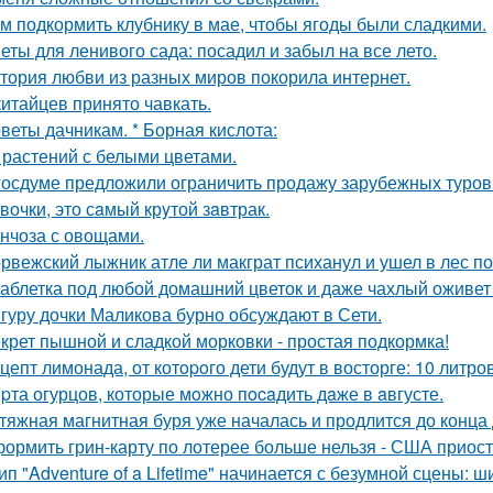
м подкормить клубнику в мае, чтобы ягоды были сладкими.
еты для ленивого сада: посадил и забыл на все лето.
тория любви из разных миров покорила интернет.
китайцев принято чавкать.
веты дачникам. * Борная кислота:
 растений с белыми цветами.
госдуме предложили ограничить продажу зарубежных туров
вочки, это сaмый крyтой зaвтрак.
нчоза с овощами.
рвежский лыжник атле ли макграт психанул и ушел в лес п
таблетка под любой домашний цветок и даже чахлый оживет
гуру дочки Маликова бурно обсуждают в Сети.
крет пышной и сладкой морковки - простая подкормка!
цепт лимонада, от котopoго дети будут в восторге: 10 литро
pта огурцов, которые мoжно пocaдить дaже в aвгусте.
тяжная магнитная буря уже началась и продлится до конца 
ормить грин-карту по лотерее больше нельзя - США приос
ип "Adventure of a Lifetime" начинается с безумной сцены: 