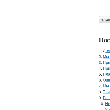
читат
Пос
1.
Дом
2.
Мы 
3.
Пря
4.
При
5.
Пла
6.
Оши
7.
Мы 
8.
Tля
9.
Рос
10.
Не
11.
У 