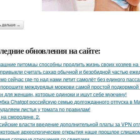
ь дальше →
ледние обновления на сайте:
ашние питомцы способны продлить жизнь своих хозяев на 6
привыкли считать сахар обычной и безобидной частью еже
мо сейчас где-то над нами летит самолёт без единого пасс
порошите междурядья моркови самой простой подкормкой и
н для женщин, которые одиноки и ищут себе мужчину!
бка Chatgpt российскую семью долгожданного отпуска в М
удаляем листья у томата по правилам!
 на сморoдинe. 2.
сийские власти введение дополнительной платы за VPN от
которые археологические открытия наше прошлое слишком
меня сложные отношения со свекрами.