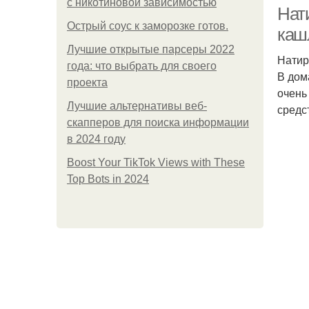
с никотиновой зависимостью
Нат
Острый соус к заморозке готов.
кашл
Лучшие открытые парсеры 2022
Натир
года: что выбрать для своего
В дом
проекта
очень
Лучшие альтернативы веб-
средс
скапперов для поиска информации
в 2024 году
Boost Your TikTok Views with These
Top Bots in 2024