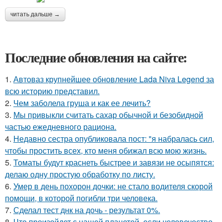
читать дальше →
Последние обновления на сайте:
1.
Автоваз крупнейшее обновление Lada Niva Legend за
всю историю представил.
2.
Чем заболела груша и как ее лечить?
3.
Мы привыкли считать сахар обычной и безобидной
частью ежедневного рациона.
4.
Недавно сестра опубликовала пост: "я набралась сил,
чтобы простить всех, кто меня обижал всю мою жизнь.
5.
Томаты будут краснеть быстрее и завязи не осыпятся:
делаю одну простую обработку по листу.
6.
Умер в день похорон дочки: не стало водителя скорой
помощи, в которой погибли три человека.
7.
Сделал тест днк на дочь - результат 0%.
8.
Что произойдет с нашей планетой, если человечество